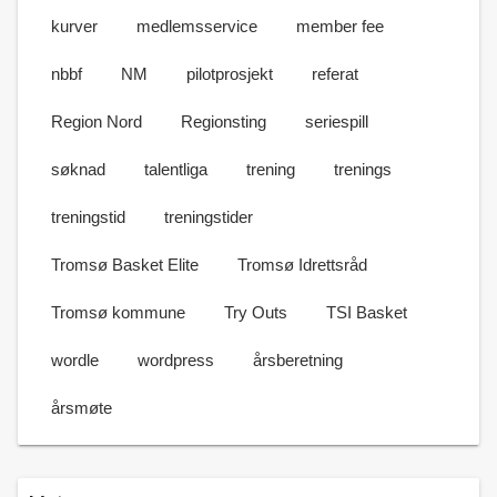
kurver
medlemsservice
member fee
nbbf
NM
pilotprosjekt
referat
Region Nord
Regionsting
seriespill
søknad
talentliga
trening
trenings
treningstid
treningstider
Tromsø Basket Elite
Tromsø Idrettsråd
Tromsø kommune
Try Outs
TSI Basket
wordle
wordpress
årsberetning
årsmøte