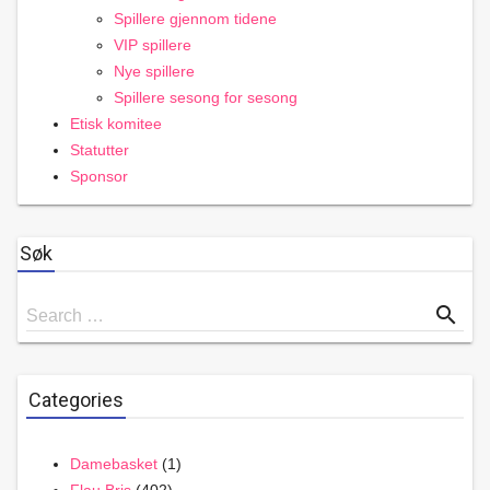
Spillere gjennom tidene
VIP spillere
Nye spillere
Spillere sesong for sesong
Etisk komitee
Statutter
Sponsor
Søk
Search
search
Search …
for
Categories
Damebasket
(1)
Flau Bris
(402)