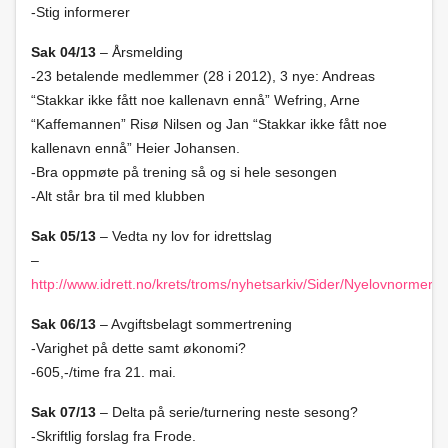
-Stig informerer
Sak 04/13
– Årsmelding
-23 betalende medlemmer (28 i 2012), 3 nye: Andreas
“Stakkar ikke fått noe kallenavn ennå” Wefring, Arne
“Kaffemannen” Risø Nilsen og Jan “Stakkar ikke fått noe
kallenavn ennå” Heier Johansen.
-Bra oppmøte på trening så og si hele sesongen
-Alt står bra til med klubben
Sak 05/13
– Vedta ny lov for idrettslag
–
http://www.idrett.no/krets/troms/nyhetsarkiv/Sider/Nyelovnormerf
Sak 06/13
– Avgiftsbelagt sommertrening
-Varighet på dette samt økonomi?
-605,-/time fra 21. mai.
Sak 07/13
– Delta på serie/turnering neste sesong?
-Skriftlig forslag fra Frode.