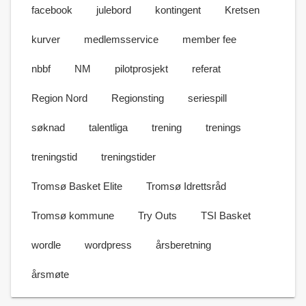
facebook
julebord
kontingent
Kretsen
kurver
medlemsservice
member fee
nbbf
NM
pilotprosjekt
referat
Region Nord
Regionsting
seriespill
søknad
talentliga
trening
trenings
treningstid
treningstider
Tromsø Basket Elite
Tromsø Idrettsråd
Tromsø kommune
Try Outs
TSI Basket
wordle
wordpress
årsberetning
årsmøte