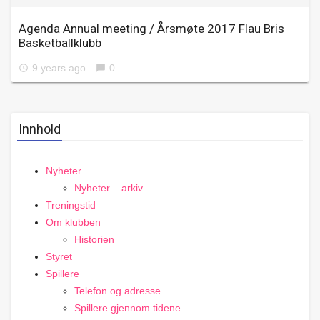
Agenda Annual meeting / Årsmøte 2017 Flau Bris
Basketballklubb
9 years ago
0
access_time
chat_bubble
Innhold
Nyheter
Nyheter – arkiv
Treningstid
Om klubben
Historien
Styret
Spillere
Telefon og adresse
Spillere gjennom tidene