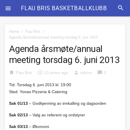
search
FLAU BRIS BASKETBALLKLUBB

Home
/
Flau Bris
/
Agenda årsmøte/annual meeting torsdag 6. juni 2013
Agenda årsmøte/annual
meeting torsdag 6. juni 2013
bookmark
access_time
person
chat_bubble
Flau Bris
13 years ago
admin
0
Tid: Torsdag 6. juni 2013 kl. 19:00
Sted: Yonas Pizzeria & Catering
Sak 01/13
– Godkjenning av innkalling og dagsorden
Sak 02/13
– Valg av referent og ordstyrer
Sak 03/13
– Økonomi