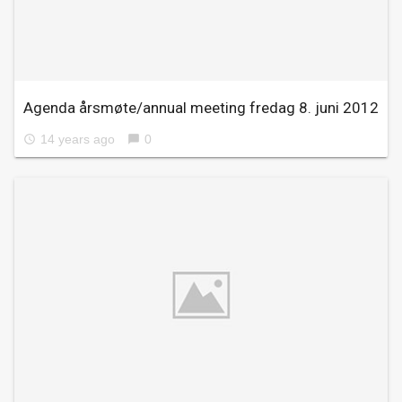
Agenda årsmøte/annual meeting fredag 8. juni 2012
14 years ago
0
access_time
chat_bubble