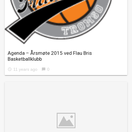
Agenda – Årsmøte 2015 ved Flau Bris
Basketballklubb
11 years ago
0
access_time
chat_bubble