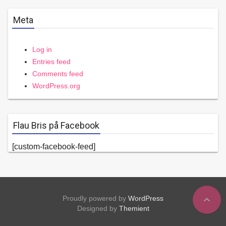
Meta
Log in
Entries feed
Comments feed
WordPress.org
Flau Bris på Facebook
[custom-facebook-feed]
expand_less
Proudly powered by
WordPress
Designed by
Themient