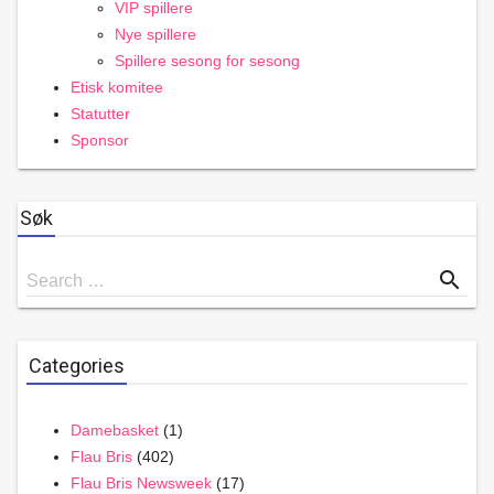
VIP spillere
Nye spillere
Spillere sesong for sesong
Etisk komitee
Statutter
Sponsor
Søk
Search
search
Search …
for
Categories
Damebasket
(1)
Flau Bris
(402)
Flau Bris Newsweek
(17)