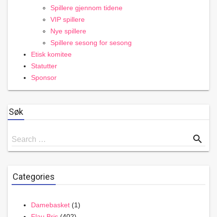
Spillere gjennom tidene
VIP spillere
Nye spillere
Spillere sesong for sesong
Etisk komitee
Statutter
Sponsor
Søk
Search
search
Search …
for
Categories
Damebasket
(1)
Flau Bris
(402)