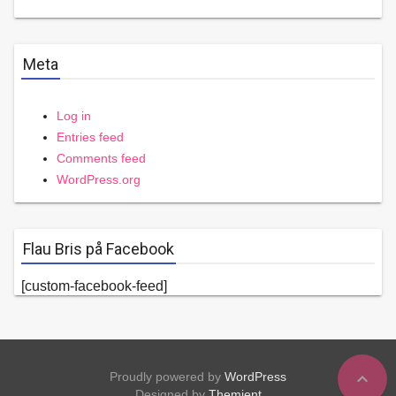
Meta
Log in
Entries feed
Comments feed
WordPress.org
Flau Bris på Facebook
[custom-facebook-feed]
expand_less
Proudly powered by
WordPress
Designed by
Themient