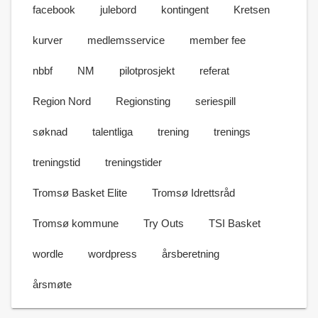
facebook
julebord
kontingent
Kretsen
kurver
medlemsservice
member fee
nbbf
NM
pilotprosjekt
referat
Region Nord
Regionsting
seriespill
søknad
talentliga
trening
trenings
treningstid
treningstider
Tromsø Basket Elite
Tromsø Idrettsråd
Tromsø kommune
Try Outs
TSI Basket
wordle
wordpress
årsberetning
årsmøte