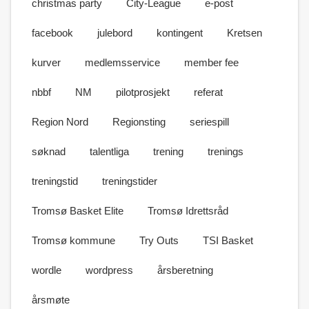
christmas party
City-League
e-post
facebook
julebord
kontingent
Kretsen
kurver
medlemsservice
member fee
nbbf
NM
pilotprosjekt
referat
Region Nord
Regionsting
seriespill
søknad
talentliga
trening
trenings
treningstid
treningstider
Tromsø Basket Elite
Tromsø Idrettsråd
Tromsø kommune
Try Outs
TSI Basket
wordle
wordpress
årsberetning
årsmøte