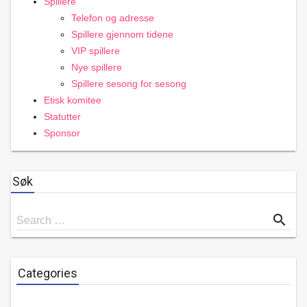
Spillere
Telefon og adresse
Spillere gjennom tidene
VIP spillere
Nye spillere
Spillere sesong for sesong
Etisk komitee
Statutter
Sponsor
Søk
Search
search
Search …
for
Categories