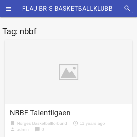
search
FLAU BRIS BASKETBALLKLUBB

Tag:
nbbf
NBBF Talentligaen
bookmark
access_time
Norges Basketballforbund
11 years ago
person
chat_bubble
admin
0