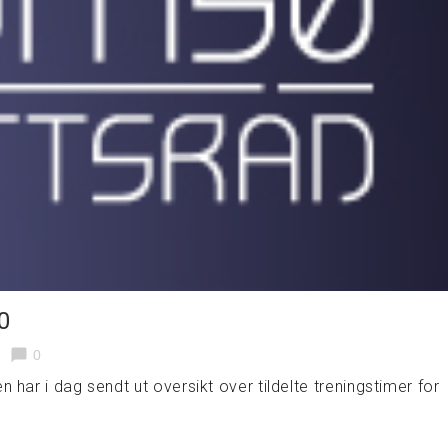
0
chat_bubble
0
har i dag sendt ut oversikt over tildelte treningstimer for