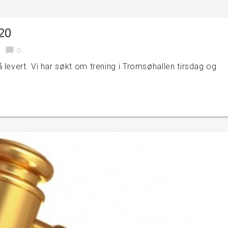
20
chat_bubble
0
levert. Vi har søkt om trening i Tromsøhallen tirsdag og