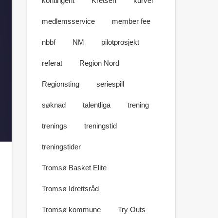
kontingent
Kretsen
kurver
medlemsservice
member fee
nbbf
NM
pilotprosjekt
referat
Region Nord
Regionsting
seriespill
søknad
talentliga
trening
trenings
treningstid
treningstider
Tromsø Basket Elite
Tromsø Idrettsråd
Tromsø kommune
Try Outs