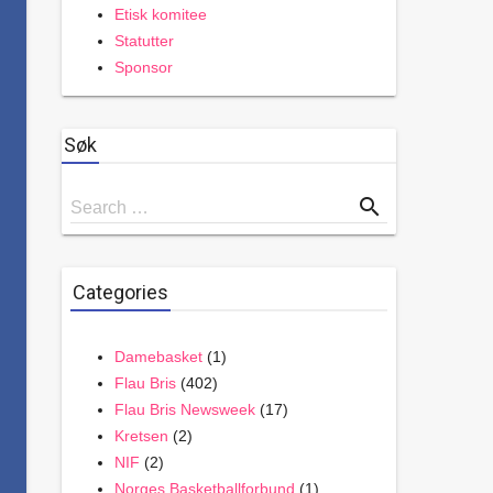
Etisk komitee
Statutter
Sponsor
Søk
Search
search
Search …
for
Categories
Damebasket
(1)
Flau Bris
(402)
Flau Bris Newsweek
(17)
Kretsen
(2)
NIF
(2)
Norges Basketballforbund
(1)