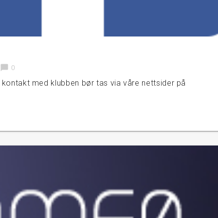
chat_bubble
0
re kontakt med klubben bør tas via våre nettsider på