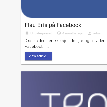
Flau Bris på Facebook
bookmark
access_time
person
Uncategorized
4 months ago
admin
Disse sidene er ikke ajour lengre og all vide
Facebook i …
View article...