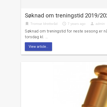
Søknad om treningstid 2019/20
bookmark
access_time
person
Tromsø Idrettsråd
7 years ago
admin
Søknad om treningstid for neste sesong er nå 
torsdag kl. …
View article...