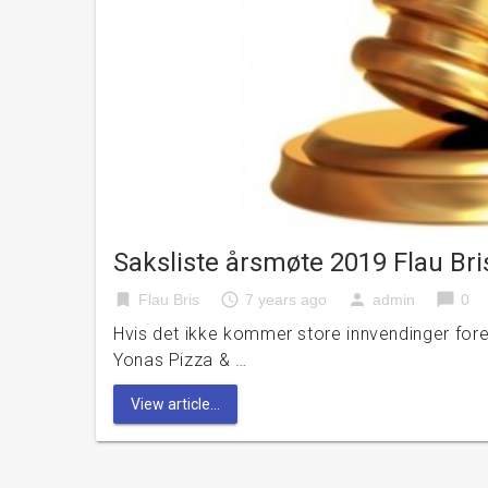
Saksliste årsmøte 2019 Flau Bri
bookmark
access_time
person
chat_bubble
Flau Bris
7 years ago
admin
0
Hvis det ikke kommer store innvendinger fore
Yonas Pizza & …
View article...