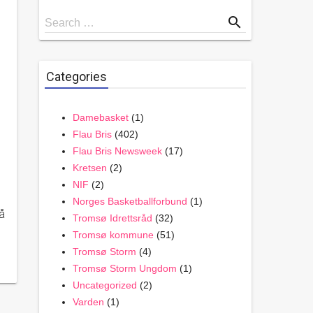
Search
search
Search …
for
Categories
Damebasket
(1)
Flau Bris
(402)
Flau Bris Newsweek
(17)
Kretsen
(2)
NIF
(2)
Norges Basketballforbund
(1)
å
Tromsø Idrettsråd
(32)
Tromsø kommune
(51)
Tromsø Storm
(4)
Tromsø Storm Ungdom
(1)
Uncategorized
(2)
Varden
(1)