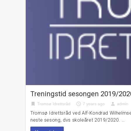
Treningstid sesongen 2019/202
bookmark
access_time
person
Tromsø Idrettsråd
7 years ago
admin
Tromsø Idrettsråd ved Alf-Kondrad Wilhelmsen 
neste sesong, dvs skoleåret 2019/2020. …