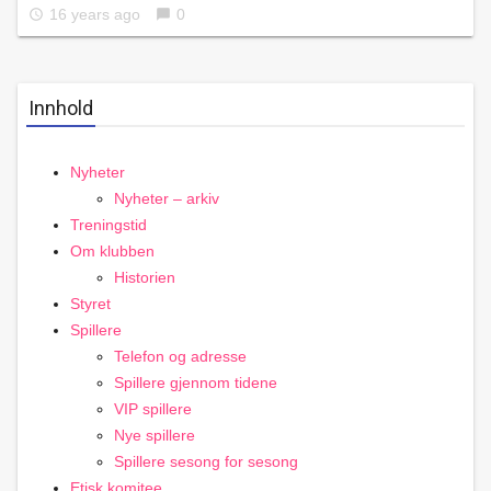
16 years ago
0
access_time
chat_bubble
Innhold
Nyheter
Nyheter – arkiv
Treningstid
Om klubben
Historien
Styret
Spillere
Telefon og adresse
Spillere gjennom tidene
VIP spillere
Nye spillere
Spillere sesong for sesong
Etisk komitee