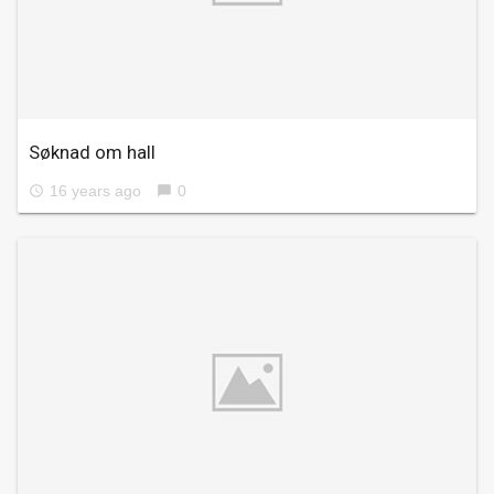
Søknad om hall
16 years ago
0
access_time
chat_bubble