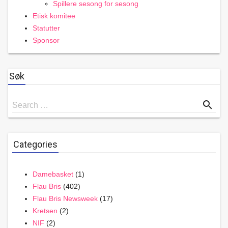
Spillere sesong for sesong
Etisk komitee
Statutter
Sponsor
Søk
Search
search
Search …
for
Categories
Damebasket
(1)
Flau Bris
(402)
Flau Bris Newsweek
(17)
Kretsen
(2)
NIF
(2)