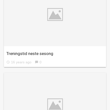
Treningstid neste sesong
16 years ago
0
access_time
chat_bubble