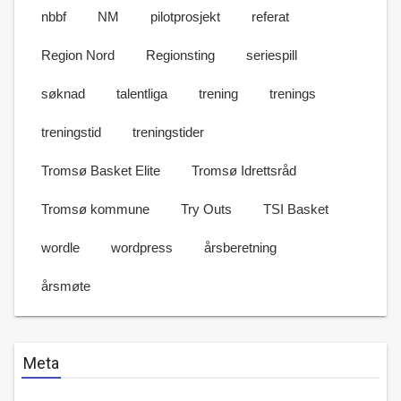
nbbf
NM
pilotprosjekt
referat
Region Nord
Regionsting
seriespill
søknad
talentliga
trening
trenings
treningstid
treningstider
Tromsø Basket Elite
Tromsø Idrettsråd
Tromsø kommune
Try Outs
TSI Basket
wordle
wordpress
årsberetning
årsmøte
Meta