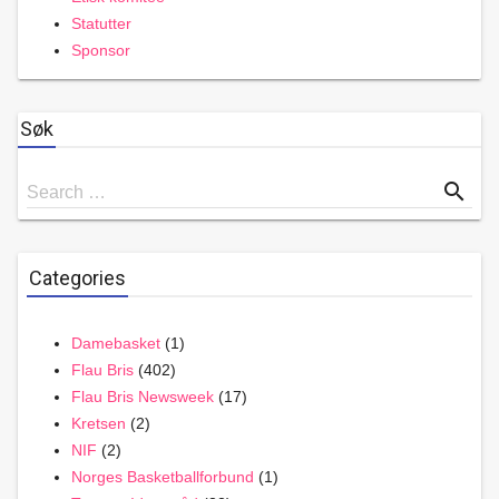
Statutter
Sponsor
Søk
Search
search
Search …
for
Categories
Damebasket
(1)
Flau Bris
(402)
Flau Bris Newsweek
(17)
Kretsen
(2)
NIF
(2)
Norges Basketballforbund
(1)