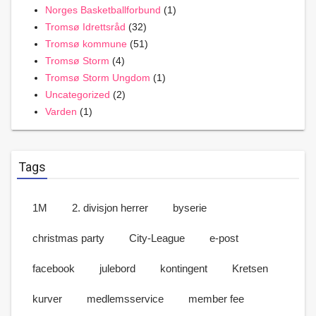
Norges Basketballforbund
(1)
Tromsø Idrettsråd
(32)
Tromsø kommune
(51)
Tromsø Storm
(4)
Tromsø Storm Ungdom
(1)
Uncategorized
(2)
Varden
(1)
Tags
1M
2. divisjon herrer
byserie
christmas party
City-League
e-post
facebook
julebord
kontingent
Kretsen
kurver
medlemsservice
member fee