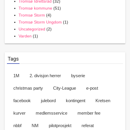
Tromsø Idrettsråd
(32)
Tromsø kommune
(51)
Tromsø Storm
(4)
Tromsø Storm Ungdom
(1)
Uncategorized
(2)
Varden
(1)
Tags
1M
2. divisjon herrer
byserie
christmas party
City-League
e-post
facebook
julebord
kontingent
Kretsen
kurver
medlemsservice
member fee
nbbf
NM
pilotprosjekt
referat