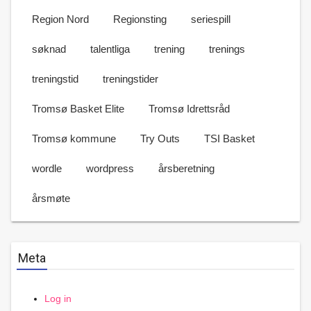
Region Nord
Regionsting
seriespill
søknad
talentliga
trening
trenings
treningstid
treningstider
Tromsø Basket Elite
Tromsø Idrettsråd
Tromsø kommune
Try Outs
TSI Basket
wordle
wordpress
årsberetning
årsmøte
Meta
Log in