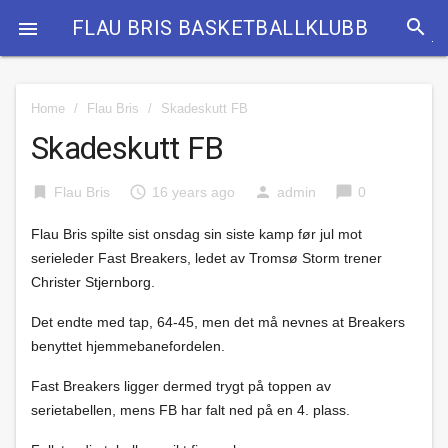
search
FLAU BRIS BASKETBALLKLUBB

Home
/
Flau Bris
/
Skadeskutt FB
Skadeskutt FB
bookmark
access_time
person
chat_bubble
Flau Bris
16 years ago
admin
0
Flau Bris spilte sist onsdag sin siste kamp før jul mot
serieleder Fast Breakers, ledet av Tromsø Storm trener
Christer Stjernborg.
Det endte med tap, 64-45, men det må nevnes at Breakers
benyttet hjemmebanefordelen.
Fast Breakers ligger dermed trygt på toppen av
serietabellen, mens FB har falt ned på en 4. plass.