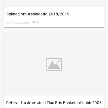
Søknad om treningstid 2018/2019
7 years ago
0
access_time
chat_bubble
Referat fra årsmøtet i Flau Bris Basketballklubb 2008