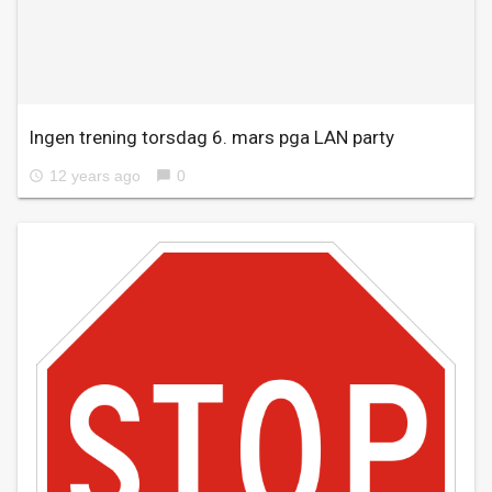
Ingen trening torsdag 6. mars pga LAN party
12 years ago
0
access_time
chat_bubble