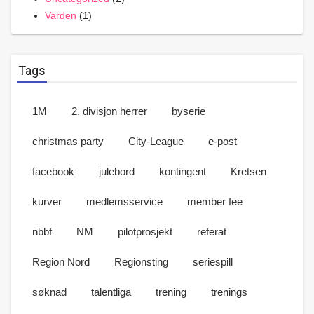
Varden
(1)
Tags
1M
2. divisjon herrer
byserie
christmas party
City-League
e-post
facebook
julebord
kontingent
Kretsen
kurver
medlemsservice
member fee
nbbf
NM
pilotprosjekt
referat
Region Nord
Regionsting
seriespill
søknad
talentliga
trening
trenings