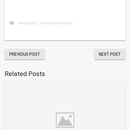
label
treningstid
,
Tromsø kommune
PREVIOUS POST
NEXT POST
Related Posts