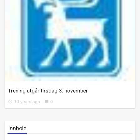
Trening utgår tirsdag 3. november
10 years ago
0
access_time
chat_bubble
Innhold