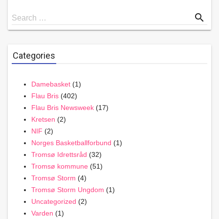
Search
search
Search …
for
Categories
Damebasket
(1)
Flau Bris
(402)
Flau Bris Newsweek
(17)
Kretsen
(2)
NIF
(2)
Norges Basketballforbund
(1)
Tromsø Idrettsråd
(32)
Tromsø kommune
(51)
Tromsø Storm
(4)
Tromsø Storm Ungdom
(1)
Uncategorized
(2)
Varden
(1)