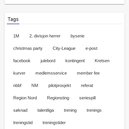
Tags
1M
2. divisjon herrer
byserie
christmas party
City-League
e-post
facebook
julebord
kontingent
Kretsen
kurver
medlemsservice
member fee
nbbf
NM
pilotprosjekt
referat
Region Nord
Regionsting
seriespill
søknad
talentliga
trening
trenings
treningstid
treningstider