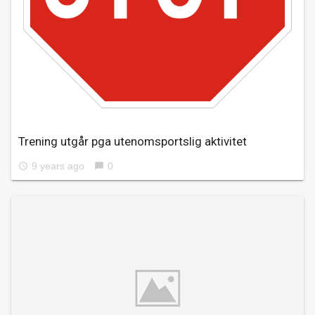
Trening utgår pga utenomsportslig aktivitet
9 years ago
0
access_time
chat_bubble