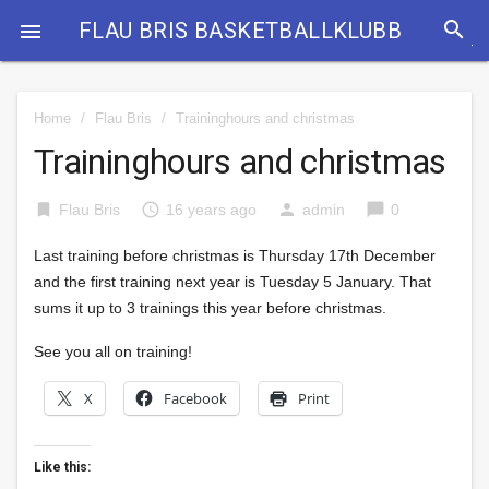
search
FLAU BRIS BASKETBALLKLUBB

Home
/
Flau Bris
/
Traininghours and christmas
Traininghours and christmas
bookmark
access_time
person
chat_bubble
Flau Bris
16 years ago
admin
0
Last training before christmas is Thursday 17th
December
and the f
irst training next year is Tuesday 5
January
. That
sums it up to 3 trainings this year before christmas.
See you all on training!
X
Facebook
Print
Like this: