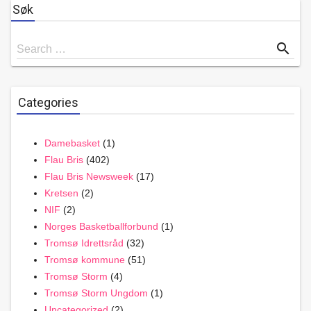
Søk
Search
search
Search …
for
Categories
Damebasket
(1)
Flau Bris
(402)
Flau Bris Newsweek
(17)
Kretsen
(2)
NIF
(2)
Norges Basketballforbund
(1)
Tromsø Idrettsråd
(32)
Tromsø kommune
(51)
Tromsø Storm
(4)
Tromsø Storm Ungdom
(1)
Uncategorized
(2)