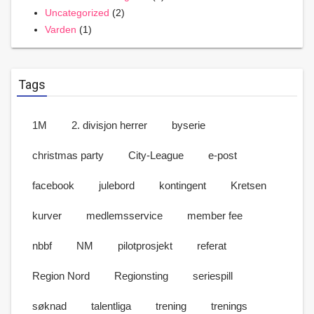
Uncategorized
(2)
Varden
(1)
Tags
1M
2. divisjon herrer
byserie
christmas party
City-League
e-post
facebook
julebord
kontingent
Kretsen
kurver
medlemsservice
member fee
nbbf
NM
pilotprosjekt
referat
Region Nord
Regionsting
seriespill
søknad
talentliga
trening
trenings