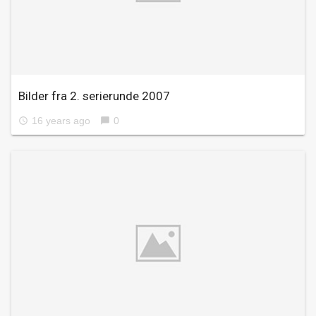
Bilder fra 2. serierunde 2007
16 years ago
0
access_time
chat_bubble