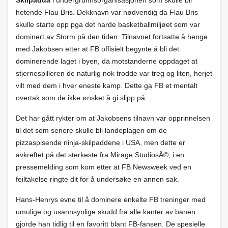
Skilpadda
i undergrunnsorganisasjonen som skulle bli
hetende Flau Bris. Dekknavn var nødvendig da Flau Bris
skulle starte opp pga det harde basketballmiljøet som var
dominert av Storm på den tiden. Tilnavnet fortsatte å henge
med Jakobsen etter at FB offisielt begynte å bli det
dominerende laget i byen, da motstanderne oppdaget at
stjernespilleren de naturlig nok trodde var treg og liten, herjet
vilt med dem i hver eneste kamp. Dette ga FB et mentalt
overtak som de ikke ønsket å gi slipp på.
Det har gått rykter om at Jakobsens tilnavn var opprinnelsen
til det som senere skulle bli landeplagen om de
pizzaspisende ninja-skilpaddene i USA, men dette er
avkreftet på det sterkeste fra Mirage StudiosÂ©, i en
pressemelding som kom etter at FB Newsweek ved en
feiltakelse ringte dit for å undersøke en annen sak.
Hans-Henrys evne til å dominere enkelte FB treninger med
umulige og usannsynlige skudd fra alle kanter av banen
gjorde han tidlig til en favoritt blant FB-fansen. De spesielle