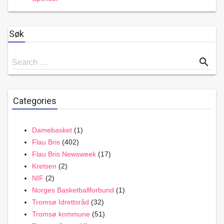
Søk
Search
search
Search …
for
Categories
Damebasket
(1)
Flau Bris
(402)
Flau Bris Newsweek
(17)
Kretsen
(2)
NIF
(2)
Norges Basketballforbund
(1)
Tromsø Idrettsråd
(32)
Tromsø kommune
(51)