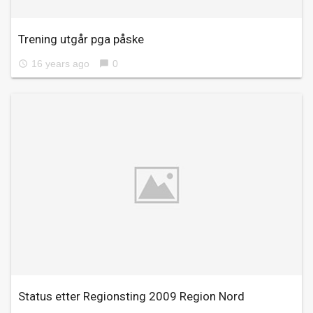
Trening utgår pga påske
16 years ago
0
access_time
chat_bubble
Status etter Regionsting 2009 Region Nord