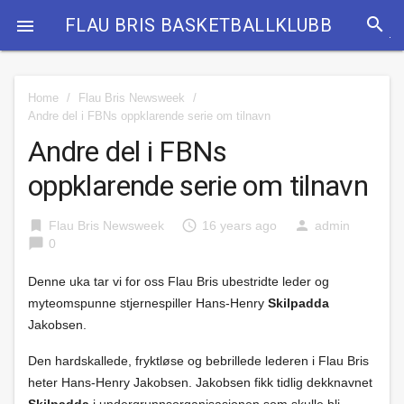
search
FLAU BRIS BASKETBALLKLUBB

Home
/
Flau Bris Newsweek
/
Andre del i FBNs oppklarende serie om tilnavn
Andre del i FBNs
oppklarende serie om tilnavn
bookmark
access_time
person
Flau Bris Newsweek
16 years ago
admin
chat_bubble
0
Denne uka tar vi for oss Flau Bris ubestridte leder og
myteomspunne stjernespiller Hans-Henry
Skilpadda
Jakobsen.
Den hardskallede, fryktløse og bebrillede lederen i Flau Bris
heter Hans-Henry Jakobsen. Jakobsen fikk tidlig dekknavnet