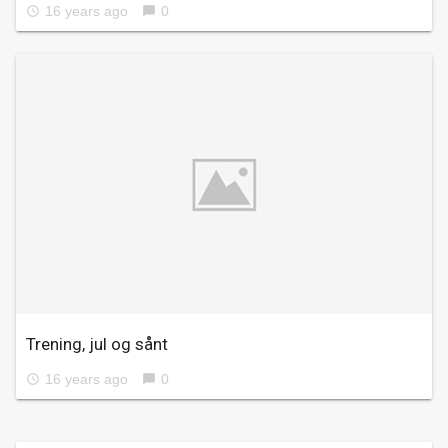
16 years ago
0
access_time
chat_bubble
Trening, jul og sånt
16 years ago
0
access_time
chat_bubble