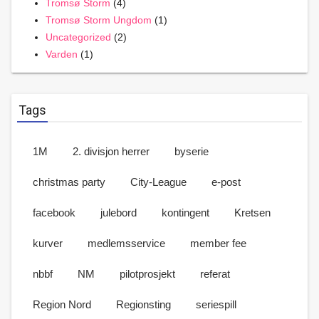
Tromsø Storm
(4)
Tromsø Storm Ungdom
(1)
Uncategorized
(2)
Varden
(1)
Tags
1M
2. divisjon herrer
byserie
christmas party
City-League
e-post
facebook
julebord
kontingent
Kretsen
kurver
medlemsservice
member fee
nbbf
NM
pilotprosjekt
referat
Region Nord
Regionsting
seriespill