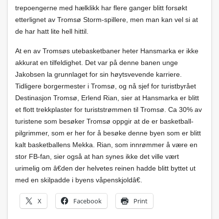
trepoengerne med hælklikk har flere ganger blitt forsøkt
etterlignet av Tromsø Storm-spillere, men man kan vel si at
de har hatt lite hell hittil.
At en av Tromsøs utebasketbaner heter Hansmarka er ikke
akkurat en tilfeldighet. Det var på denne banen unge
Jakobsen la grunnlaget for sin høytsvevende karriere.
Tidligere borgermester i Tromsø, og nå sjef for turistbyrået
Destinasjon Tromsø, Erlend Rian, sier at Hansmarka er blitt
et flott trekkplaster for turiststrømmen til Tromsø. Ca 30% av
turistene som besøker Tromsø oppgir at de er basketball-
pilgrimmer, som er her for å besøke denne byen som er blitt
kalt basketballens Mekka. Rian, som innrømmer å være en
stor FB-fan, sier også at han synes ikke det ville vært
urimelig om â€den der helvetes reinen hadde blitt byttet ut
med en skilpadde i byens våpenskjoldâ€.
X
Facebook
Print