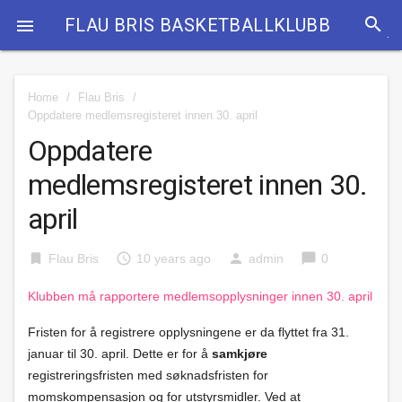
search
FLAU BRIS BASKETBALLKLUBB

Home
/
Flau Bris
/
Oppdatere medlemsregisteret innen 30. april
Oppdatere
medlemsregisteret innen 30.
april
bookmark
access_time
person
chat_bubble
Flau Bris
10 years ago
admin
0
Klubben må rapportere medlemsopplysninger innen 30. april
Fristen for å registrere opplysningene er da flyttet fra 31.
januar til 30. april. Dette er for å
samkjøre
registreringsfristen med søknadsfristen for
momskompensasjon og for utstyrsmidler. Ved at