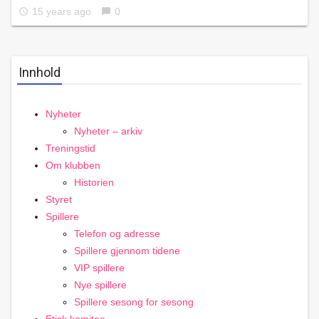
15 years ago
0
access_time
chat_bubble
Innhold
Nyheter
Nyheter – arkiv
Treningstid
Om klubben
Historien
Styret
Spillere
Telefon og adresse
Spillere gjennom tidene
VIP spillere
Nye spillere
Spillere sesong for sesong