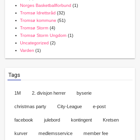
Norges Basketballforbund
(1)
Tromsø Idrettsråd
(32)
Tromsø kommune
(51)
Tromsø Storm
(4)
Tromsø Storm Ungdom
(1)
Uncategorized
(2)
Varden
(1)
Tags
1M
2. divisjon herrer
byserie
christmas party
City-League
e-post
facebook
julebord
kontingent
Kretsen
kurver
medlemsservice
member fee