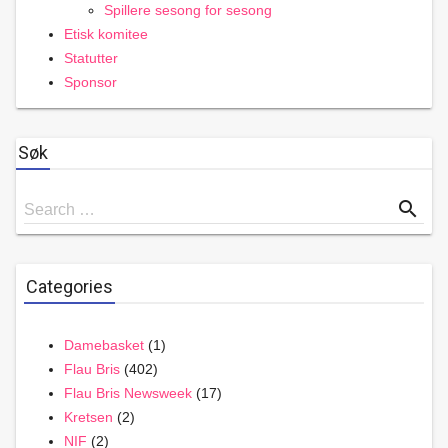
Spillere sesong for sesong
Etisk komitee
Statutter
Sponsor
Søk
Search
search
Search …
for
Categories
Damebasket
(1)
Flau Bris
(402)
Flau Bris Newsweek
(17)
Kretsen
(2)
NIF
(2)