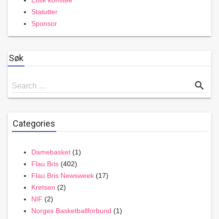
Etisk komitee
Statutter
Sponsor
Søk
Search
search
Search …
for
Categories
Damebasket
(1)
Flau Bris
(402)
Flau Bris Newsweek
(17)
Kretsen
(2)
NIF
(2)
Norges Basketballforbund
(1)