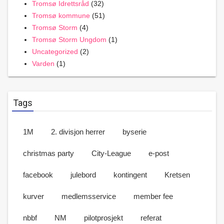
Tromsø Idrettsråd
(32)
Tromsø kommune
(51)
Tromsø Storm
(4)
Tromsø Storm Ungdom
(1)
Uncategorized
(2)
Varden
(1)
Tags
1M
2. divisjon herrer
byserie
christmas party
City-League
e-post
facebook
julebord
kontingent
Kretsen
kurver
medlemsservice
member fee
nbbf
NM
pilotprosjekt
referat