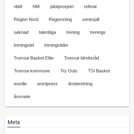
nbbf
NM
pilotprosjekt
referat
Region Nord
Regionsting
seriespill
søknad
talentliga
trening
trenings
treningstid
treningstider
Tromsø Basket Elite
Tromsø Idrettsråd
Tromsø kommune
Try Outs
TSI Basket
wordle
wordpress
årsberetning
årsmøte
Meta