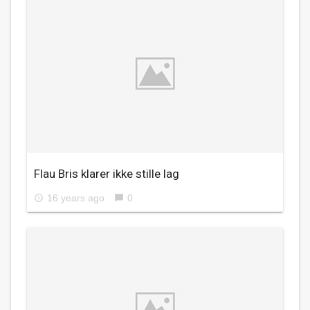
Flau Bris klarer ikke stille lag
16 years ago
0
access_time
chat_bubble