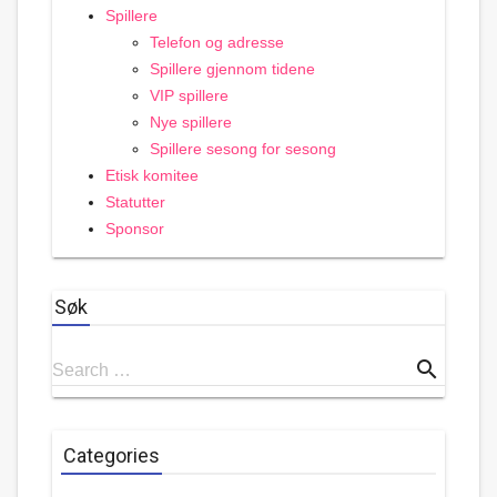
Spillere
Telefon og adresse
Spillere gjennom tidene
VIP spillere
Nye spillere
Spillere sesong for sesong
Etisk komitee
Statutter
Sponsor
Søk
Search
search
Search …
for
Categories