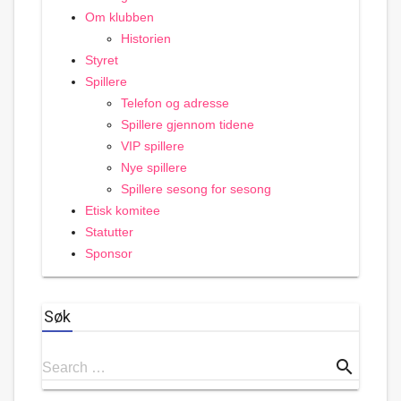
Om klubben
Historien
Styret
Spillere
Telefon og adresse
Spillere gjennom tidene
VIP spillere
Nye spillere
Spillere sesong for sesong
Etisk komitee
Statutter
Sponsor
Søk
Search
search
Search …
for