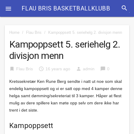
search
FLAU BRIS BASKETBALLKLUBB

Home
/
Flau Bris
/
Kampoppsett 5. seriehelg 2. divisjon menn
Kampoppsett 5. seriehelg 2.
divisjon menn
bookmark
access_time
person
chat_bubble
Flau Bris
16 years ago
admin
0
Kretssekretær Ken Rune Berg sendte i natt ut noe som skal
endelig kampoppsett og vi er satt opp med 4 kamper denne
helga samt dømming/sekreteriat til 3 kamper. Håper at flest
mulig av dere spillere kan møte opp selv om dere ikke har
trent i det siste.
Kampoppsett