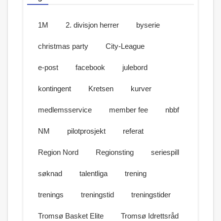
1M
2. divisjon herrer
byserie
christmas party
City-League
e-post
facebook
julebord
kontingent
Kretsen
kurver
medlemsservice
member fee
nbbf
NM
pilotprosjekt
referat
Region Nord
Regionsting
seriespill
søknad
talentliga
trening
trenings
treningstid
treningstider
Tromsø Basket Elite
Tromsø Idrettsråd