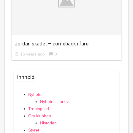
Jordan skadet – comeback i fare
16 years ago
0
access_time
chat_bubble
Innhold
Nyheter
Nyheter – arkiv
Treningstid
Om klubben
Historien
Styret