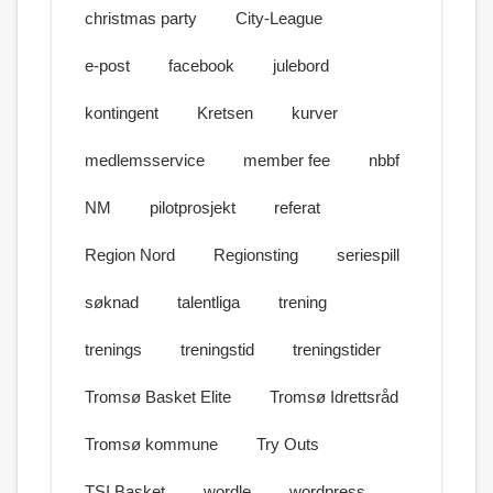
christmas party
City-League
e-post
facebook
julebord
kontingent
Kretsen
kurver
medlemsservice
member fee
nbbf
NM
pilotprosjekt
referat
Region Nord
Regionsting
seriespill
søknad
talentliga
trening
trenings
treningstid
treningstider
Tromsø Basket Elite
Tromsø Idrettsråd
Tromsø kommune
Try Outs
TSI Basket
wordle
wordpress