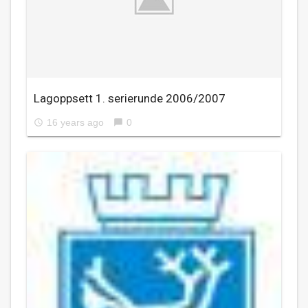
Lagoppsett 1. serierunde 2006/2007
16 years ago
0
access_time
chat_bubble