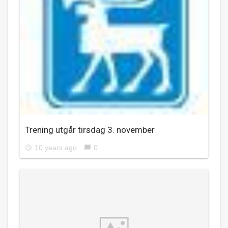
Trening utgår tirsdag 3. november
10 years ago
0
access_time
chat_bubble