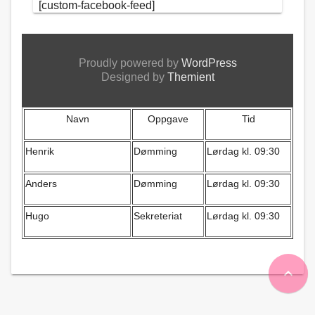
[custom-facebook-feed]
Proudly powered by
WordPress
Designed by
Themient
Navn
Oppgave
Tid
Henrik
Dømming
Lørdag kl. 09:30
Anders
Dømming
Lørdag kl. 09:30
Hugo
Sekreteriat
Lørdag kl. 09:30
expand_less