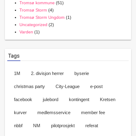
Tromsø kommune
(51)
Tromsø Storm
(4)
Tromsø Storm Ungdom
(1)
Uncategorized
(2)
Varden
(1)
Tags
1M
2. divisjon herrer
byserie
christmas party
City-League
e-post
facebook
julebord
kontingent
Kretsen
kurver
medlemsservice
member fee
nbbf
NM
pilotprosjekt
referat