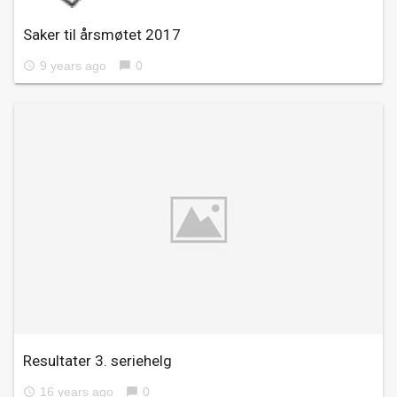
Saker til årsmøtet 2017
9 years ago
0
access_time
chat_bubble
Resultater 3. seriehelg
16 years ago
0
access_time
chat_bubble