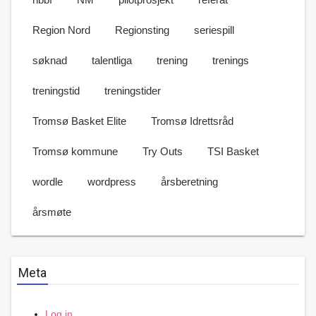
Region Nord
Regionsting
seriespill
søknad
talentliga
trening
trenings
treningstid
treningstider
Tromsø Basket Elite
Tromsø Idrettsråd
Tromsø kommune
Try Outs
TSI Basket
wordle
wordpress
årsberetning
årsmøte
Meta
Log in