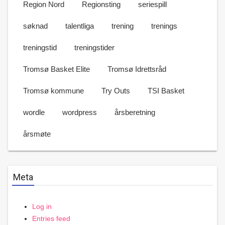
Region Nord
Regionsting
seriespill
søknad
talentliga
trening
trenings
treningstid
treningstider
Tromsø Basket Elite
Tromsø Idrettsråd
Tromsø kommune
Try Outs
TSI Basket
wordle
wordpress
årsberetning
årsmøte
Meta
Log in
Entries feed