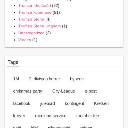
Tromsø Idrettsråd
(32)
Tromsø kommune
(51)
Tromsø Storm
(4)
Tromsø Storm Ungdom
(1)
Uncategorized
(2)
Varden
(1)
Tags
1M
2. divisjon herrer
byserie
christmas party
City-League
e-post
facebook
julebord
kontingent
Kretsen
kurver
medlemsservice
member fee
nbbf
NM
pilotprosjekt
referat