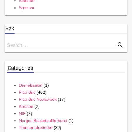
Statutter
Sponsor
Søk
Search
search
Search …
for
Categories
Damebasket
(1)
Flau Bris
(402)
Flau Bris Newsweek
(17)
Kretsen
(2)
NIF
(2)
Norges Basketballforbund
(1)
Tromsø Idrettsråd
(32)