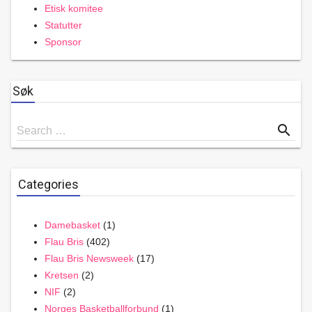
Etisk komitee
Statutter
Sponsor
Søk
Search
search
Search …
for
Categories
Damebasket
(1)
Flau Bris
(402)
Flau Bris Newsweek
(17)
Kretsen
(2)
NIF
(2)
Norges Basketballforbund
(1)