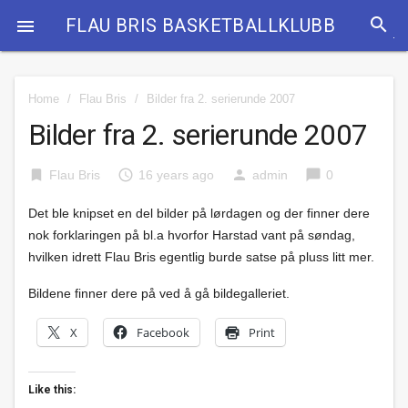
search
FLAU BRIS BASKETBALLKLUBB

Home
/
Flau Bris
/
Bilder fra 2. serierunde 2007
Bilder fra 2. serierunde 2007
bookmark
access_time
person
chat_bubble
Flau Bris
16 years ago
admin
0
Det ble knipset en del bilder på lørdagen og der finner dere
nok forklaringen på bl.a hvorfor Harstad vant på søndag,
hvilken idrett Flau Bris egentlig burde satse på pluss litt mer.
Bildene finner dere på ved å gå bildegalleriet.
X
Facebook
Print
Like this: