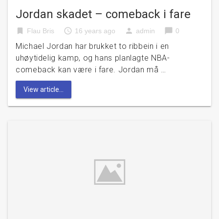
Jordan skadet – comeback i fare
bookmark
access_time
person
chat_bubble
Flau Bris
16 years ago
admin
0
Michael Jordan har brukket to ribbein i en
uhøytidelig kamp, og hans planlagte NBA-
comeback kan være i fare. Jordan må …
View article...