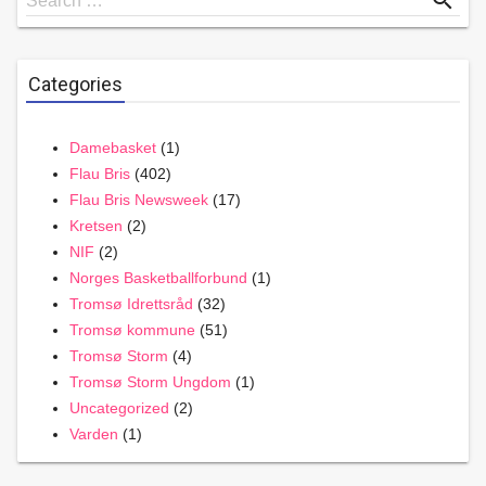
search
Search …
for
Categories
Damebasket
(1)
Flau Bris
(402)
Flau Bris Newsweek
(17)
Kretsen
(2)
NIF
(2)
Norges Basketballforbund
(1)
Tromsø Idrettsråd
(32)
Tromsø kommune
(51)
Tromsø Storm
(4)
Tromsø Storm Ungdom
(1)
Uncategorized
(2)
Varden
(1)