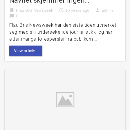
Navnet skjemmer ingen…
bookmark
access_time
person
Flau Bris Newsweek
16 years ago
admin
chat_bubble
0
Flau Bris Newsweek har den siste tiden utmerket
seg med sin undersøkende journalistikk, og har
etter mange forespørsler fra publikum …
View article...