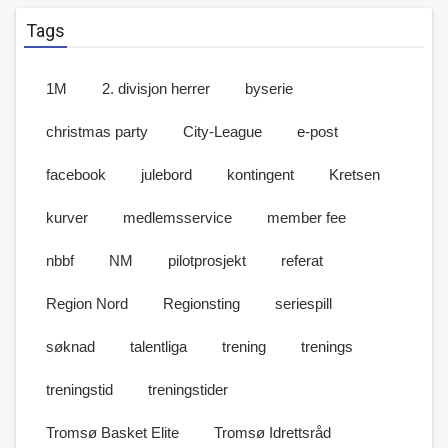
Tags
1M
2. divisjon herrer
byserie
christmas party
City-League
e-post
facebook
julebord
kontingent
Kretsen
kurver
medlemsservice
member fee
nbbf
NM
pilotprosjekt
referat
Region Nord
Regionsting
seriespill
søknad
talentliga
trening
trenings
treningstid
treningstider
Tromsø Basket Elite
Tromsø Idrettsråd