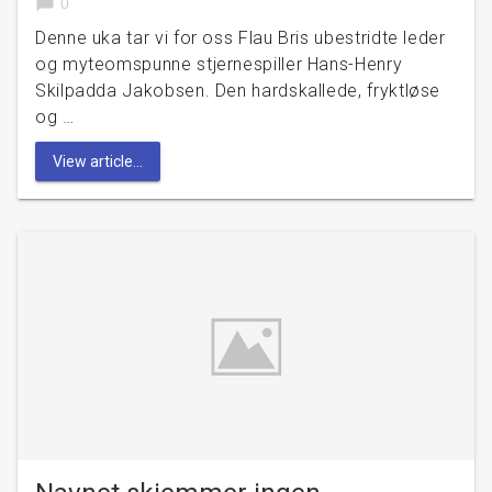
chat_bubble
0
Denne uka tar vi for oss Flau Bris ubestridte leder
og myteomspunne stjernespiller Hans-Henry
Skilpadda Jakobsen. Den hardskallede, fryktløse
og …
View article...