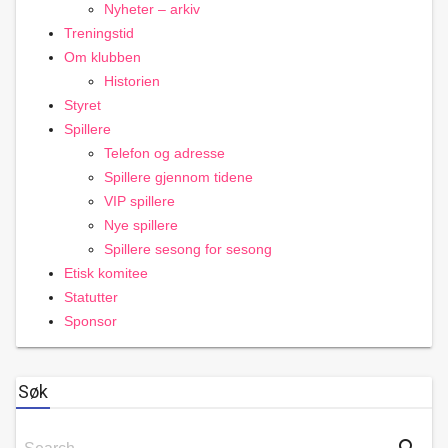
Nyheter – arkiv
Treningstid
Om klubben
Historien
Styret
Spillere
Telefon og adresse
Spillere gjennom tidene
VIP spillere
Nye spillere
Spillere sesong for sesong
Etisk komitee
Statutter
Sponsor
Søk
Search