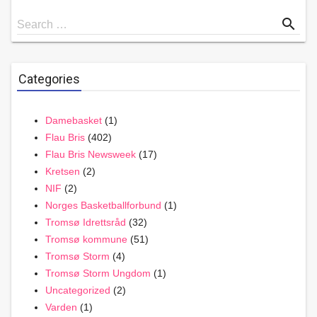
Search
search
Search …
for
Categories
Damebasket
(1)
Flau Bris
(402)
Flau Bris Newsweek
(17)
Kretsen
(2)
NIF
(2)
Norges Basketballforbund
(1)
Tromsø Idrettsråd
(32)
Tromsø kommune
(51)
Tromsø Storm
(4)
Tromsø Storm Ungdom
(1)
Uncategorized
(2)
Varden
(1)