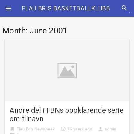
search
FLAU BRIS BASKETBALLKLUBB

Month:
June 2001
Andre del i FBNs oppklarende serie
om tilnavn
bookmark
access_time
person
Flau Bris Newsweek
16 years ago
admin