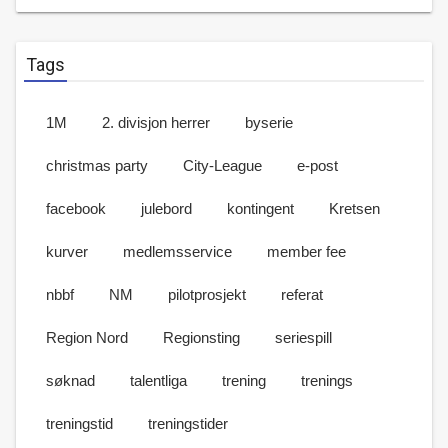
Tags
1M
2. divisjon herrer
byserie
christmas party
City-League
e-post
facebook
julebord
kontingent
Kretsen
kurver
medlemsservice
member fee
nbbf
NM
pilotprosjekt
referat
Region Nord
Regionsting
seriespill
søknad
talentliga
trening
trenings
treningstid
treningstider