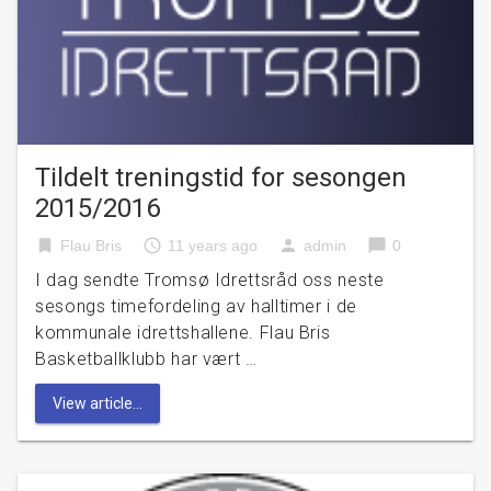
Tildelt treningstid for sesongen
2015/2016
bookmark
access_time
person
chat_bubble
Flau Bris
11 years ago
admin
0
I dag sendte Tromsø Idrettsråd oss neste
sesongs timefordeling av halltimer i de
kommunale idrettshallene. Flau Bris
Basketballklubb har vært …
View article...