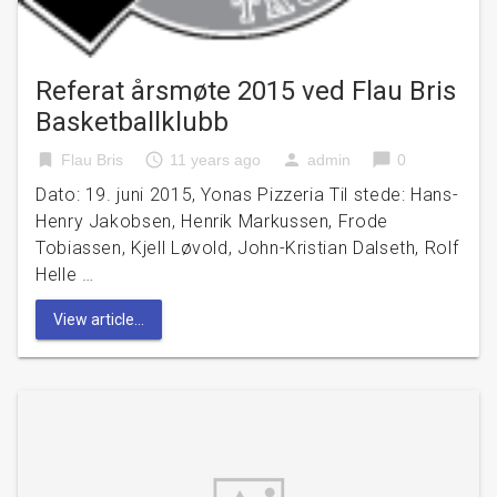
Referat årsmøte 2015 ved Flau Bris
Basketballklubb
bookmark
access_time
person
chat_bubble
Flau Bris
11 years ago
admin
0
Dato: 19. juni 2015, Yonas Pizzeria Til stede: Hans-
Henry Jakobsen, Henrik Markussen, Frode
Tobiassen, Kjell Løvold, John-Kristian Dalseth, Rolf
Helle …
View article...