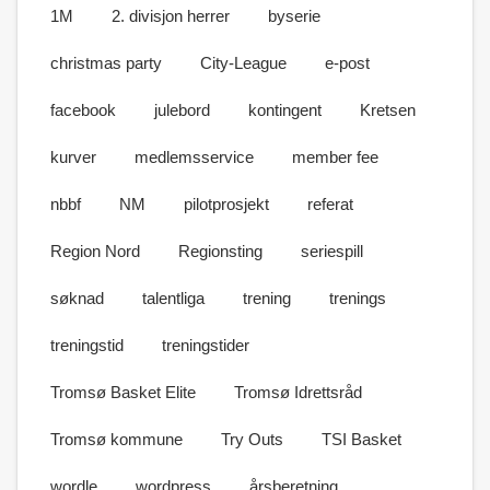
1M
2. divisjon herrer
byserie
christmas party
City-League
e-post
facebook
julebord
kontingent
Kretsen
kurver
medlemsservice
member fee
nbbf
NM
pilotprosjekt
referat
Region Nord
Regionsting
seriespill
søknad
talentliga
trening
trenings
treningstid
treningstider
Tromsø Basket Elite
Tromsø Idrettsråd
Tromsø kommune
Try Outs
TSI Basket
wordle
wordpress
årsberetning