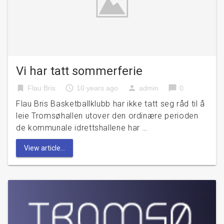
Vi har tatt sommerferie
bookmark
access_time
person
chat_bubble
Flau Bris
10 years ago
admin
0
Flau Bris Basketballklubb har ikke tatt seg råd til å
leie Tromsøhallen utover den ordinære perioden
de kommunale idrettshallene har …
View article...