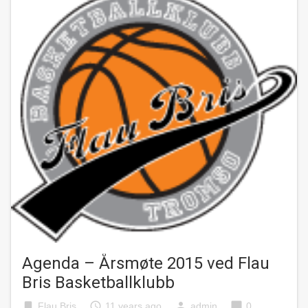
Agenda – Årsmøte 2015 ved Flau
Bris Basketballklubb
bookmark
access_time
person
chat_bubble
Flau Bris
11 years ago
admin
0