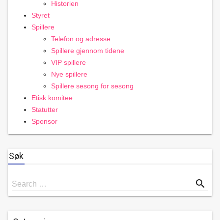
Historien
Styret
Spillere
Telefon og adresse
Spillere gjennom tidene
VIP spillere
Nye spillere
Spillere sesong for sesong
Etisk komitee
Statutter
Sponsor
Søk
Search
search
Search …
for