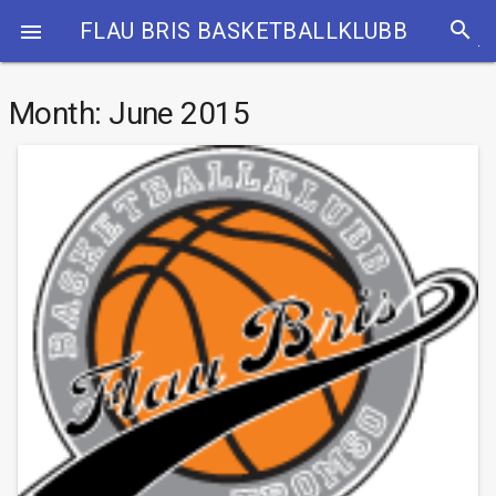
search
FLAU BRIS BASKETBALLKLUBB

Month:
June 2015