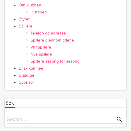
Om klubben
Historien
Styret
Spillere
Telefon og adresse
Spillere gjennom tidene
VIP spillere
Nye spillere
Spillere sesong for sesong
Etisk komitee
Statutter
Sponsor
Søk
Search
search
Search …
for