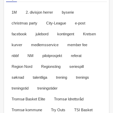
1M
2. divisjon herrer
byserie
christmas party
City-League
e-post
facebook
julebord
kontingent
Kretsen
kurver
medlemsservice
member fee
nbbf
NM
pilotprosjekt
referat
Region Nord
Regionsting
seriespill
søknad
talentliga
trening
trenings
treningstid
treningstider
Tromsø Basket Elite
Tromsø Idrettsråd
Tromsø kommune
Try Outs
TSI Basket