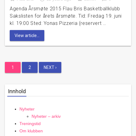
Agenda Årsmøte 2015 Flau Bris Basketballklubb
Sakslisten for årets årsmøte. Tid: Fredag 19. juni
kl. 19:00 Sted: Yonas Pizzeria (reservert …
View article...
Posts
1
2
NEXT ›
pagination
Innhold
Nyheter
Nyheter – arkiv
Treningstid
Om klubben