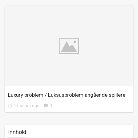
Luxury problem / Luksusproblem angående spillere
15 years ago
0
access_time
chat_bubble
Innhold