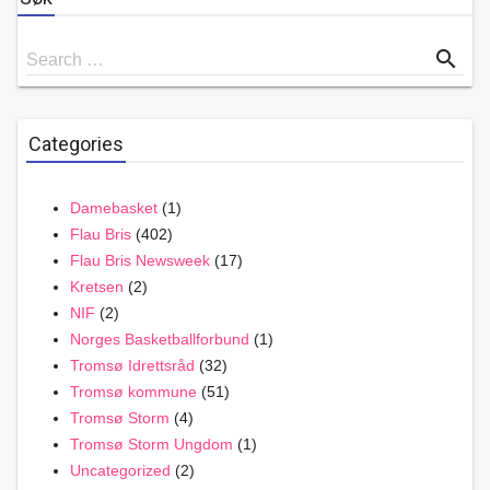
Search
search
Search …
for
Categories
Damebasket
(1)
Flau Bris
(402)
Flau Bris Newsweek
(17)
Kretsen
(2)
NIF
(2)
Norges Basketballforbund
(1)
Tromsø Idrettsråd
(32)
Tromsø kommune
(51)
Tromsø Storm
(4)
Tromsø Storm Ungdom
(1)
Uncategorized
(2)