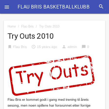
search
FLAU BRIS BASKETBALLKLUBB

Home
/
Flau Bris
/
Try Outs 2010
Try Outs 2010
bookmark
access_time
person
chat_bubble
Flau Bris
15 years ago
admin
0
Flau Bris er kommet godt i gang med trening til årets
sesong, men noen spillere har forsvunnet etter forrige