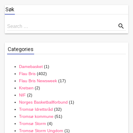
Søk
Search
search
Search …
for
Categories
Damebasket
(1)
Flau Bris
(402)
Flau Bris Newsweek
(17)
Kretsen
(2)
NIF
(2)
Norges Basketballforbund
(1)
Tromsø Idrettsråd
(32)
Tromsø kommune
(51)
Tromsø Storm
(4)
Tromsø Storm Ungdom
(1)