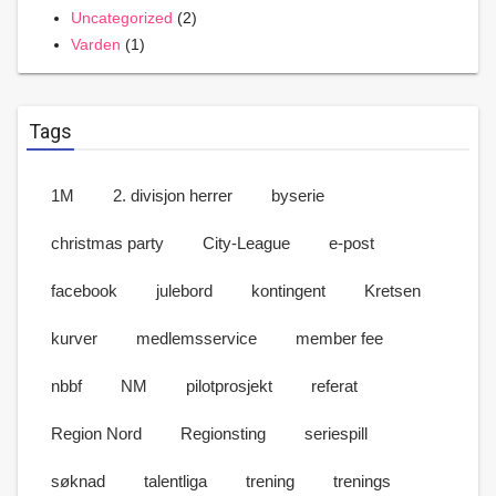
Uncategorized
(2)
Varden
(1)
Tags
1M
2. divisjon herrer
byserie
christmas party
City-League
e-post
facebook
julebord
kontingent
Kretsen
kurver
medlemsservice
member fee
nbbf
NM
pilotprosjekt
referat
Region Nord
Regionsting
seriespill
søknad
talentliga
trening
trenings