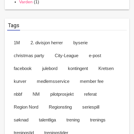
Varden
(1)
Tags
1M
2. divisjon herrer
byserie
christmas party
City-League
e-post
facebook
julebord
kontingent
Kretsen
kurver
medlemsservice
member fee
nbbf
NM
pilotprosjekt
referat
Region Nord
Regionsting
seriespill
søknad
talentliga
trening
trenings
treningstid
treningstider