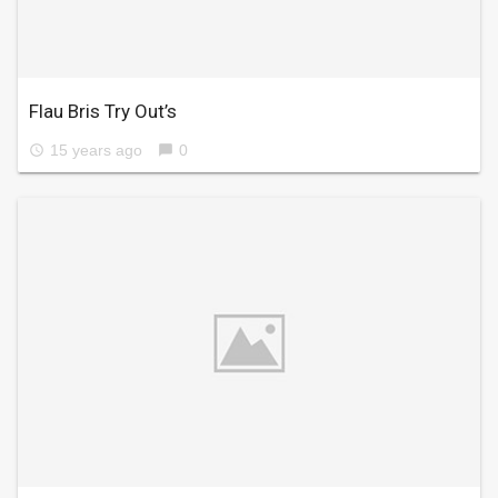
Flau Bris Try Out’s
15 years ago
0
access_time
chat_bubble