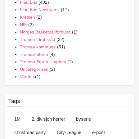
Flau Bris
(402)
Flau Bris Newsweek
(17)
Kretsen
(2)
NIF
(2)
Norges Basketballforbund
(1)
Tromsø Idrettsråd
(32)
Tromsø kommune
(51)
Tromsø Storm
(4)
Tromsø Storm Ungdom
(1)
Uncategorized
(2)
Varden
(1)
Tags
1M
2. divisjon herrer
byserie
christmas party
City-League
e-post