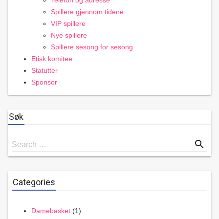
Telefon og adresse
Spillere gjennom tidene
VIP spillere
Nye spillere
Spillere sesong for sesong
Etisk komitee
Statutter
Sponsor
Søk
Search
search
Search …
for
Categories
Damebasket
(1)