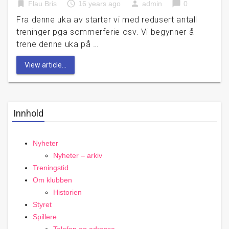
bookmark
access_time
person
chat_bubble
Flau Bris
16 years ago
admin
0
Fra denne uka av starter vi med redusert antall
treninger pga sommerferie osv. Vi begynner å
trene denne uka på …
View article...
Innhold
Nyheter
Nyheter – arkiv
Treningstid
Om klubben
Historien
Styret
Spillere