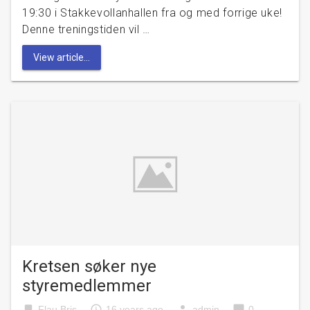
19:30 i Stakkevollanhallen fra og med forrige uke!
Denne treningstiden vil …
View article...
Kretsen søker nye
styremedlemmer
bookmark
access_time
person
chat_bubble
Flau Bris
16 years ago
admin
0