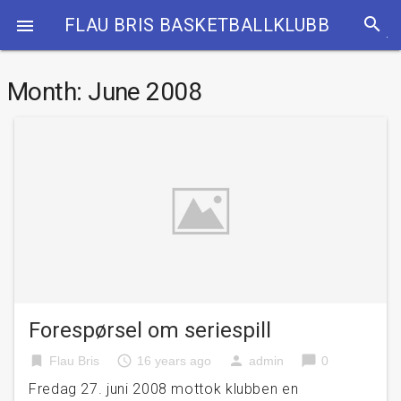
search
FLAU BRIS BASKETBALLKLUBB

Month:
June 2008
Forespørsel om seriespill
bookmark
access_time
person
chat_bubble
Flau Bris
16 years ago
admin
0
Fredag 27. juni 2008 mottok klubben en