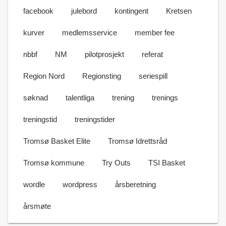
facebook
julebord
kontingent
Kretsen
kurver
medlemsservice
member fee
nbbf
NM
pilotprosjekt
referat
Region Nord
Regionsting
seriespill
søknad
talentliga
trening
trenings
treningstid
treningstider
Tromsø Basket Elite
Tromsø Idrettsråd
Tromsø kommune
Try Outs
TSI Basket
wordle
wordpress
årsberetning
årsmøte