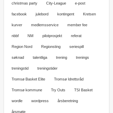
christmas party
City-League
e-post
facebook
julebord
kontingent
Kretsen
kurver
medlemsservice
member fee
nbbf
NM
pilotprosjekt
referat
Region Nord
Regionsting
seriespill
søknad
talentliga
trening
trenings
treningstid
treningstider
Tromsø Basket Elite
Tromsø Idrettsråd
Tromsø kommune
Try Outs
TSI Basket
wordle
wordpress
årsberetning
årsmøte