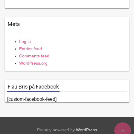
Meta
Log in
Entries feed
Comments feed
WordPress.org
Flau Bris på Facebook
[custom-facebook-feed]
expand_less
Proudly powered by
WordPress