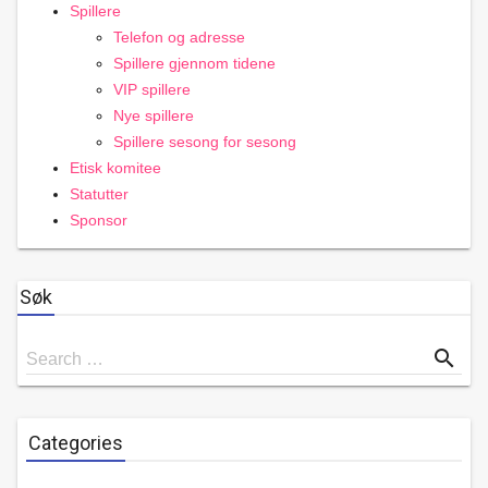
Spillere
Telefon og adresse
Spillere gjennom tidene
VIP spillere
Nye spillere
Spillere sesong for sesong
Etisk komitee
Statutter
Sponsor
Søk
Search
search
Search …
for
Categories