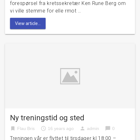
forespørsel fra kretssekretær Ken Rune Berg om
vi ville stemme for elle rmot …
View article...
Ny treningstid og sted
bookmark
access_time
person
chat_bubble
Flau Bris
16 years ago
admin
0
Treningen vår er flyttet til tirsdager kl 18:00 –