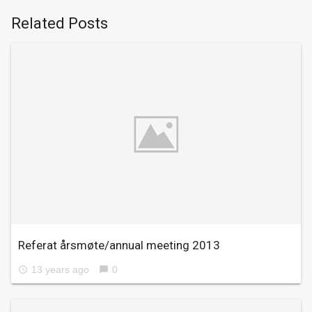
Related Posts
Referat årsmøte/annual meeting 2013
13 years ago
0
access_time
chat_bubble