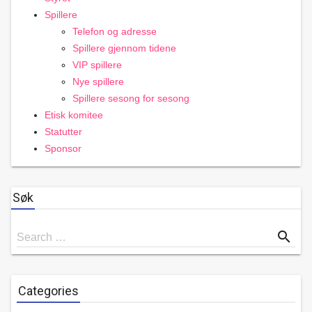
Spillere
Telefon og adresse
Spillere gjennom tidene
VIP spillere
Nye spillere
Spillere sesong for sesong
Etisk komitee
Statutter
Sponsor
Søk
Search
search
Search …
for
Categories