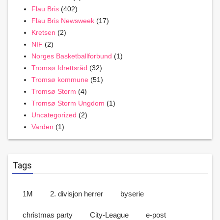
Flau Bris
(402)
Flau Bris Newsweek
(17)
Kretsen
(2)
NIF
(2)
Norges Basketballforbund
(1)
Tromsø Idrettsråd
(32)
Tromsø kommune
(51)
Tromsø Storm
(4)
Tromsø Storm Ungdom
(1)
Uncategorized
(2)
Varden
(1)
Tags
1M
2. divisjon herrer
byserie
christmas party
City-League
e-post