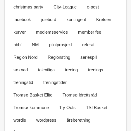
christmas party
City-League
e-post
facebook
julebord
kontingent
Kretsen
kurver
medlemsservice
member fee
nbbf
NM
pilotprosjekt
referat
Region Nord
Regionsting
seriespill
søknad
talentliga
trening
trenings
treningstid
treningstider
Tromsø Basket Elite
Tromsø Idrettsråd
Tromsø kommune
Try Outs
TSI Basket
wordle
wordpress
årsberetning