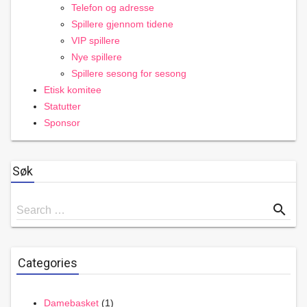
Telefon og adresse
Spillere gjennom tidene
VIP spillere
Nye spillere
Spillere sesong for sesong
Etisk komitee
Statutter
Sponsor
Søk
Search
search
Search …
for
Categories
Damebasket
(1)