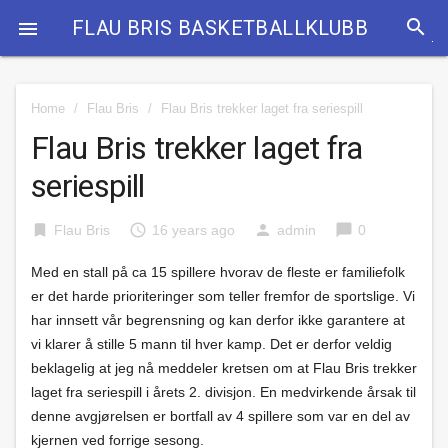
search
FLAU BRIS BASKETBALLKLUBB

Home
/
Flau Bris
/
Flau Bris trekker laget fra seriespill
Flau Bris trekker laget fra
seriespill
bookmark
access_time
person
chat_bubble
Flau Bris
16 years ago
admin
0
Med en stall på ca 15 spillere hvorav de fleste er familiefolk
er det harde prioriteringer som teller fremfor de sportslige. Vi
har innsett vår begrensning og kan derfor ikke garantere at
vi klarer å stille 5 mann til hver kamp. Det er derfor veldig
beklagelig at jeg nå meddeler kretsen om at Flau Bris trekker
laget fra seriespill i årets 2. divisjon. En medvirkende årsak til
denne avgjørelsen er bortfall av 4 spillere som var en del av
kjernen ved forrige sesong.