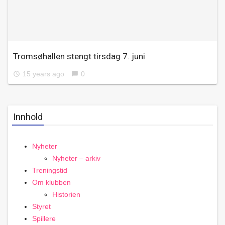
Tromsøhallen stengt tirsdag 7. juni
15 years ago
0
access_time
chat_bubble
Innhold
Nyheter
Nyheter – arkiv
Treningstid
Om klubben
Historien
Styret
Spillere