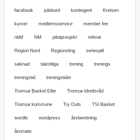
facebook
julebord
kontingent
Kretsen
kurver
medlemsservice
member fee
nbbf
NM
pilotprosjekt
referat
Region Nord
Regionsting
seriespill
søknad
talentliga
trening
trenings
treningstid
treningstider
Tromsø Basket Elite
Tromsø Idrettsråd
Tromsø kommune
Try Outs
TSI Basket
wordle
wordpress
årsberetning
årsmøte