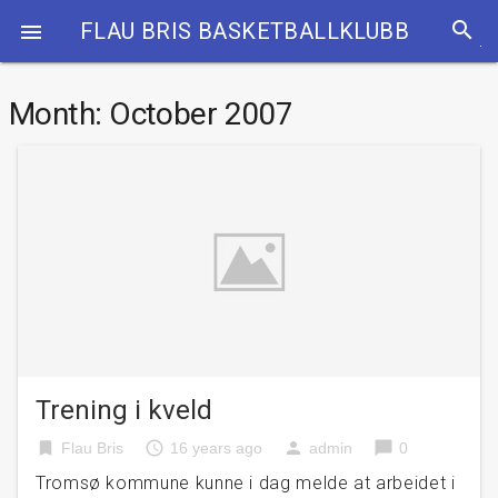
search
FLAU BRIS BASKETBALLKLUBB

Month:
October 2007
Trening i kveld
bookmark
access_time
person
chat_bubble
Flau Bris
16 years ago
admin
0
Tromsø kommune kunne i dag melde at arbeidet i