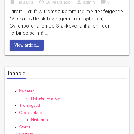
bookmark
access_time
person
chat_bubble
Flau Bris
16 years ago
admin
0
Idrett – drift v/Tromsø kommune melder følgende:
“Vi skal bytte skillevegger i Tromsøhallen,
Gyllenborghallen og Stakkevollanhallen i den
forbindelse må …
View article...
Innhold
Nyheter
Nyheter – arkiv
Treningstid
Om klubben
Historien
Styret