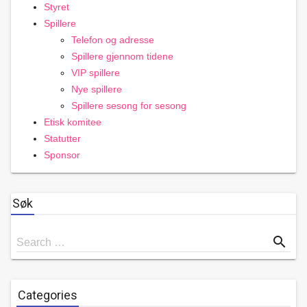
Styret
Spillere
Telefon og adresse
Spillere gjennom tidene
VIP spillere
Nye spillere
Spillere sesong for sesong
Etisk komitee
Statutter
Sponsor
Søk
Search
search
Search …
for
Categories