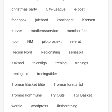
christmas party
City-League
e-post
facebook
julebord
kontingent
Kretsen
kurver
medlemsservice
member fee
nbbf
NM
pilotprosjekt
referat
Region Nord
Regionsting
seriespill
søknad
talentliga
trening
trenings
treningstid
treningstider
Tromsø Basket Elite
Tromsø Idrettsråd
Tromsø kommune
Try Outs
TSI Basket
wordle
wordpress
årsberetning