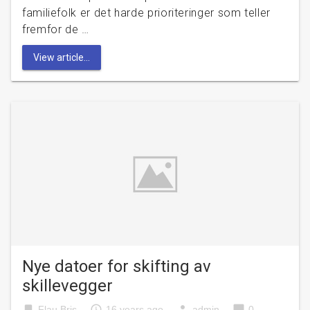
familiefolk er det harde prioriteringer som teller
fremfor de …
View article...
Nye datoer for skifting av
skillevegger
bookmark
access_time
person
chat_bubble
Flau Bris
16 years ago
admin
0