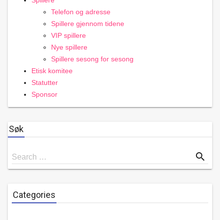
Spillere
Telefon og adresse
Spillere gjennom tidene
VIP spillere
Nye spillere
Spillere sesong for sesong
Etisk komitee
Statutter
Sponsor
Søk
Search
search
Search …
for
Categories