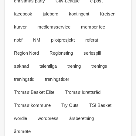
christmas party
City-League
e-post
facebook
julebord
kontingent
Kretsen
kurver
medlemsservice
member fee
nbbf
NM
pilotprosjekt
referat
Region Nord
Regionsting
seriespill
søknad
talentliga
trening
trenings
treningstid
treningstider
Tromsø Basket Elite
Tromsø Idrettsråd
Tromsø kommune
Try Outs
TSI Basket
wordle
wordpress
årsberetning
årsmøte