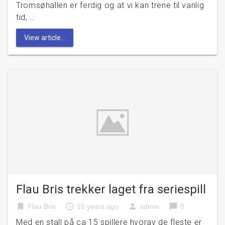
Tromsøhallen er ferdig og at vi kan trene til vanlig
tid, …
View article...
Flau Bris trekker laget fra seriespill
bookmark
access_time
person
chat_bubble
Flau Bris
16 years ago
admin
0
Med en stall på ca 15 spillere hvorav de fleste er