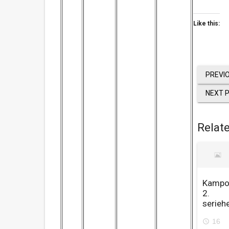
Like this:
PREVI
NEXT 
Relat
Kampo
2.
serieh
16
access_time