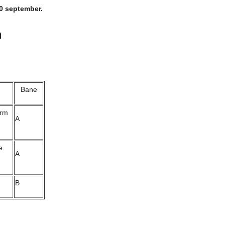
30 september.
n
g
Bane
orm
A
e
A
B