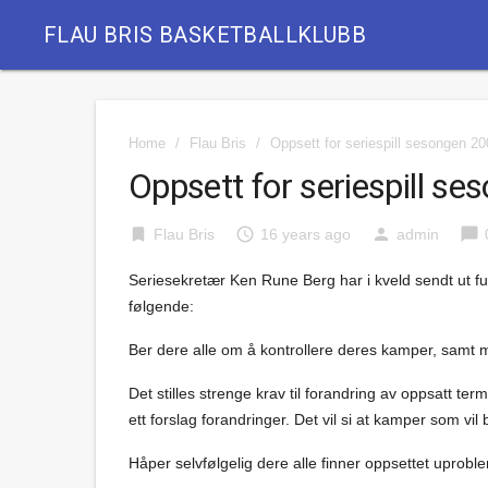
FLAU BRIS BASKETBALLKLUBB
Home
/
Flau Bris
/
Oppsett for seriespill sesongen 2
Oppsett for seriespill 
bookmark
access_time
person
chat_bubble
Flau Bris
16 years ago
admin
Seriesekretær Ken Rune Berg har i kveld sendt ut fu
følgende:
Ber dere alle om å kontrollere deres kamper, samt m
Det stilles strenge krav til forandring av oppsatt term
ett forslag forandringer. Det vil si at kamper som vil
Håper selvfølgelig dere alle finner oppsettet uprobl