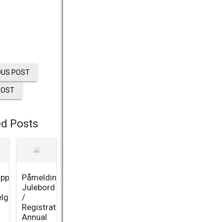
OUS POST
POST
ed Posts
ppsett
Påmelding
Julebord
elg
/
Registration
Annual