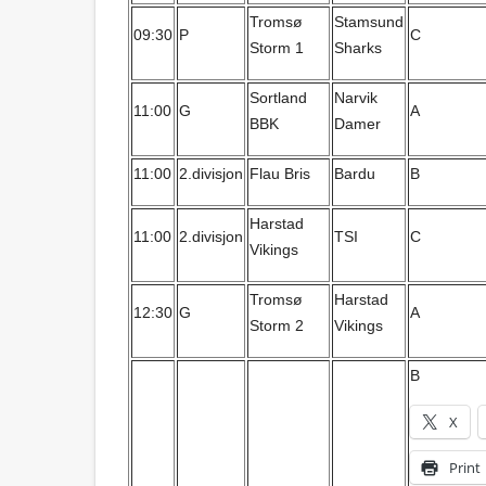
Tromsø
Stamsund
09:30
P
C
Storm 1
Sharks
Sortland
Narvik
11:00
G
A
BBK
Damer
11:00
2.divisjon
Flau Bris
Bardu
B
Harstad
11:00
2.divisjon
TSI
C
Vikings
Tromsø
Harstad
12:30
G
A
Storm 2
Vikings
B
X
Print