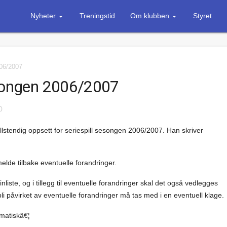
Nyheter
Treningstid
Om klubben
Styret
006/2007
sesongen 2006/2007
0
llstendig oppsett for seriespill sesongen 2006/2007. Han skriver
elde tilbake eventuelle forandringer.
inliste, og i tillegg til eventuelle forandringer skal det også vedlegges
 bli påvirket av eventuelle forandringer må tas med i en eventuell klage.
ematiskâ€¦