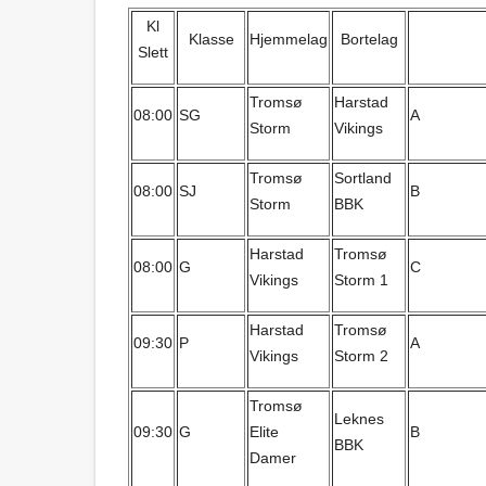
Kl
Klasse
Hjemmelag
Bortelag
Slett
Tromsø
Harstad
08:00
SG
A
Storm
Vikings
Tromsø
Sortland
08:00
SJ
B
Storm
BBK
Harstad
Tromsø
08:00
G
C
Vikings
Storm 1
Harstad
Tromsø
09:30
P
A
Vikings
Storm 2
Tromsø
Leknes
09:30
G
Elite
B
BBK
Damer