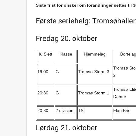
Siste frist for ønsker om forandringer settes til 
Første seriehelg: Tromsøhalle
Fredag 20. oktober
Kl Slett
Klasse
Hjemmelag
Bortela
Tromsø St
19:00
G
Tromsø Storm 3
2
Tromsø Elit
20:30
G
Tromsø Storm 1
Damer
20:30
2.divisjon
TSI
Flau Bris
Lørdag 21. oktober