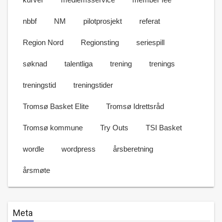
nbbf
NM
pilotprosjekt
referat
Region Nord
Regionsting
seriespill
søknad
talentliga
trening
trenings
treningstid
treningstider
Tromsø Basket Elite
Tromsø Idrettsråd
Tromsø kommune
Try Outs
TSI Basket
wordle
wordpress
årsberetning
årsmøte
Meta