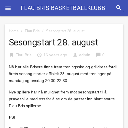
search
FLAU BRIS BASKETBALLKLUBB

Home
/
Flau Bris
/
Sesongstart 28. august
Sesongstart 28. august
bookmark
access_time
person
chat_bubble
Flau Bris
16 years ago
admin
0
Nå bør alle Brisere finne frem treningssko og grilldress fordi
årets sesong starter offisielt 28. august med treninger på
mandag og onsdag 20:30-22:30.
Nye spillere har nå mulighet frem mot sesongstart til å
prøvespille med oss for å se om de passer inn blant staute
Flau Bris spillerne.
PS!