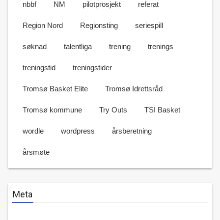
nbbf
NM
pilotprosjekt
referat
Region Nord
Regionsting
seriespill
søknad
talentliga
trening
trenings
treningstid
treningstider
Tromsø Basket Elite
Tromsø Idrettsråd
Tromsø kommune
Try Outs
TSI Basket
wordle
wordpress
årsberetning
årsmøte
Meta