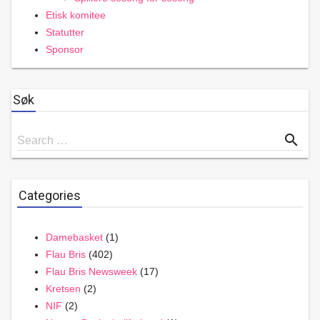
Etisk komitee
Statutter
Sponsor
Søk
Search
search
Search …
for
Categories
Damebasket
(1)
Flau Bris
(402)
Flau Bris Newsweek
(17)
Kretsen
(2)
NIF
(2)