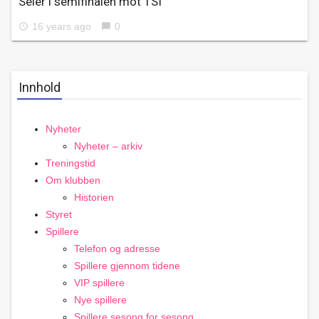
Seier i semifinalen mot TSI
16 years ago
0
access_time
chat_bubble
Innhold
Nyheter
Nyheter – arkiv
Treningstid
Om klubben
Historien
Styret
Spillere
Telefon og adresse
Spillere gjennom tidene
VIP spillere
Nye spillere
Spillere sesong for sesong