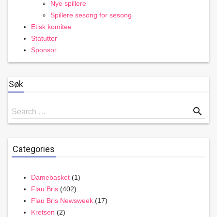
Nye spillere
Spillere sesong for sesong
Etisk komitee
Statutter
Sponsor
Søk
Search
search
Search …
for
Categories
Damebasket
(1)
Flau Bris
(402)
Flau Bris Newsweek
(17)
Kretsen
(2)