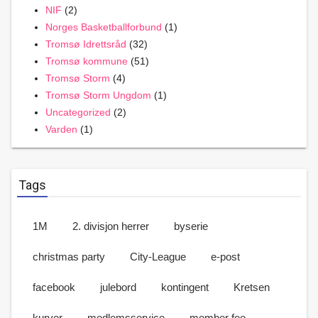
NIF
(2)
Norges Basketballforbund
(1)
Tromsø Idrettsråd
(32)
Tromsø kommune
(51)
Tromsø Storm
(4)
Tromsø Storm Ungdom
(1)
Uncategorized
(2)
Varden
(1)
Tags
1M
2. divisjon herrer
byserie
christmas party
City-League
e-post
facebook
julebord
kontingent
Kretsen
kurver
medlemsservice
member fee