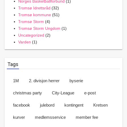
Norges Basketballforbund
(1)
Tromsø Idrettsråd
(32)
Tromsø kommune
(51)
Tromsø Storm
(4)
Tromsø Storm Ungdom
(1)
Uncategorized
(2)
Varden
(1)
Tags
1M
2. divisjon herrer
byserie
christmas party
City-League
e-post
facebook
julebord
kontingent
Kretsen
kurver
medlemsservice
member fee