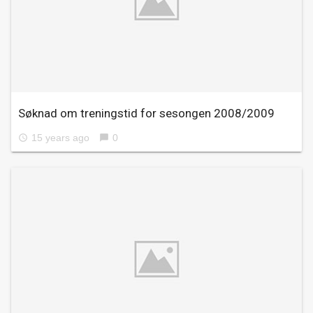
Søknad om treningstid for sesongen 2008/2009
15 years ago
0
access_time
chat_bubble