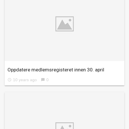
Oppdatere medlemsregisteret innen 30. april
10 years ago
0
access_time
chat_bubble