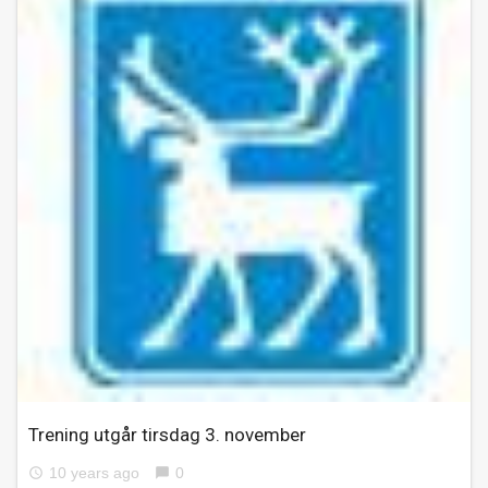
Trening utgår tirsdag 3. november
10 years ago
0
access_time
chat_bubble