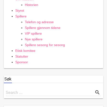
Historien
Styret
Spillere
Telefon og adresse
Spillere gjennom tidene
VIP spillere
Nye spillere
Spillere sesong for sesong
Etisk komitee
Statutter
Sponsor
Søk
Search
search
Search …
for