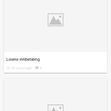
Lisens innbetaling
16 years ago
0
access_time
chat_bubble