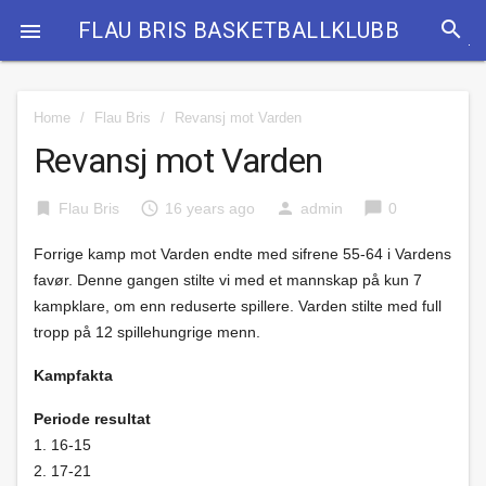
search
FLAU BRIS BASKETBALLKLUBB

Home
/
Flau Bris
/
Revansj mot Varden
Revansj mot Varden
bookmark
access_time
person
chat_bubble
Flau Bris
16 years ago
admin
0
Forrige kamp mot Varden endte med sifrene 55-64 i Vardens
favør. Denne gangen stilte vi med et mannskap på kun 7
kampklare, om enn reduserte spillere. Varden stilte med full
tropp på 12 spillehungrige menn.
Kampfakta
Periode resultat
1. 16-15
2. 17-21