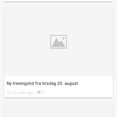
Ny treningstid fra tirsdag 20. august
12 years ago
0
access_time
chat_bubble