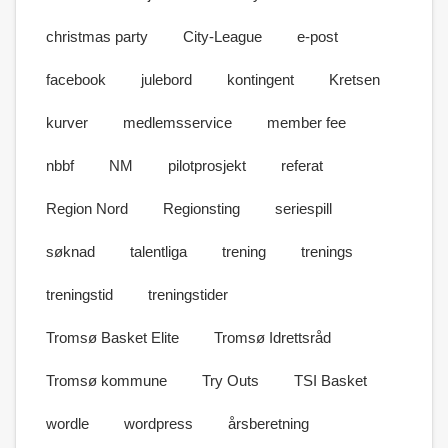
christmas party
City-League
e-post
facebook
julebord
kontingent
Kretsen
kurver
medlemsservice
member fee
nbbf
NM
pilotprosjekt
referat
Region Nord
Regionsting
seriespill
søknad
talentliga
trening
trenings
treningstid
treningstider
Tromsø Basket Elite
Tromsø Idrettsråd
Tromsø kommune
Try Outs
TSI Basket
wordle
wordpress
årsberetning