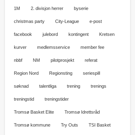
1M
2. divisjon herrer
byserie
christmas party
City-League
e-post
facebook
julebord
kontingent
Kretsen
kurver
medlemsservice
member fee
nbbf
NM
pilotprosjekt
referat
Region Nord
Regionsting
seriespill
søknad
talentliga
trening
trenings
treningstid
treningstider
Tromsø Basket Elite
Tromsø Idrettsråd
Tromsø kommune
Try Outs
TSI Basket