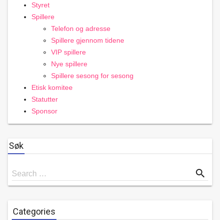
Styret
Spillere
Telefon og adresse
Spillere gjennom tidene
VIP spillere
Nye spillere
Spillere sesong for sesong
Etisk komitee
Statutter
Sponsor
Søk
Search
search
Search …
for
Categories