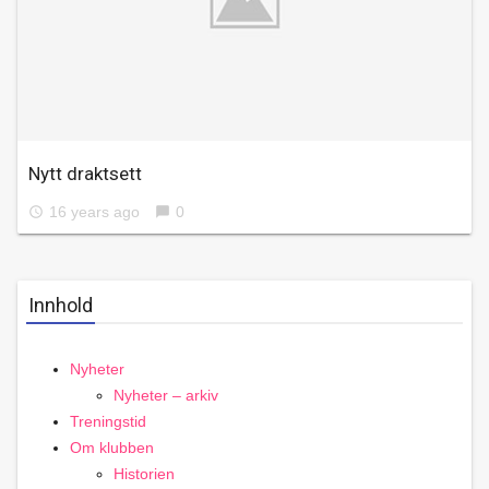
Nytt draktsett
16 years ago
0
access_time
chat_bubble
Innhold
Nyheter
Nyheter – arkiv
Treningstid
Om klubben
Historien