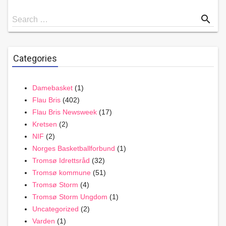
Search
search
Search …
for
Categories
Damebasket
(1)
Flau Bris
(402)
Flau Bris Newsweek
(17)
Kretsen
(2)
NIF
(2)
Norges Basketballforbund
(1)
Tromsø Idrettsråd
(32)
Tromsø kommune
(51)
Tromsø Storm
(4)
Tromsø Storm Ungdom
(1)
Uncategorized
(2)
Varden
(1)