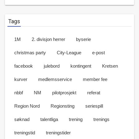
Tags
1M
2. divisjon herrer
byserie
christmas party
City-League
e-post
facebook
julebord
kontingent
Kretsen
kurver
medlemsservice
member fee
nbbf
NM
pilotprosjekt
referat
Region Nord
Regionsting
seriespill
søknad
talentliga
trening
trenings
treningstid
treningstider