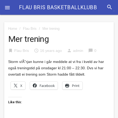
search
FLAU BRIS BASKETBALLKLUBB

Home
/
Flau Bris
/
Mer trening
Mer trening
bookmark
access_time
person
chat_bubble
Flau Bris
16 years ago
admin
0
Storm v/Ã˜rjan kunne i går meddele at vi fra i kveld av har
også treningstid på onsdager kl 21:00 – 22:30. Dvs vi har
overtatt ei trening som Storm hadde fått tildelt.
X
Facebook
Print
Like this: