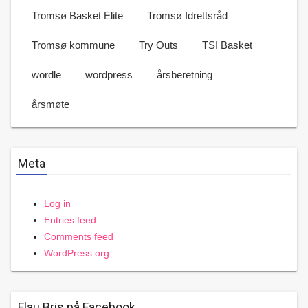
Tromsø Basket Elite
Tromsø Idrettsråd
Tromsø kommune
Try Outs
TSI Basket
wordle
wordpress
årsberetning
årsmøte
Meta
Log in
Entries feed
Comments feed
WordPress.org
Flau Bris på Facebook