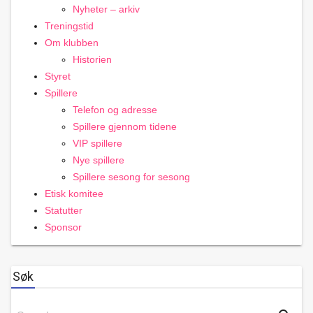
Nyheter – arkiv
Treningstid
Om klubben
Historien
Styret
Spillere
Telefon og adresse
Spillere gjennom tidene
VIP spillere
Nye spillere
Spillere sesong for sesong
Etisk komitee
Statutter
Sponsor
Søk
Search