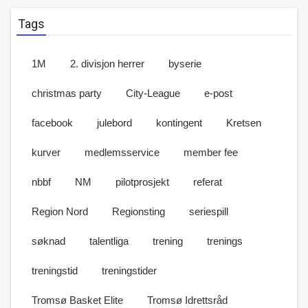
Tags
1M
2. divisjon herrer
byserie
christmas party
City-League
e-post
facebook
julebord
kontingent
Kretsen
kurver
medlemsservice
member fee
nbbf
NM
pilotprosjekt
referat
Region Nord
Regionsting
seriespill
søknad
talentliga
trening
trenings
treningstid
treningstider
Tromsø Basket Elite
Tromsø Idrettsråd