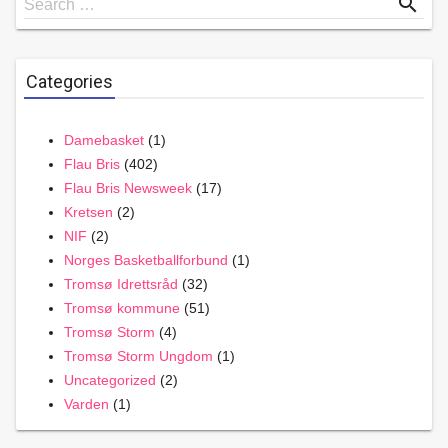
search
Search …
for
Categories
Damebasket
(1)
Flau Bris
(402)
Flau Bris Newsweek
(17)
Kretsen
(2)
NIF
(2)
Norges Basketballforbund
(1)
Tromsø Idrettsråd
(32)
Tromsø kommune
(51)
Tromsø Storm
(4)
Tromsø Storm Ungdom
(1)
Uncategorized
(2)
Varden
(1)