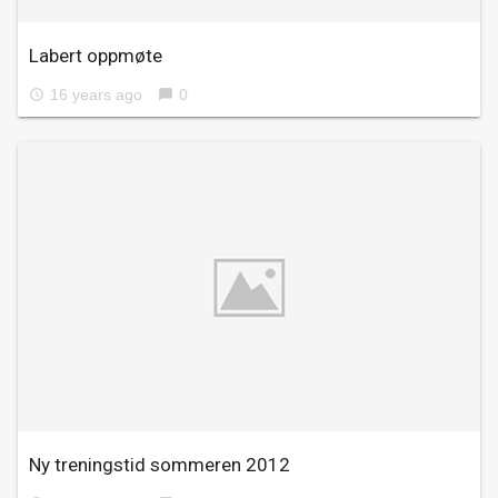
Labert oppmøte
16 years ago
0
access_time
chat_bubble
Ny treningstid sommeren 2012