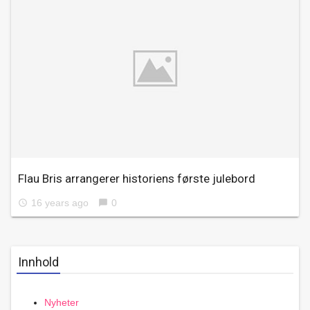
Flau Bris arrangerer historiens første julebord
16 years ago
0
access_time
chat_bubble
Innhold
Nyheter