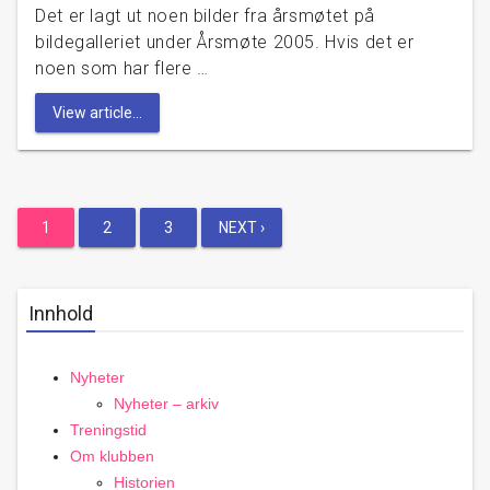
Det er lagt ut noen bilder fra årsmøtet på
bildegalleriet under Årsmøte 2005. Hvis det er
noen som har flere …
View article...
Posts
1
2
3
NEXT ›
pagination
Innhold
Nyheter
Nyheter – arkiv
Treningstid
Om klubben
Historien