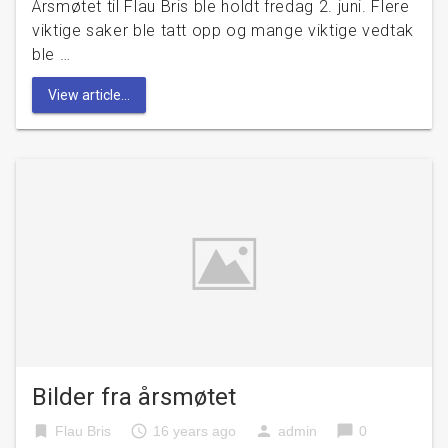
Årsmøtet til Flau Bris ble holdt fredag 2. juni. Flere
viktige saker ble tatt opp og mange viktige vedtak
ble …
View article...
Bilder fra årsmøtet
bookmark
access_time
person
chat_bubble
Flau Bris
16 years ago
admin
0