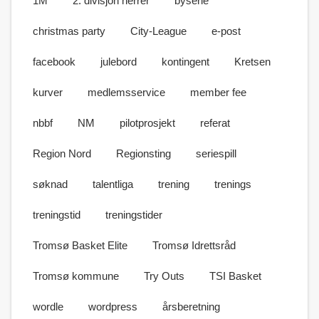
1M
2. divisjon herrer
byserie
christmas party
City-League
e-post
facebook
julebord
kontingent
Kretsen
kurver
medlemsservice
member fee
nbbf
NM
pilotprosjekt
referat
Region Nord
Regionsting
seriespill
søknad
talentliga
trening
trenings
treningstid
treningstider
Tromsø Basket Elite
Tromsø Idrettsråd
Tromsø kommune
Try Outs
TSI Basket
wordle
wordpress
årsberetning