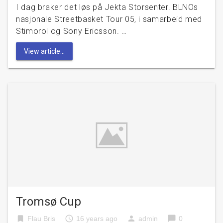
I dag braker det løs på Jekta Storsenter. BLNOs
nasjonale Streetbasket Tour 05, i samarbeid med
Stimorol og Sony Ericsson. …
View article...
Tromsø Cup
bookmark
access_time
person
chat_bubble
Flau Bris
16 years ago
admin
0