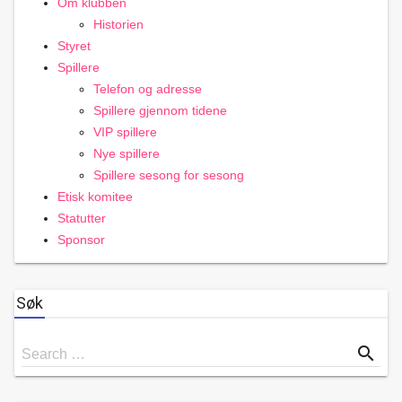
Om klubben
Historien
Styret
Spillere
Telefon og adresse
Spillere gjennom tidene
VIP spillere
Nye spillere
Spillere sesong for sesong
Etisk komitee
Statutter
Sponsor
Søk
Search
search
Search …
for