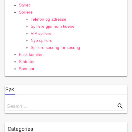
Styret
Spillere
Telefon og adresse
Spillere gjennom tidene
VIP spillere
Nye spillere
Spillere sesong for sesong
Etisk komitee
Statutter
Sponsor
Søk
Search
search
Search …
for
Categories