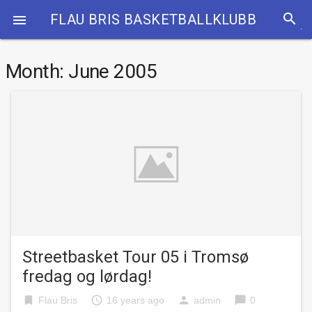
search
FLAU BRIS BASKETBALLKLUBB

Month:
June 2005
Streetbasket Tour 05 i Tromsø
fredag og lørdag!
bookmark
access_time
person
chat_bubble
Flau Bris
16 years ago
admin
0