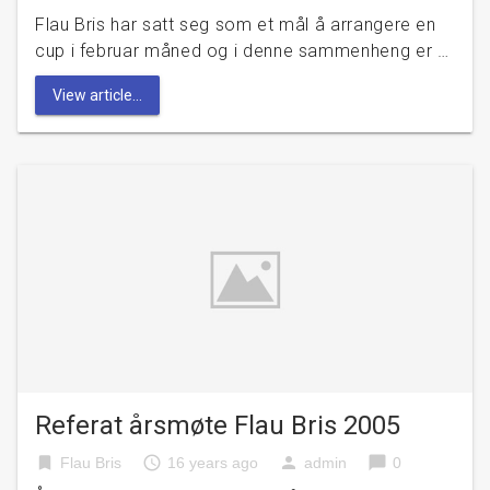
Flau Bris har satt seg som et mål å arrangere en
cup i februar måned og i denne sammenheng er …
View article...
Referat årsmøte Flau Bris 2005
bookmark
access_time
person
chat_bubble
Flau Bris
16 years ago
admin
0