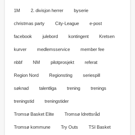
1M
2. divisjon herrer
byserie
christmas party
City-League
e-post
facebook
julebord
kontingent
Kretsen
kurver
medlemsservice
member fee
nbbf
NM
pilotprosjekt
referat
Region Nord
Regionsting
seriespill
søknad
talentliga
trening
trenings
treningstid
treningstider
Tromsø Basket Elite
Tromsø Idrettsråd
Tromsø kommune
Try Outs
TSI Basket