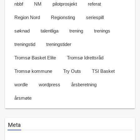
nbbf
NM
pilotprosjekt
referat
Region Nord
Regionsting
seriespill
søknad
talentliga
trening
trenings
treningstid
treningstider
Tromsø Basket Elite
Tromsø Idrettsråd
Tromsø kommune
Try Outs
TSI Basket
wordle
wordpress
årsberetning
årsmøte
Meta