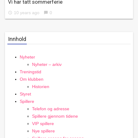
Vi har tatt sommerferie
10 years ago
0
access_time
chat_bubble
Innhold
Nyheter
Nyheter – arkiv
Treningstid
Om klubben
Historien
Styret
Spillere
Telefon og adresse
Spillere gjennom tidene
VIP spillere
Nye spillere