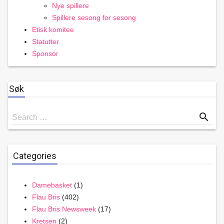
Nye spillere
Spillere sesong for sesong
Etisk komitee
Statutter
Sponsor
Søk
Search
search
Search …
for
Categories
Damebasket
(1)
Flau Bris
(402)
Flau Bris Newsweek
(17)
Kretsen
(2)