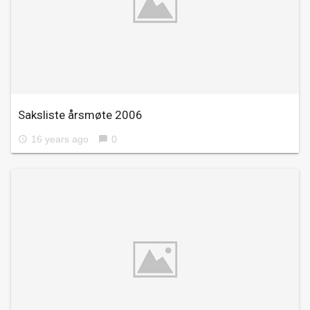
Saksliste årsmøte 2006
16 years ago
0
access_time
chat_bubble