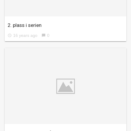
2. plass i serien
16 years ago
0
access_time
chat_bubble