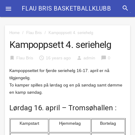
search
FLAU BRIS BASKETBALLKLUBB

Home
/
Flau Bris
/
Kampoppsett 4. seriehelg
Kampoppsett 4. seriehelg
bookmark
access_time
person
chat_bubble
Flau Bris
16 years ago
admin
0
Kampoppsettet for fjerde seriehelg 16-17. april er nå
tilgjengelig.
To kamper spilles på lørdag og en på søndag samt dømme
en kamp søndag.
Lørdag 16. april – Tromsøhallen :
Kampstart
Hjemmelag
Bortelag