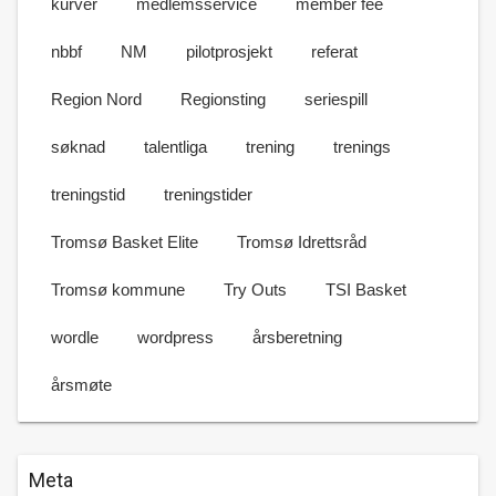
kurver
medlemsservice
member fee
nbbf
NM
pilotprosjekt
referat
Region Nord
Regionsting
seriespill
søknad
talentliga
trening
trenings
treningstid
treningstider
Tromsø Basket Elite
Tromsø Idrettsråd
Tromsø kommune
Try Outs
TSI Basket
wordle
wordpress
årsberetning
årsmøte
Meta