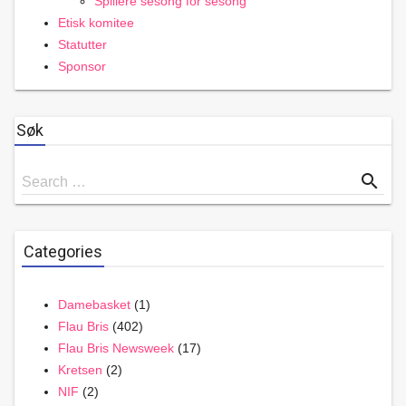
Spillere sesong for sesong
Etisk komitee
Statutter
Sponsor
Søk
Search
search
Search …
for
Categories
Damebasket
(1)
Flau Bris
(402)
Flau Bris Newsweek
(17)
Kretsen
(2)
NIF
(2)