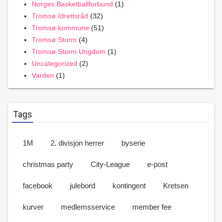
Norges Basketballforbund
(1)
Tromsø Idrettsråd
(32)
Tromsø kommune
(51)
Tromsø Storm
(4)
Tromsø Storm Ungdom
(1)
Uncategorized
(2)
Varden
(1)
Tags
1M
2. divisjon herrer
byserie
christmas party
City-League
e-post
facebook
julebord
kontingent
Kretsen
kurver
medlemsservice
member fee