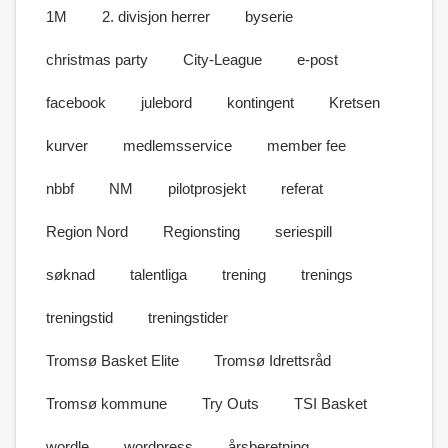
1M
2. divisjon herrer
byserie
christmas party
City-League
e-post
facebook
julebord
kontingent
Kretsen
kurver
medlemsservice
member fee
nbbf
NM
pilotprosjekt
referat
Region Nord
Regionsting
seriespill
søknad
talentliga
trening
trenings
treningstid
treningstider
Tromsø Basket Elite
Tromsø Idrettsråd
Tromsø kommune
Try Outs
TSI Basket
wordle
wordpress
årsberetning