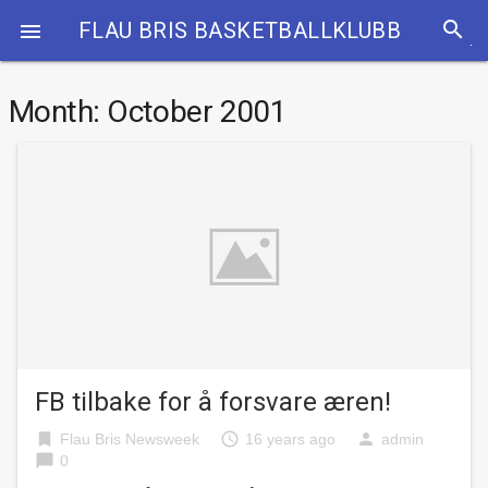
search
FLAU BRIS BASKETBALLKLUBB

Month:
October 2001
FB tilbake for å forsvare æren!
bookmark
access_time
person
Flau Bris Newsweek
16 years ago
admin
chat_bubble
0