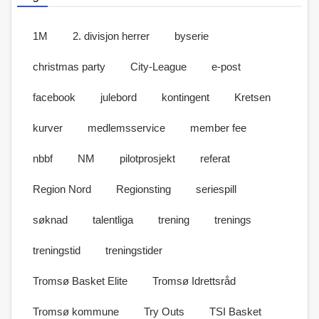
1M
2. divisjon herrer
byserie
christmas party
City-League
e-post
facebook
julebord
kontingent
Kretsen
kurver
medlemsservice
member fee
nbbf
NM
pilotprosjekt
referat
Region Nord
Regionsting
seriespill
søknad
talentliga
trening
trenings
treningstid
treningstider
Tromsø Basket Elite
Tromsø Idrettsråd
Tromsø kommune
Try Outs
TSI Basket