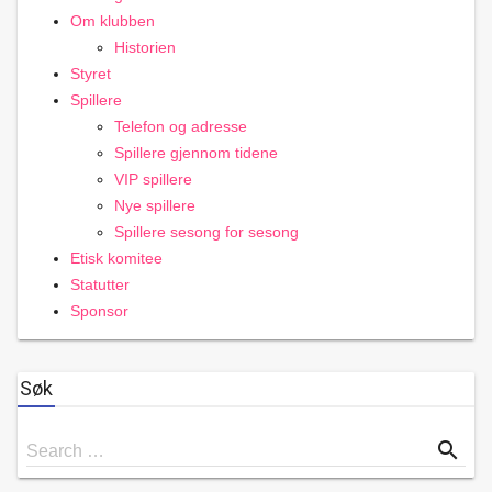
Om klubben
Historien
Styret
Spillere
Telefon og adresse
Spillere gjennom tidene
VIP spillere
Nye spillere
Spillere sesong for sesong
Etisk komitee
Statutter
Sponsor
Søk
Search
search
Search …
for