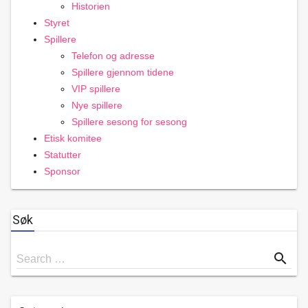
Historien
Styret
Spillere
Telefon og adresse
Spillere gjennom tidene
VIP spillere
Nye spillere
Spillere sesong for sesong
Etisk komitee
Statutter
Sponsor
Søk
Search
search
Search …
for