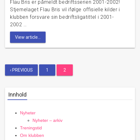
Flau Bris er påmeldt bedriftsserien 2001-2002!
Stjernelaget Flau Bris vil ifølge offisielle kilder i
klubben forsvare sin bedriftsligatittel i 2001-
2002 …
View article...
Posts
‹ PREVIOUS
1
2
pagination
Innhold
Nyheter
Nyheter – arkiv
Treningstid
Om klubben