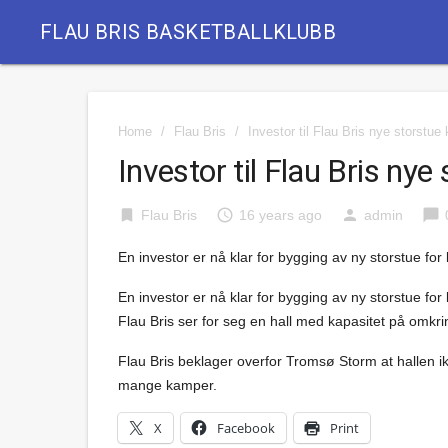
FLAU BRIS BASKETBALLKLUBB
Home
/
Flau Bris
/
Investor til Flau Bris nye storstue 
Investor til Flau Bris nye 
bookmark
access_time
person
chat_bubble
Flau Bris
16 years ago
admin
En investor er nå klar for bygging av ny storstue for
En investor er nå klar for bygging av ny storstue for
Flau Bris ser for seg en hall med kapasitet på omkri
Flau Bris beklager overfor Tromsø Storm at hallen i
mange kamper.
X
Facebook
Print