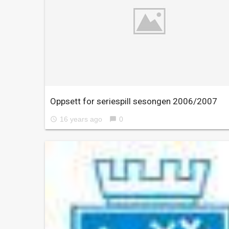
Oppsett for seriespill sesongen 2006/2007
16 years ago
0
access_time
chat_bubble