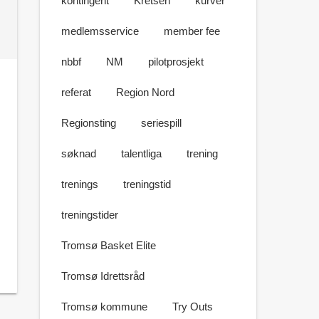
kontingent
Kretsen
kurver
medlemsservice
member fee
nbbf
NM
pilotprosjekt
referat
Region Nord
Regionsting
seriespill
søknad
talentliga
trening
trenings
treningstid
treningstider
Tromsø Basket Elite
Tromsø Idrettsråd
Tromsø kommune
Try Outs