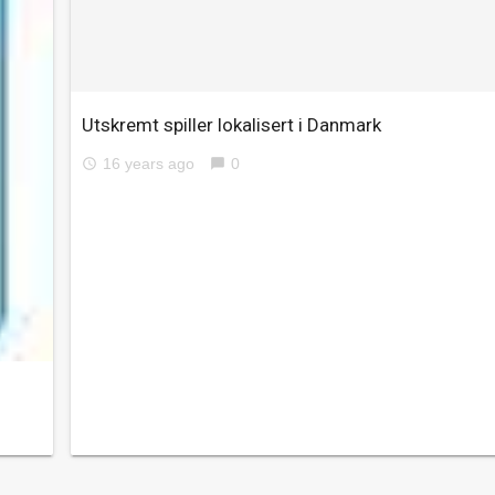
Utskremt spiller lokalisert i Danmark
16 years ago
0
access_time
chat_bubble