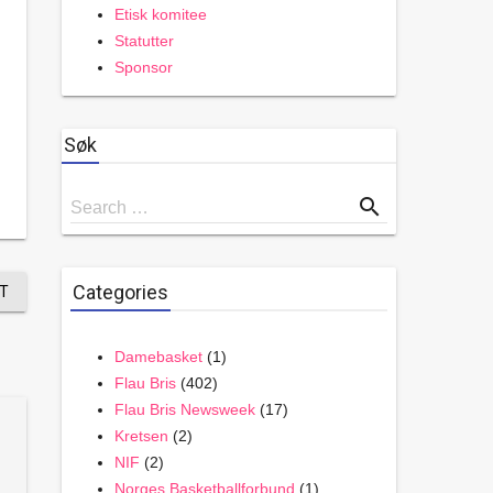
Etisk komitee
Statutter
Sponsor
Søk
Search
search
Search …
for
Categories
T
Damebasket
(1)
Flau Bris
(402)
Flau Bris Newsweek
(17)
Kretsen
(2)
NIF
(2)
Norges Basketballforbund
(1)