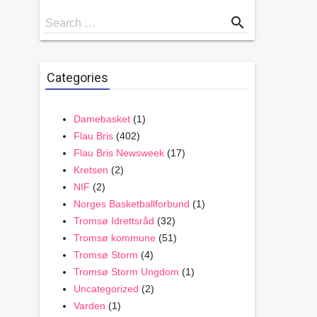
Search
search
Search …
for
Categories
Damebasket
(1)
Flau Bris
(402)
Flau Bris Newsweek
(17)
Kretsen
(2)
NIF
(2)
Norges Basketballforbund
(1)
Tromsø Idrettsråd
(32)
Tromsø kommune
(51)
Tromsø Storm
(4)
Tromsø Storm Ungdom
(1)
Uncategorized
(2)
Varden
(1)