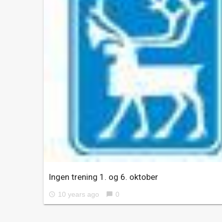
Ingen trening 1. og 6. oktober
10 years ago
0
access_time
chat_bubble