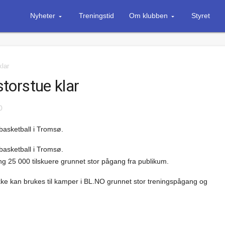
Nyheter
Treningstid
Om klubben
Styret
klar
storstue klar
0
 basketball i Tromsø.
 basketball i Tromsø.
ng 25 000 tilskuere grunnet stor pågang fra publikum.
kke kan brukes til kamper i BL.NO grunnet stor treningspågang og