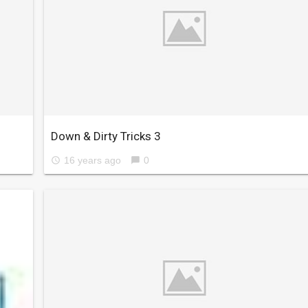
Down & Dirty Tricks 3
16 years ago
0
access_time
chat_bubble