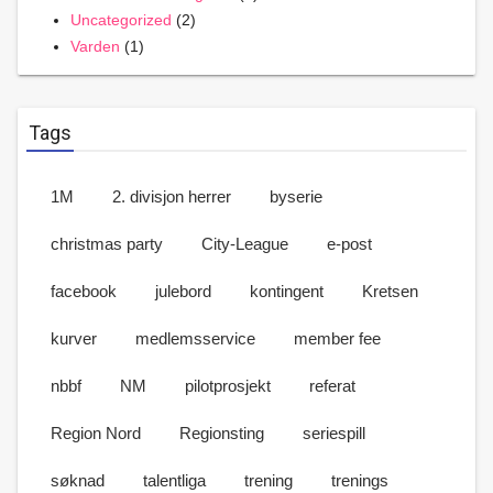
Uncategorized
(2)
Varden
(1)
Tags
1M
2. divisjon herrer
byserie
christmas party
City-League
e-post
facebook
julebord
kontingent
Kretsen
kurver
medlemsservice
member fee
nbbf
NM
pilotprosjekt
referat
Region Nord
Regionsting
seriespill
søknad
talentliga
trening
trenings