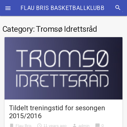
search
FLAU BRIS BASKETBALLKLUBB

Category:
Tromsø Idrettsråd
Tildelt treningstid for sesongen
2015/2016
bookmark
access_time
person
chat_bubble
Flau Bris
11 years ago
admin
0