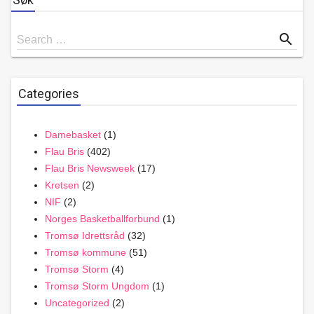
Search
search
Search …
for
Categories
Damebasket
(1)
Flau Bris
(402)
Flau Bris Newsweek
(17)
Kretsen
(2)
NIF
(2)
Norges Basketballforbund
(1)
Tromsø Idrettsråd
(32)
Tromsø kommune
(51)
Tromsø Storm
(4)
Tromsø Storm Ungdom
(1)
Uncategorized
(2)