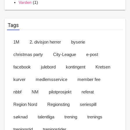
Varden
(1)
Tags
1M
2. divisjon herrer
byserie
christmas party
City-League
e-post
facebook
julebord
kontingent
Kretsen
kurver
medlemsservice
member fee
nbbf
NM
pilotprosjekt
referat
Region Nord
Regionsting
seriespill
søknad
talentliga
trening
trenings
treningstid
treningstider