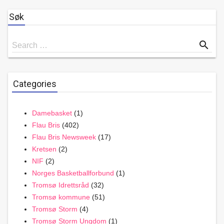
Søk
Search
search
Search …
for
Categories
Damebasket
(1)
Flau Bris
(402)
Flau Bris Newsweek
(17)
Kretsen
(2)
NIF
(2)
Norges Basketballforbund
(1)
Tromsø Idrettsråd
(32)
Tromsø kommune
(51)
Tromsø Storm
(4)
Tromsø Storm Ungdom
(1)