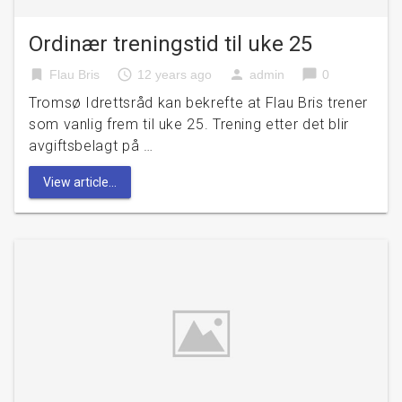
Ordinær treningstid til uke 25
bookmark
access_time
person
chat_bubble
Flau Bris
12 years ago
admin
0
Tromsø Idrettsråd kan bekrefte at Flau Bris trener
som vanlig frem til uke 25. Trening etter det blir
avgiftsbelagt på …
View article...