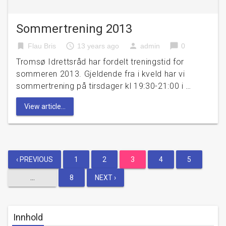
Sommertrening 2013
bookmark
access_time
person
chat_bubble
Flau Bris
13 years ago
admin
0
Tromsø Idrettsråd har fordelt treningstid for
sommeren 2013. Gjeldende fra i kveld har vi
sommertrening på tirsdager kl 19:30-21:00 i …
View article...
Posts
‹ PREVIOUS
1
2
3
4
5
…
8
NEXT ›
pagination
Innhold