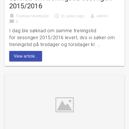
2015/2016
bookmark
access_time
person
Tromsø Idrettsråd
11 years ago
admin
chat_bubble
0
I dag ble søknad om samme treningstid
for sesongen 2015/2016 levert, dvs vi søker om
treningstid på tirsdager og torsdager kl. …
View article...