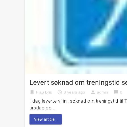
Levert søknad om treningstid 
bookmark
access_time
person
chat_bubble
Flau Bris
9 years ago
admin
0
I dag leverte vi inn søknad om treningstid t
tirsdag og …
View article...