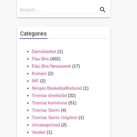
Search
search
Search …
for
Categories
Damebasket
(1)
Flau Bris
(402)
Flau Bris Newsweek
(17)
Kretsen
(2)
NIF
(2)
Norges Basketballforbund
(1)
Tromsø Idrettsråd
(32)
Tromsø kommune
(51)
Tromsø Storm
(4)
Tromsø Storm Ungdom
(1)
Uncategorized
(2)
Varden
(1)