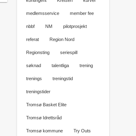
kontingent
Kretsen
kurver
medlemsservice
member fee
nbbf
NM
pilotprosjekt
referat
Region Nord
Regionsting
seriespill
søknad
talentliga
trening
trenings
treningstid
treningstider
Tromsø Basket Elite
Tromsø Idrettsråd
Tromsø kommune
Try Outs