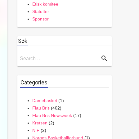
Etisk komitee
Statutter
Sponsor
Søk
Search
search
Search …
for
Categories
Damebasket
(1)
Flau Bris
(402)
Flau Bris Newsweek
(17)
Kretsen
(2)
NIF
(2)
Norges Basketballforbund
(1)