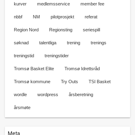
kurver
medlemsservice
member fee
nbbf
NM
pilotprosjekt
referat
Region Nord
Regionsting
seriespill
søknad
talentliga
trening
trenings
treningstid
treningstider
Tromsø Basket Elite
Tromsø Idrettsråd
Tromsø kommune
Try Outs
TSI Basket
wordle
wordpress
årsberetning
årsmøte
Meta