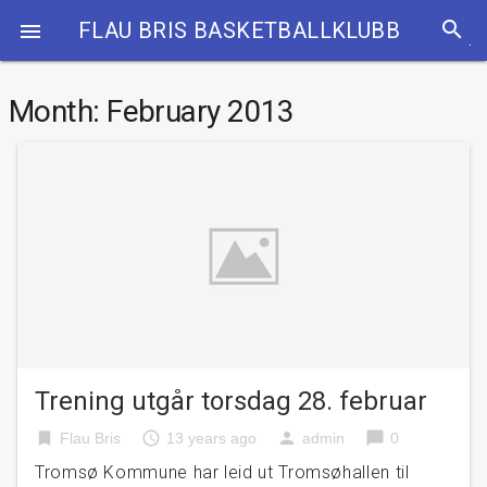
search
FLAU BRIS BASKETBALLKLUBB

Month:
February 2013
Trening utgår torsdag 28. februar
bookmark
access_time
person
chat_bubble
Flau Bris
13 years ago
admin
0
Tromsø Kommune har leid ut Tromsøhallen til