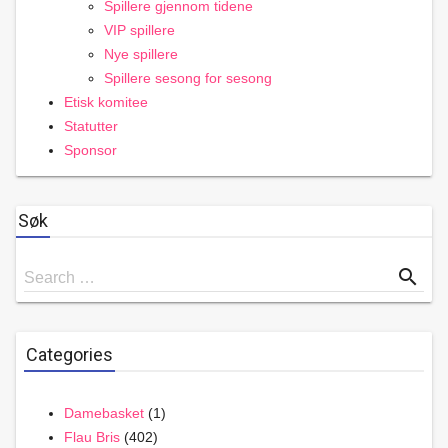
Spillere gjennom tidene
VIP spillere
Nye spillere
Spillere sesong for sesong
Etisk komitee
Statutter
Sponsor
Søk
Search
search
Search …
for
Categories
Damebasket
(1)
Flau Bris
(402)