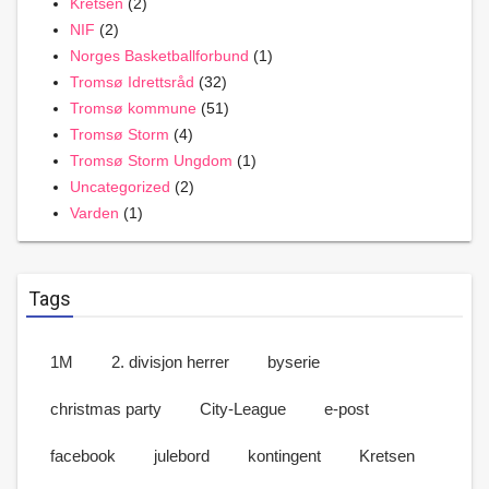
Kretsen
(2)
NIF
(2)
Norges Basketballforbund
(1)
Tromsø Idrettsråd
(32)
Tromsø kommune
(51)
Tromsø Storm
(4)
Tromsø Storm Ungdom
(1)
Uncategorized
(2)
Varden
(1)
Tags
1M
2. divisjon herrer
byserie
christmas party
City-League
e-post
facebook
julebord
kontingent
Kretsen