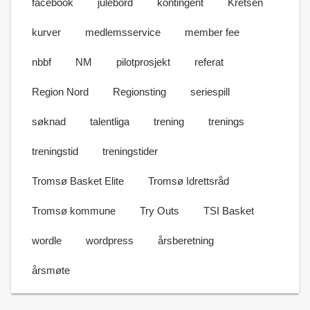
facebook
julebord
kontingent
Kretsen
kurver
medlemsservice
member fee
nbbf
NM
pilotprosjekt
referat
Region Nord
Regionsting
seriespill
søknad
talentliga
trening
trenings
treningstid
treningstider
Tromsø Basket Elite
Tromsø Idrettsråd
Tromsø kommune
Try Outs
TSI Basket
wordle
wordpress
årsberetning
årsmøte