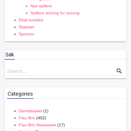
Nye spillere
Spillere sesong for sesong
Etisk komitee
Statutter
Sponsor
Søk
Search
search
Search …
for
Categories
Damebasket
(1)
Flau Bris
(402)
Flau Bris Newsweek
(17)