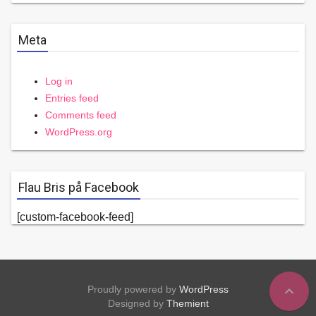
Meta
Log in
Entries feed
Comments feed
WordPress.org
Flau Bris på Facebook
[custom-facebook-feed]
expand_less
Proudly powered by
WordPress
Designed by
Themient