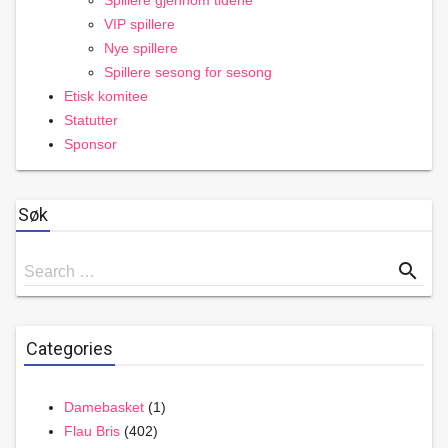
Spillere gjennom tidene
VIP spillere
Nye spillere
Spillere sesong for sesong
Etisk komitee
Statutter
Sponsor
Søk
Search
search
Search …
for
Categories
Damebasket
(1)
Flau Bris
(402)