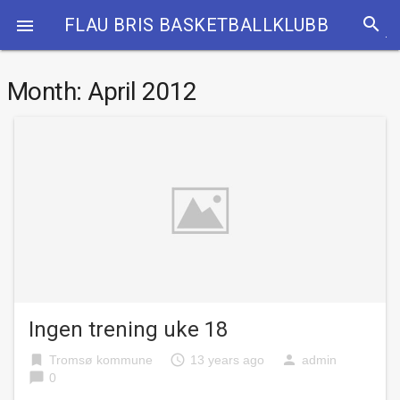
search
FLAU BRIS BASKETBALLKLUBB

Month:
April 2012
Ingen trening uke 18
bookmark
access_time
person
Tromsø kommune
13 years ago
admin
chat_bubble
0