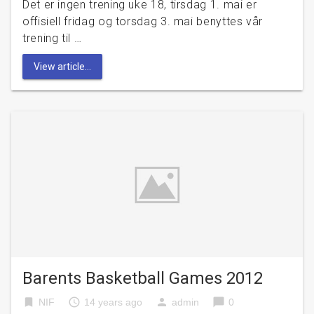
Det er ingen trening uke 18, tirsdag 1. mai er
offisiell fridag og torsdag 3. mai benyttes vår
trening til …
View article...
Barents Basketball Games 2012
bookmark
access_time
person
chat_bubble
NIF
14 years ago
admin
0