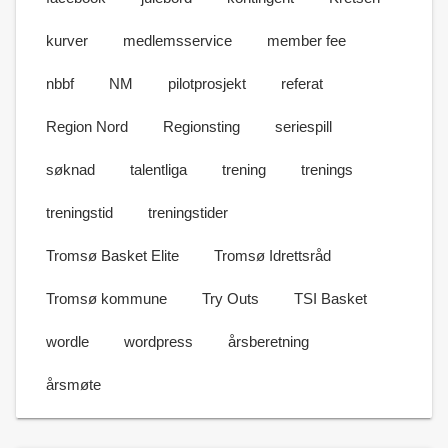
kurver
medlemsservice
member fee
nbbf
NM
pilotprosjekt
referat
Region Nord
Regionsting
seriespill
søknad
talentliga
trening
trenings
treningstid
treningstider
Tromsø Basket Elite
Tromsø Idrettsråd
Tromsø kommune
Try Outs
TSI Basket
wordle
wordpress
årsberetning
årsmøte