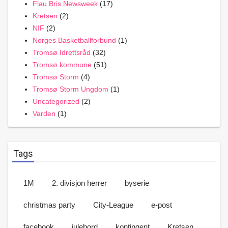
Flau Bris Newsweek
(17)
Kretsen
(2)
NIF
(2)
Norges Basketballforbund
(1)
Tromsø Idrettsråd
(32)
Tromsø kommune
(51)
Tromsø Storm
(4)
Tromsø Storm Ungdom
(1)
Uncategorized
(2)
Varden
(1)
Tags
1M
2. divisjon herrer
byserie
christmas party
City-League
e-post
facebook
julebord
kontingent
Kretsen