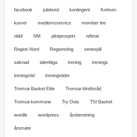
facebook
julebord
kontingent
Kretsen
kurver
medlemsservice
member fee
nbbf
NM
pilotprosjekt
referat
Region Nord
Regionsting
seriespill
søknad
talentliga
trening
trenings
treningstid
treningstider
Tromsø Basket Elite
Tromsø Idrettsråd
Tromsø kommune
Try Outs
TSI Basket
wordle
wordpress
årsberetning
årsmøte