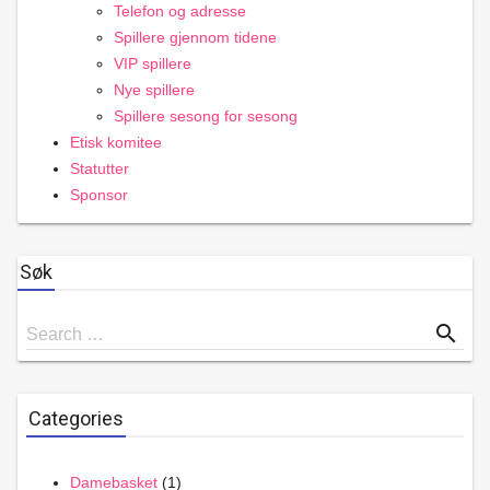
Telefon og adresse
Spillere gjennom tidene
VIP spillere
Nye spillere
Spillere sesong for sesong
Etisk komitee
Statutter
Sponsor
Søk
Search
search
Search …
for
Categories
Damebasket
(1)