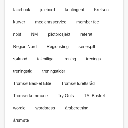
facebook
julebord
kontingent
Kretsen
kurver
medlemsservice
member fee
nbbf
NM
pilotprosjekt
referat
Region Nord
Regionsting
seriespill
søknad
talentliga
trening
trenings
treningstid
treningstider
Tromsø Basket Elite
Tromsø Idrettsråd
Tromsø kommune
Try Outs
TSI Basket
wordle
wordpress
årsberetning
årsmøte