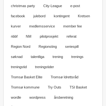
christmas party
City-League
e-post
facebook
julebord
kontingent
Kretsen
kurver
medlemsservice
member fee
nbbf
NM
pilotprosjekt
referat
Region Nord
Regionsting
seriespill
søknad
talentliga
trening
trenings
treningstid
treningstider
Tromsø Basket Elite
Tromsø Idrettsråd
Tromsø kommune
Try Outs
TSI Basket
wordle
wordpress
årsberetning