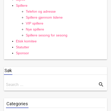
Spillere
Telefon og adresse
Spillere gjennom tidene
VIP spillere
Nye spillere
Spillere sesong for sesong
Etisk komitee
Statutter
Sponsor
Søk
Search
search
Search …
for
Categories