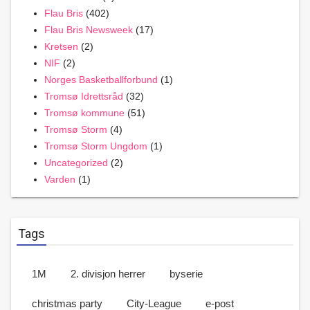
Flau Bris
(402)
Flau Bris Newsweek
(17)
Kretsen
(2)
NIF
(2)
Norges Basketballforbund
(1)
Tromsø Idrettsråd
(32)
Tromsø kommune
(51)
Tromsø Storm
(4)
Tromsø Storm Ungdom
(1)
Uncategorized
(2)
Varden
(1)
Tags
1M
2. divisjon herrer
byserie
christmas party
City-League
e-post