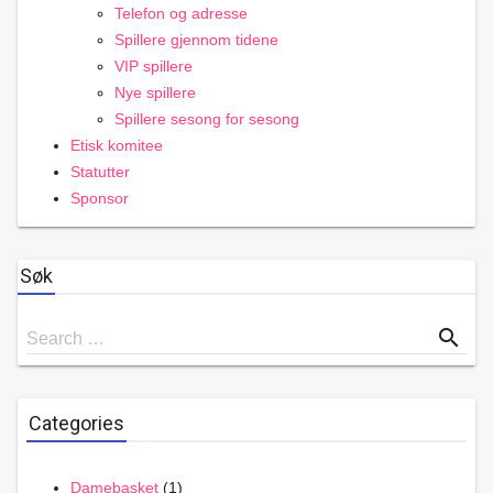
Telefon og adresse
Spillere gjennom tidene
VIP spillere
Nye spillere
Spillere sesong for sesong
Etisk komitee
Statutter
Sponsor
Søk
Search
search
Search …
for
Categories
Damebasket
(1)