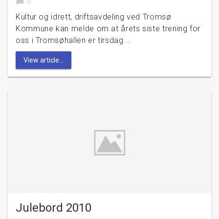
chat_bubble
0
Kultur og idrett, driftsavdeling ved Tromsø
Kommune kan melde om at årets siste trening for
oss i Tromsøhallen er tirsdag …
View article...
Julebord 2010