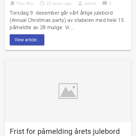
bookmark
access_time
person
chat_bubble
Flau Bris
15 years ago
admin
0
Torsdag 9. desember går vårt årlige julebord
(Annual Christmas party) av stabelen med hele 15
påmeldte av 28 mulige. Vi …
View article...
Frist for påmelding årets julebord