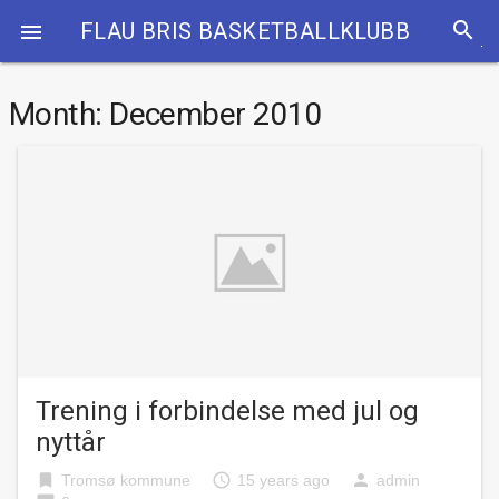
search
FLAU BRIS BASKETBALLKLUBB

Month:
December 2010
Trening i forbindelse med jul og
nyttår
bookmark
access_time
person
Tromsø kommune
15 years ago
admin