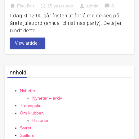
bookmark
access_time
person
chat_bubble
Flau Bris
15 years ago
admin
0
I dag kl 12:00 går fristen ut for å melde seg på
årets julebord (annual christmas party). Detaljer
rundt dette …
View article...
Innhold
Nyheter
Nyheter – arkiv
Treningstid
Om klubben
Historien
Styret
Spillere