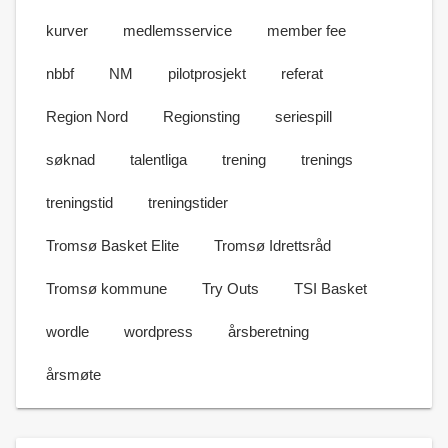
kurver
medlemsservice
member fee
nbbf
NM
pilotprosjekt
referat
Region Nord
Regionsting
seriespill
søknad
talentliga
trening
trenings
treningstid
treningstider
Tromsø Basket Elite
Tromsø Idrettsråd
Tromsø kommune
Try Outs
TSI Basket
wordle
wordpress
årsberetning
årsmøte