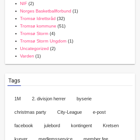
NIF
(2)
Norges Basketballforbund
(1)
Tromsø Idrettsråd
(32)
Tromsø kommune
(51)
Tromsø Storm
(4)
Tromsø Storm Ungdom
(1)
Uncategorized
(2)
Varden
(1)
Tags
1M
2. divisjon herrer
byserie
christmas party
City-League
e-post
facebook
julebord
kontingent
Kretsen
kurver
medlemsservice
member fee