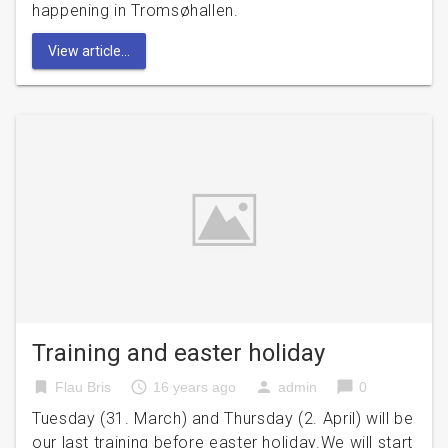
happening in Tromsøhallen.
View article...
Training and easter holiday
bookmark
access_time
person
chat_bubble
Flau Bris
16 years ago
admin
0
Tuesday (31. March) and Thursday (2. April) will be
our last training before easter holiday.We will start