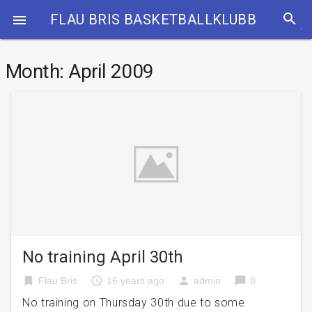
search
FLAU BRIS BASKETBALLKLUBB

Month:
April 2009
No training April 30th
bookmark
access_time
person
chat_bubble
Flau Bris
16 years ago
admin
0
No training on Thursday 30th due to some