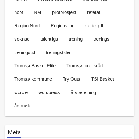
nbbf
NM
pilotprosjekt
referat
Region Nord
Regionsting
seriespill
søknad
talentliga
trening
trenings
treningstid
treningstider
Tromsø Basket Elite
Tromsø Idrettsråd
Tromsø kommune
Try Outs
TSI Basket
wordle
wordpress
årsberetning
årsmøte
Meta