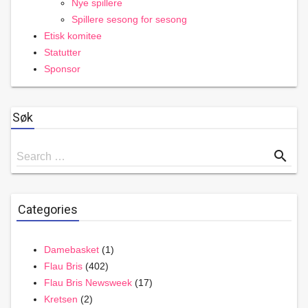
Nye spillere
Spillere sesong for sesong
Etisk komitee
Statutter
Sponsor
Søk
Search
search
Search …
for
Categories
Damebasket
(1)
Flau Bris
(402)
Flau Bris Newsweek
(17)
Kretsen
(2)