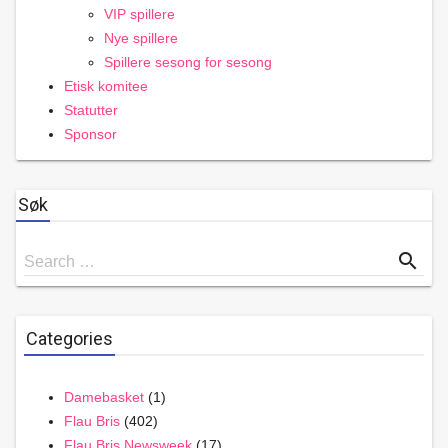
VIP spillere
Nye spillere
Spillere sesong for sesong
Etisk komitee
Statutter
Sponsor
Søk
Search
search
Search …
for
Categories
Damebasket
(1)
Flau Bris
(402)
Flau Bris Newsweek
(17)