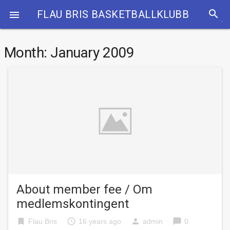
search
FLAU BRIS BASKETBALLKLUBB

Month:
January 2009
About member fee / Om
medlemskontingent
bookmark
access_time
person
chat_bubble
Flau Bris
16 years ago
admin
0