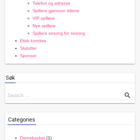
Telefon og adresse
Spillere gjennom tidene
VIP spillere
Nye spillere
Spillere sesong for sesong
Etisk komitee
Statutter
Sponsor
Søk
Search
search
Search …
for
Categories
Damebasket
(1)