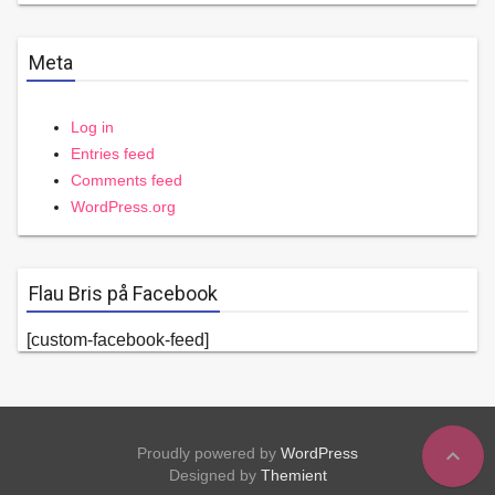
Meta
Log in
Entries feed
Comments feed
WordPress.org
Flau Bris på Facebook
[custom-facebook-feed]
expand_less
Proudly powered by
WordPress
Designed by
Themient