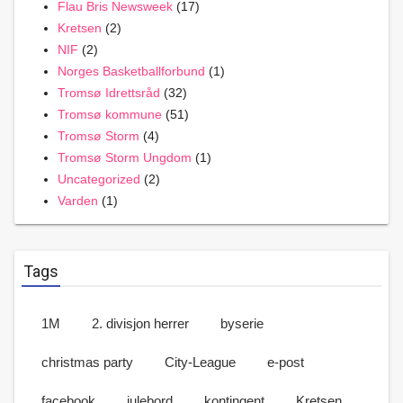
Flau Bris Newsweek
(17)
Kretsen
(2)
NIF
(2)
Norges Basketballforbund
(1)
Tromsø Idrettsråd
(32)
Tromsø kommune
(51)
Tromsø Storm
(4)
Tromsø Storm Ungdom
(1)
Uncategorized
(2)
Varden
(1)
Tags
1M
2. divisjon herrer
byserie
christmas party
City-League
e-post
facebook
julebord
kontingent
Kretsen