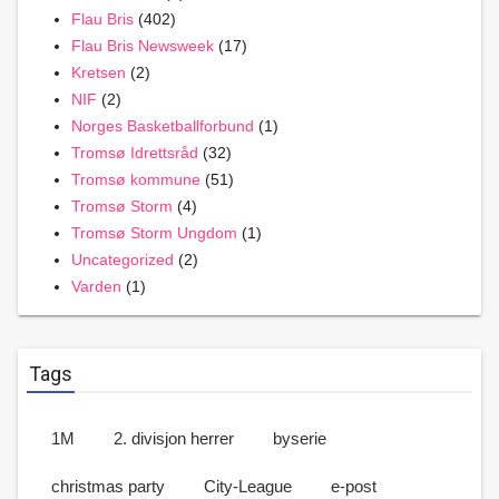
Flau Bris
(402)
Flau Bris Newsweek
(17)
Kretsen
(2)
NIF
(2)
Norges Basketballforbund
(1)
Tromsø Idrettsråd
(32)
Tromsø kommune
(51)
Tromsø Storm
(4)
Tromsø Storm Ungdom
(1)
Uncategorized
(2)
Varden
(1)
Tags
1M
2. divisjon herrer
byserie
christmas party
City-League
e-post