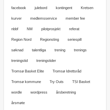
facebook
julebord
kontingent
Kretsen
kurver
medlemsservice
member fee
nbbf
NM
pilotprosjekt
referat
Region Nord
Regionsting
seriespill
søknad
talentliga
trening
trenings
treningstid
treningstider
Tromsø Basket Elite
Tromsø Idrettsråd
Tromsø kommune
Try Outs
TSI Basket
wordle
wordpress
årsberetning
årsmøte