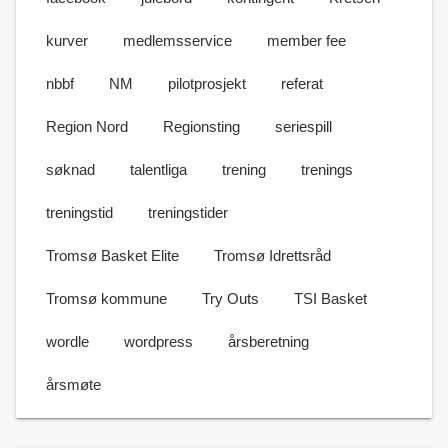
kurver
medlemsservice
member fee
nbbf
NM
pilotprosjekt
referat
Region Nord
Regionsting
seriespill
søknad
talentliga
trening
trenings
treningstid
treningstider
Tromsø Basket Elite
Tromsø Idrettsråd
Tromsø kommune
Try Outs
TSI Basket
wordle
wordpress
årsberetning
årsmøte