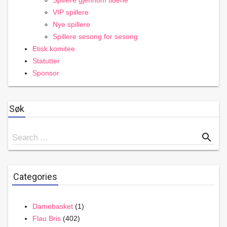
Spillere gjennom tidene
VIP spillere
Nye spillere
Spillere sesong for sesong
Etisk komitee
Statutter
Sponsor
Søk
Search
search
Search …
for
Categories
Damebasket
(1)
Flau Bris
(402)