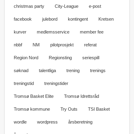
christmas party
City-League
e-post
facebook
julebord
kontingent
Kretsen
kurver
medlemsservice
member fee
nbbf
NM
pilotprosjekt
referat
Region Nord
Regionsting
seriespill
søknad
talentliga
trening
trenings
treningstid
treningstider
Tromsø Basket Elite
Tromsø Idrettsråd
Tromsø kommune
Try Outs
TSI Basket
wordle
wordpress
årsberetning