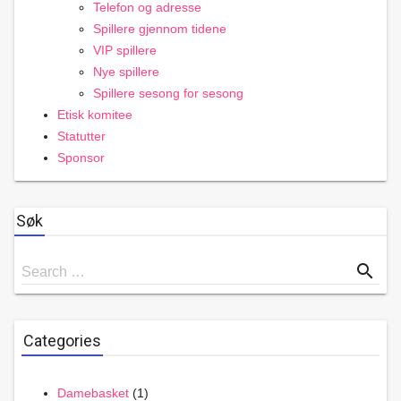
Telefon og adresse
Spillere gjennom tidene
VIP spillere
Nye spillere
Spillere sesong for sesong
Etisk komitee
Statutter
Sponsor
Søk
Search
search
Search …
for
Categories
Damebasket
(1)