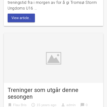
treningstid fra i morgen av for å gi Tromsø Storm
Ungdoms U16 …
View article...
Treninger som utgår denne
sesongen
bookmark
access_time
person
chat_bubble
Flau Bris
15 years ago
admin
0