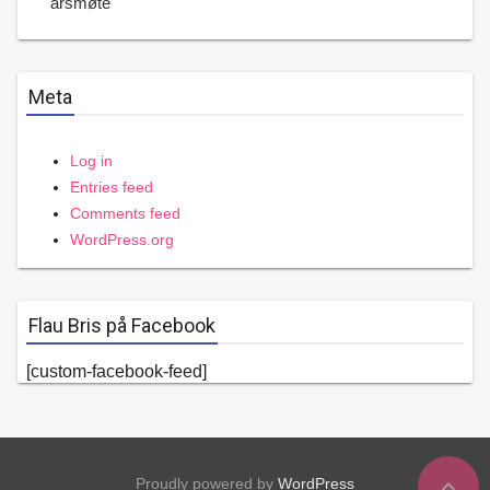
årsmøte
Meta
Log in
Entries feed
Comments feed
WordPress.org
Flau Bris på Facebook
[custom-facebook-feed]
expand_less
Proudly powered by
WordPress