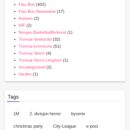
Flau Bris
(402)
Flau Bris Newsweek
(17)
Kretsen
(2)
NIF
(2)
Norges Basketballforbund
(1)
Tromsø Idrettsråd
(32)
Tromsø kommune
(51)
Tromsø Storm
(4)
Tromsø Storm Ungdom
(1)
Uncategorized
(2)
Varden
(1)
Tags
1M
2. divisjon herrer
byserie
christmas party
City-League
e-post