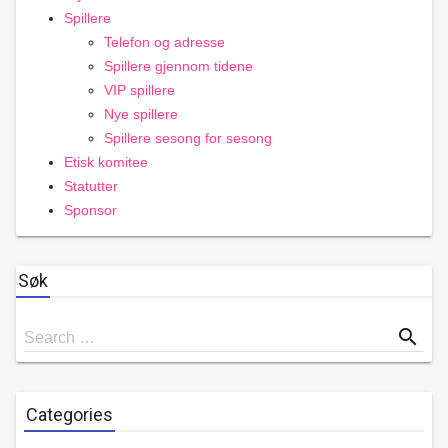
Spillere
Telefon og adresse
Spillere gjennom tidene
VIP spillere
Nye spillere
Spillere sesong for sesong
Etisk komitee
Statutter
Sponsor
Søk
Search
search
Search …
for
Categories