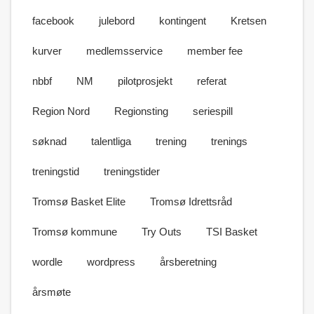
facebook
julebord
kontingent
Kretsen
kurver
medlemsservice
member fee
nbbf
NM
pilotprosjekt
referat
Region Nord
Regionsting
seriespill
søknad
talentliga
trening
trenings
treningstid
treningstider
Tromsø Basket Elite
Tromsø Idrettsråd
Tromsø kommune
Try Outs
TSI Basket
wordle
wordpress
årsberetning
årsmøte