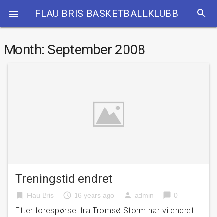
search
FLAU BRIS BASKETBALLKLUBB

Month:
September 2008
Treningstid endret
bookmark
access_time
person
chat_bubble
Flau Bris
16 years ago
admin
0
Etter forespørsel fra Tromsø Storm har vi endret