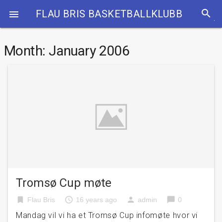
search
FLAU BRIS BASKETBALLKLUBB

Month:
January 2006
Tromsø Cup møte
bookmark
access_time
person
chat_bubble
Flau Bris
16 years ago
admin
0
Mandag vil vi ha et Tromsø Cup infomøte hvor vi