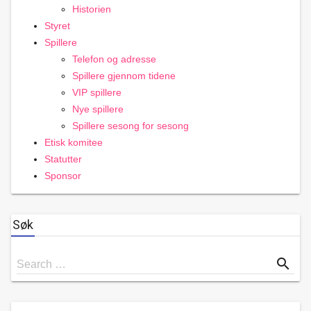
Historien
Styret
Spillere
Telefon og adresse
Spillere gjennom tidene
VIP spillere
Nye spillere
Spillere sesong for sesong
Etisk komitee
Statutter
Sponsor
Søk
Search
search
Search …
for