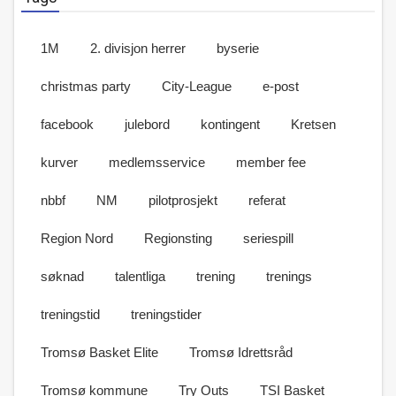
1M
2. divisjon herrer
byserie
christmas party
City-League
e-post
facebook
julebord
kontingent
Kretsen
kurver
medlemsservice
member fee
nbbf
NM
pilotprosjekt
referat
Region Nord
Regionsting
seriespill
søknad
talentliga
trening
trenings
treningstid
treningstider
Tromsø Basket Elite
Tromsø Idrettsråd
Tromsø kommune
Try Outs
TSI Basket