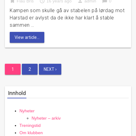
bookmark
access_time
person
chat_bubble
Flau Bris
16 years ago
admin
0
Kampen som skulle gå av stabelen på lørdag mot
Harstad er avlyst da de ikke har klart å stable
sammen …
View article...
Posts
1
2
NEXT ›
pagination
Innhold
Nyheter
Nyheter – arkiv
Treningstid
Om klubben