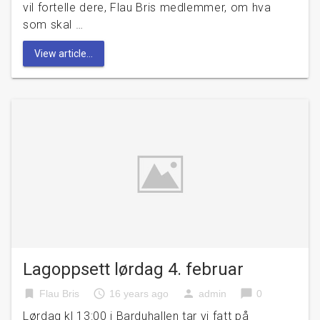
vil fortelle dere, Flau Bris medlemmer, om hva
som skal …
View article...
Lagoppsett lørdag 4. februar
bookmark
access_time
person
chat_bubble
Flau Bris
16 years ago
admin
0
Lørdag kl 13:00 i Barduhallen tar vi fatt på