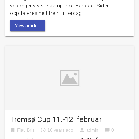
sesongens siste kamp mot Harstad. Siden
oppdateres helt frem til lørdag. …
View article...
Tromsø Cup 11.-12. februar
bookmark
access_time
person
chat_bubble
Flau Bris
16 years ago
admin
0