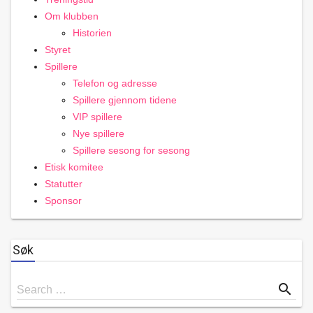
Om klubben
Historien
Styret
Spillere
Telefon og adresse
Spillere gjennom tidene
VIP spillere
Nye spillere
Spillere sesong for sesong
Etisk komitee
Statutter
Sponsor
Søk
Search
search
Search …
for