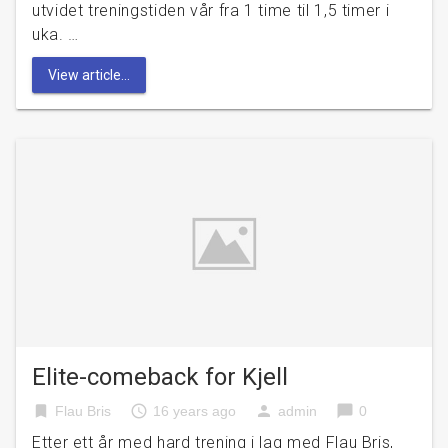
utvidet treningstiden vår fra 1 time til 1,5 timer i
uka. …
View article...
Elite-comeback for Kjell
bookmark
access_time
person
chat_bubble
Flau Bris
16 years ago
admin
0
Etter ett år med hard trening i lag med Flau Bris,