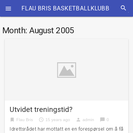
search
FLAU BRIS BASKETBALLKLUBB

Month:
August 2005
Utvidet treningstid?
bookmark
access_time
person
chat_bubble
Flau Bris
15 years ago
admin
0
Idrettsrådet har mottatt en en forespørsel om å få