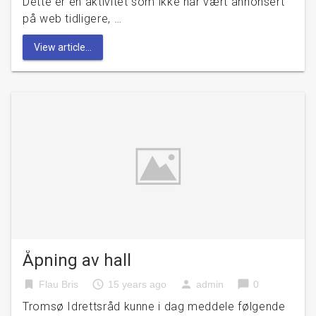
Dette er en aktivitet som ikke har vært annonsert
på web tidligere, …
View article...
Åpning av hall
bookmark
access_time
person
chat_bubble
Flau Bris
15 years ago
admin
0
Tromsø Idrettsråd kunne i dag meddele følgende