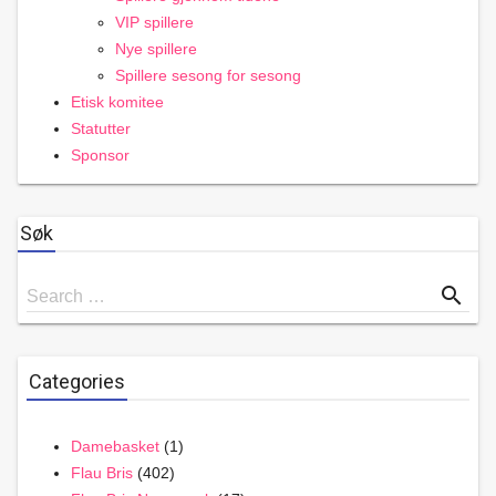
VIP spillere
Nye spillere
Spillere sesong for sesong
Etisk komitee
Statutter
Sponsor
Søk
Search
search
Search …
for
Categories
Damebasket
(1)
Flau Bris
(402)