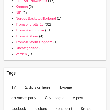
Flau Bris Newsweek
(17)
Kretsen
(2)
NIF
(2)
Norges Basketballforbund
(1)
Tromsø Idrettsråd
(32)
Tromsø kommune
(51)
Tromsø Storm
(4)
Tromsø Storm Ungdom
(1)
Uncategorized
(2)
Varden
(1)
Tags
1M
2. divisjon herrer
byserie
christmas party
City-League
e-post
facebook
julebord
kontingent
Kretsen