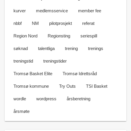
kurver
medlemsservice
member fee
nbbf
NM
pilotprosjekt
referat
Region Nord
Regionsting
seriespill
søknad
talentliga
trening
trenings
treningstid
treningstider
Tromsø Basket Elite
Tromsø Idrettsråd
Tromsø kommune
Try Outs
TSI Basket
wordle
wordpress
årsberetning
årsmøte