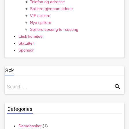
Telefon og adresse
Spillere gjennom tidene
VIP spillere
Nye spillere
Spillere sesong for sesong
Etisk komitee
Statutter
Sponsor
Søk
Search
search
Search …
for
Categories
Damebasket
(1)