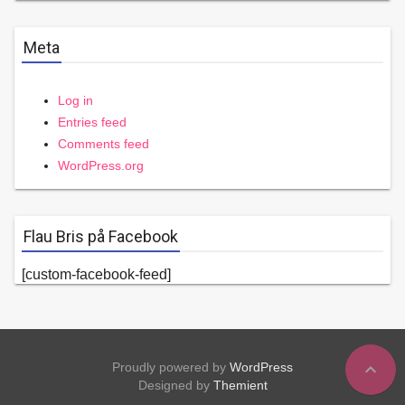
Meta
Log in
Entries feed
Comments feed
WordPress.org
Flau Bris på Facebook
[custom-facebook-feed]
expand_less
Proudly powered by
WordPress
Designed by
Themient