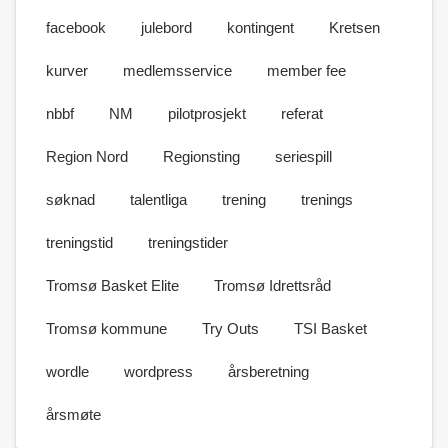
facebook
julebord
kontingent
Kretsen
kurver
medlemsservice
member fee
nbbf
NM
pilotprosjekt
referat
Region Nord
Regionsting
seriespill
søknad
talentliga
trening
trenings
treningstid
treningstider
Tromsø Basket Elite
Tromsø Idrettsråd
Tromsø kommune
Try Outs
TSI Basket
wordle
wordpress
årsberetning
årsmøte