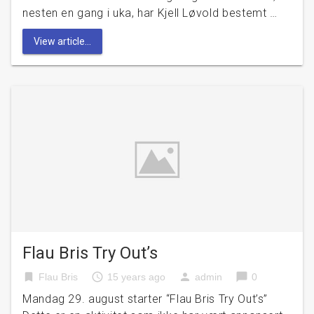
nesten en gang i uka, har Kjell Løvold bestemt …
View article...
Flau Bris Try Out’s
bookmark
access_time
person
chat_bubble
Flau Bris
15 years ago
admin
0
Mandag 29. august starter “Flau Bris Try Out’s”