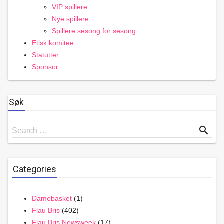
VIP spillere
Nye spillere
Spillere sesong for sesong
Etisk komitee
Statutter
Sponsor
Søk
Search
search
Search …
for
Categories
Damebasket
(1)
Flau Bris
(402)
Flau Bris Newsweek
(17)