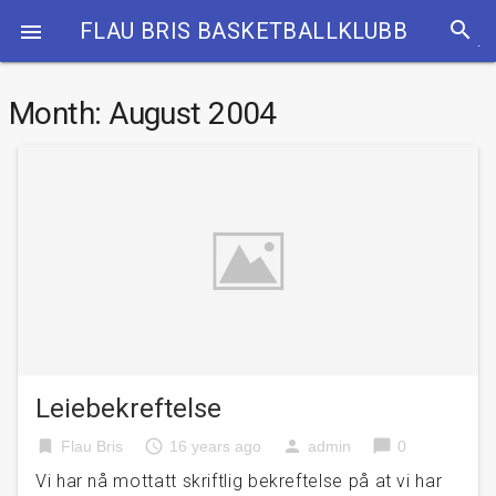
search
FLAU BRIS BASKETBALLKLUBB

Month:
August 2004
Leiebekreftelse
bookmark
access_time
person
chat_bubble
Flau Bris
16 years ago
admin
0
Vi har nå mottatt skriftlig bekreftelse på at vi har