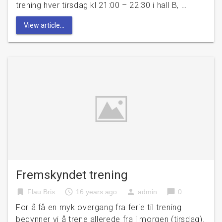
trening hver tirsdag kl 21:00 – 22:30 i hall B, …
View article...
Fremskyndet trening
bookmark
access_time
person
chat_bubble
Flau Bris
16 years ago
admin
0
For å få en myk overgang fra ferie til trening
begynner vi å trene allerede fra i morgen (tirsdag).