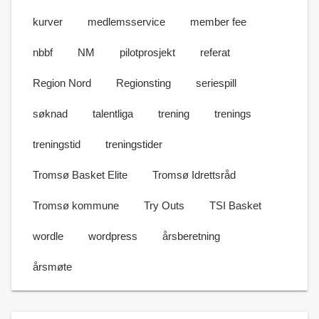
kurver
medlemsservice
member fee
nbbf
NM
pilotprosjekt
referat
Region Nord
Regionsting
seriespill
søknad
talentliga
trening
trenings
treningstid
treningstider
Tromsø Basket Elite
Tromsø Idrettsråd
Tromsø kommune
Try Outs
TSI Basket
wordle
wordpress
årsberetning
årsmøte