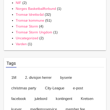
NIF
(2)
Norges Basketballforbund
(1)
Tromsø Idrettsråd
(32)
Tromsø kommune
(51)
Tromsø Storm
(4)
Tromsø Storm Ungdom
(1)
Uncategorized
(2)
Varden
(1)
Tags
1M
2. divisjon herrer
byserie
christmas party
City-League
e-post
facebook
julebord
kontingent
Kretsen
kurver
medlemsservice
member fee