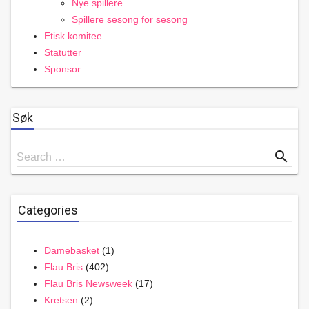
Nye spillere
Spillere sesong for sesong
Etisk komitee
Statutter
Sponsor
Søk
Search
search
Search …
for
Categories
Damebasket
(1)
Flau Bris
(402)
Flau Bris Newsweek
(17)
Kretsen
(2)