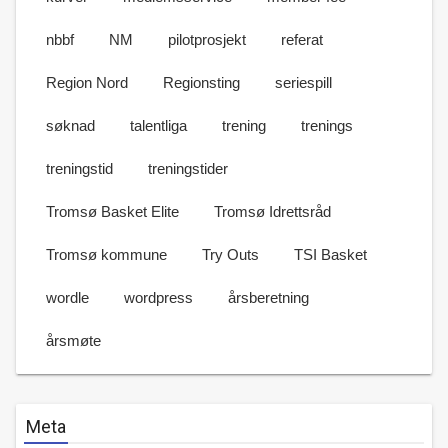
nbbf
NM
pilotprosjekt
referat
Region Nord
Regionsting
seriespill
søknad
talentliga
trening
trenings
treningstid
treningstider
Tromsø Basket Elite
Tromsø Idrettsråd
Tromsø kommune
Try Outs
TSI Basket
wordle
wordpress
årsberetning
årsmøte
Meta