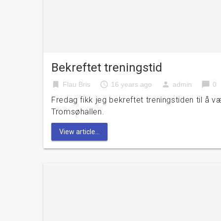
Bekreftet treningstid
bookmark
access_time
person
chat_bubble
Flau Bris
16 years ago
admin
0
Fredag fikk jeg bekreftet treningstiden til å v
Tromsøhallen.
View article...