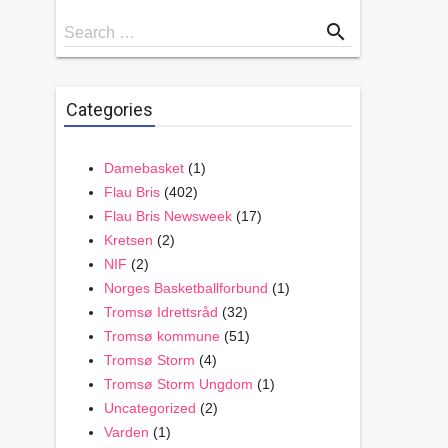
Search
search
Search …
for
Categories
Damebasket
(1)
Flau Bris
(402)
Flau Bris Newsweek
(17)
Kretsen
(2)
NIF
(2)
Norges Basketballforbund
(1)
Tromsø Idrettsråd
(32)
Tromsø kommune
(51)
Tromsø Storm
(4)
Tromsø Storm Ungdom
(1)
Uncategorized
(2)
Varden
(1)