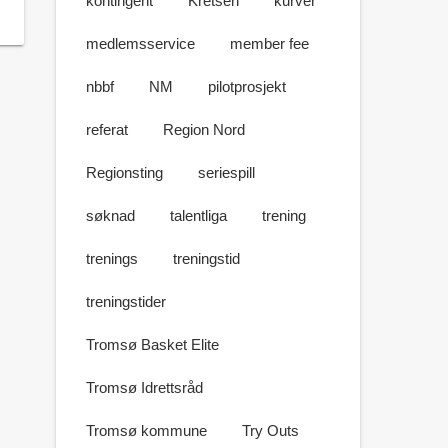
kontingent
Kretsen
kurver
medlemsservice
member fee
nbbf
NM
pilotprosjekt
referat
Region Nord
Regionsting
seriespill
søknad
talentliga
trening
trenings
treningstid
treningstider
Tromsø Basket Elite
Tromsø Idrettsråd
Tromsø kommune
Try Outs