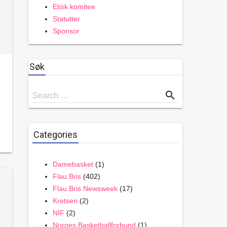
Etisk komitee
Statutter
Sponsor
Søk
Search
search
Search …
for
Categories
Damebasket
(1)
Flau Bris
(402)
Flau Bris Newsweek
(17)
Kretsen
(2)
NIF
(2)
Norges Basketballforbund
(1)