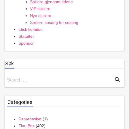
Spillere gjennom tidene
VIP spillere
Nye spillere
Spillere sesong for sesong
Etisk komitee
Statutter
Sponsor
Søk
Search
search
Search …
for
Categories
Damebasket
(1)
Flau Bris
(402)