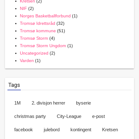
Kretsen
(2)
NIF
(2)
Norges Basketballforbund
(1)
Tromsø Idrettsråd
(32)
Tromsø kommune
(51)
Tromsø Storm
(4)
Tromsø Storm Ungdom
(1)
Uncategorized
(2)
Varden
(1)
Tags
1M
2. divisjon herrer
byserie
christmas party
City-League
e-post
facebook
julebord
kontingent
Kretsen