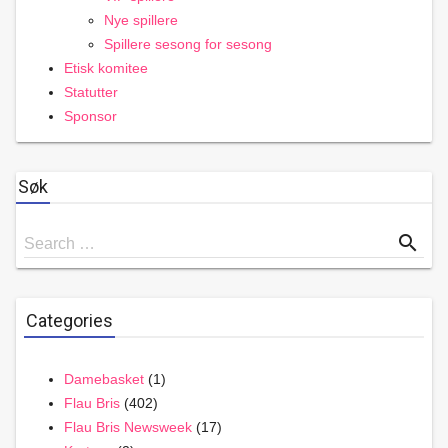
Nye spillere
Spillere sesong for sesong
Etisk komitee
Statutter
Sponsor
Søk
Search
search
Search …
for
Categories
Damebasket
(1)
Flau Bris
(402)
Flau Bris Newsweek
(17)