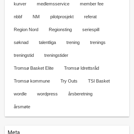
kurver
medlemsservice
member fee
nbbf
NM
pilotprosjekt
referat
Region Nord
Regionsting
seriespill
søknad
talentliga
trening
trenings
treningstid
treningstider
Tromsø Basket Elite
Tromsø Idrettsråd
Tromsø kommune
Try Outs
TSI Basket
wordle
wordpress
årsberetning
årsmøte
Meta