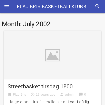
search
FLAU BRIS BASKETBALLKLUBB

Month:
July 2002
Streetbasket tirsdag 1800
bookmark
access_time
person
chat_bubble
Flau Bris
16 years ago
admin
0
I følge e-post fra lille malle har det vært dårlig