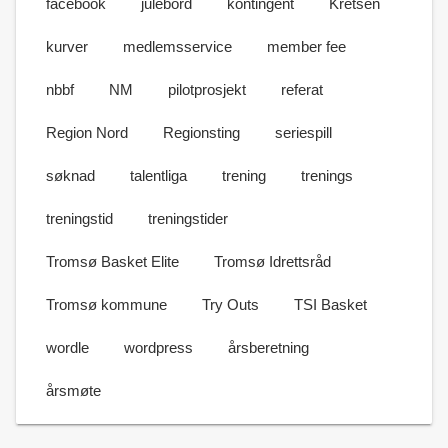
facebook
julebord
kontingent
Kretsen
kurver
medlemsservice
member fee
nbbf
NM
pilotprosjekt
referat
Region Nord
Regionsting
seriespill
søknad
talentliga
trening
trenings
treningstid
treningstider
Tromsø Basket Elite
Tromsø Idrettsråd
Tromsø kommune
Try Outs
TSI Basket
wordle
wordpress
årsberetning
årsmøte