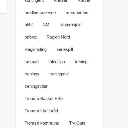
kontingent
Kretsen
kurver
medlemsservice
member fee
nbbf
NM
pilotprosjekt
referat
Region Nord
Regionsting
seriespill
søknad
talentliga
trening
trenings
treningstid
treningstider
Tromsø Basket Elite
Tromsø Idrettsråd
Tromsø kommune
Try Outs