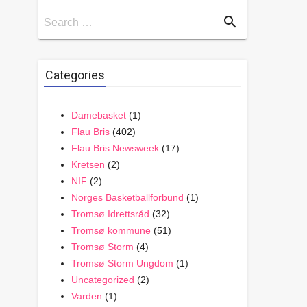
Search
search
Search …
for
Categories
Damebasket
(1)
Flau Bris
(402)
Flau Bris Newsweek
(17)
Kretsen
(2)
NIF
(2)
Norges Basketballforbund
(1)
Tromsø Idrettsråd
(32)
Tromsø kommune
(51)
Tromsø Storm
(4)
Tromsø Storm Ungdom
(1)
Uncategorized
(2)
Varden
(1)