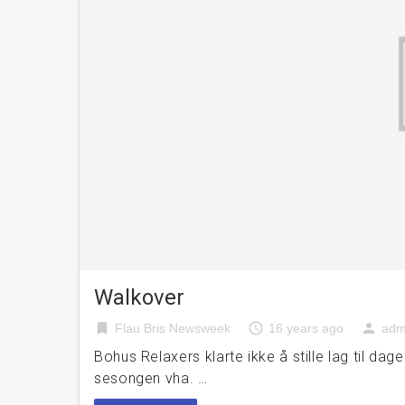
Walkover
bookmark
access_time
person
Flau Bris Newsweek
16 years ago
adm
Bohus Relaxers klarte ikke å stille lag til da
sesongen vha. …