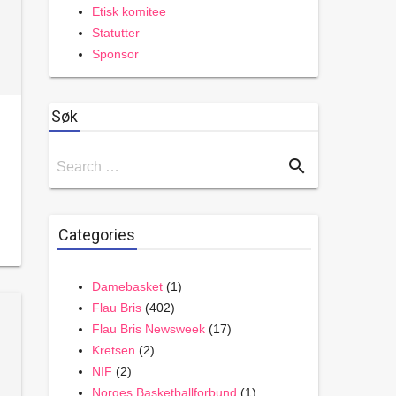
Etisk komitee
Statutter
Sponsor
Søk
Search
search
Search …
for
Categories
Damebasket
(1)
Flau Bris
(402)
Flau Bris Newsweek
(17)
Kretsen
(2)
NIF
(2)
Norges Basketballforbund
(1)