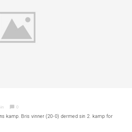
chat_bubble
in
0
gens kamp. Bris vinner (20-0) dermed sin 2. kamp for