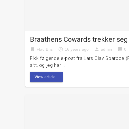
Braathens Cowards trekker seg
bookmark
access_time
person
chat_bubble
Flau Bris
16 years ago
admin
0
Fikk følgende e-post fra Lars Olav Sparboe (
sitt, og jeg har …
View article...