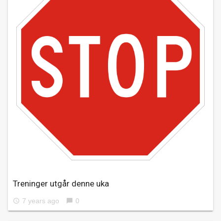
Treninger utgår denne uka
7 years ago
0
access_time
chat_bubble