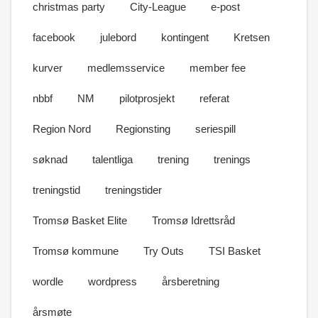
christmas party
City-League
e-post
facebook
julebord
kontingent
Kretsen
kurver
medlemsservice
member fee
nbbf
NM
pilotprosjekt
referat
Region Nord
Regionsting
seriespill
søknad
talentliga
trening
trenings
treningstid
treningstider
Tromsø Basket Elite
Tromsø Idrettsråd
Tromsø kommune
Try Outs
TSI Basket
wordle
wordpress
årsberetning
årsmøte