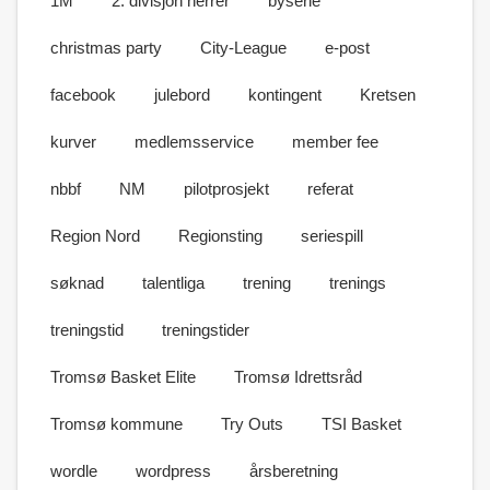
1M
2. divisjon herrer
byserie
christmas party
City-League
e-post
facebook
julebord
kontingent
Kretsen
kurver
medlemsservice
member fee
nbbf
NM
pilotprosjekt
referat
Region Nord
Regionsting
seriespill
søknad
talentliga
trening
trenings
treningstid
treningstider
Tromsø Basket Elite
Tromsø Idrettsråd
Tromsø kommune
Try Outs
TSI Basket
wordle
wordpress
årsberetning