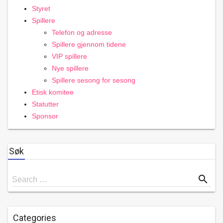
Styret
Spillere
Telefon og adresse
Spillere gjennom tidene
VIP spillere
Nye spillere
Spillere sesong for sesong
Etisk komitee
Statutter
Sponsor
Søk
Search
search
Search …
for
Categories