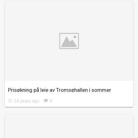
Prisøkning på leie av Tromsøhallen i sommer
14 years ago
0
access_time
chat_bubble