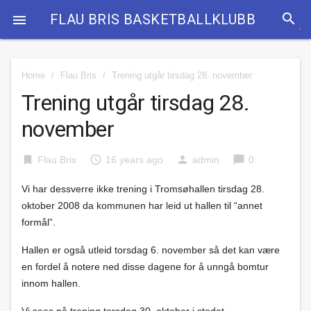
search
FLAU BRIS BASKETBALLKLUBB

Home
/
Flau Bris
/
Trening utgår tirsdag 28. november
Trening utgår tirsdag 28.
november
bookmark
access_time
person
chat_bubble
Flau Bris
16 years ago
admin
0
Vi har dessverre ikke trening i Tromsøhallen tirsdag 28.
oktober 2008 da kommunen har leid ut hallen til “annet
formål”.
Hallen er også utleid torsdag 6. november så det kan være
en fordel å notere ned disse dagene for å unngå bomtur
innom hallen.