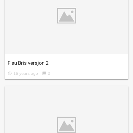
Flau Bris versjon 2
16 years ago
0
access_time
chat_bubble