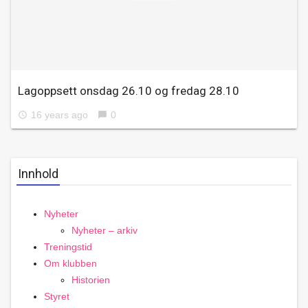
Lagoppsett onsdag 26.10 og fredag 28.10
16 years ago
0
access_time
chat_bubble
Innhold
Nyheter
Nyheter – arkiv
Treningstid
Om klubben
Historien
Styret