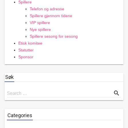
Spillere
Telefon og adresse
Spillere gjennom tidene
VIP spillere
Nye spillere
Spillere sesong for sesong
Etisk komitee
Statutter
Sponsor
Søk
Search
search
Search …
for
Categories