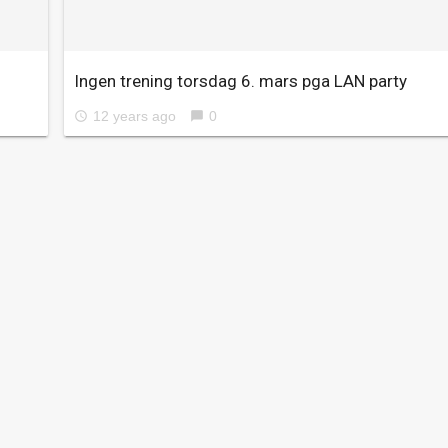
Ingen trening torsdag 6. mars pga LAN party
12 years ago
0
access_time
chat_bubble