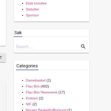
Etisk komitee
Statutter
Sponsor
Søk
Search
search
Search …
for
T
Categories
Damebasket
(1)
Flau Bris
(402)
Flau Bris Newsweek
(17)
Kretsen
(2)
NIF
(2)
Norges Basketballforbund
(1)