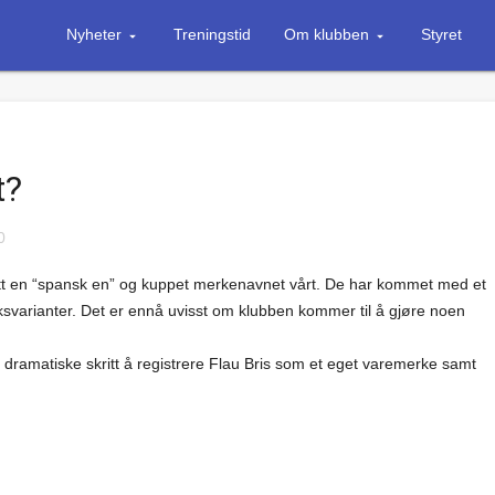
Nyheter
Treningstid
Om klubben
Styret
t?
0
 tatt en “spansk en” og kuppet merkenavnet vårt. De har kommet med et
ksvarianter. Det er ennå uvisst om klubben kommer til å gjøre noen
et dramatiske skritt å registrere Flau Bris som et eget varemerke samt