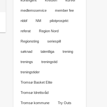
kontingent
Kretsen
kurver
medlemsservice
member fee
nbbf
NM
pilotprosjekt
referat
Region Nord
Regionsting
seriespill
søknad
talentliga
trening
trenings
treningstid
treningstider
Tromsø Basket Elite
Tromsø Idrettsråd
Tromsø kommune
Try Outs