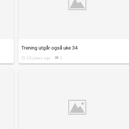
Trening utgår også uke 34
13 years ago
0
access_time
chat_bubble