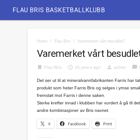
FLAU BRIS BASKETBALLKLUBB
Home
/
Flau Bris
/
Varemerket vårt besudlet?
Varemerket vårt besudle
bookmark
access_time
person
chat_bubble
Flau Bris
16 years ago
admin
Det ser ut til at mineralvannfabrikanten Farris har
produkt som heter Farris Bris og selges i ymse sma
fremstøt mot Farris i denne saken.
Sterke krefter innad i klubben har vurdert å gå til d
andre kombinasjoner av Bris navnet.
X
Facebook
Print