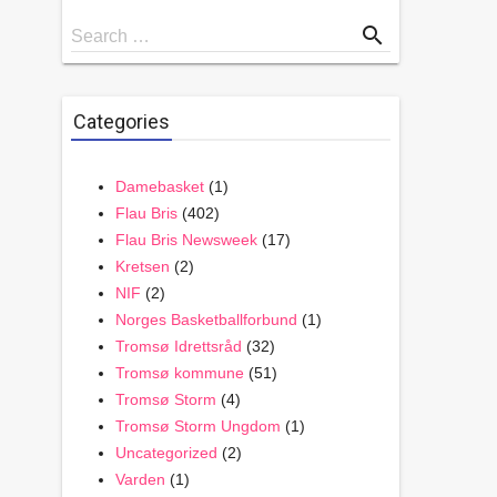
Search
search
Search …
for
Categories
Damebasket
(1)
Flau Bris
(402)
Flau Bris Newsweek
(17)
Kretsen
(2)
NIF
(2)
Norges Basketballforbund
(1)
Tromsø Idrettsråd
(32)
Tromsø kommune
(51)
Tromsø Storm
(4)
Tromsø Storm Ungdom
(1)
Uncategorized
(2)
Varden
(1)