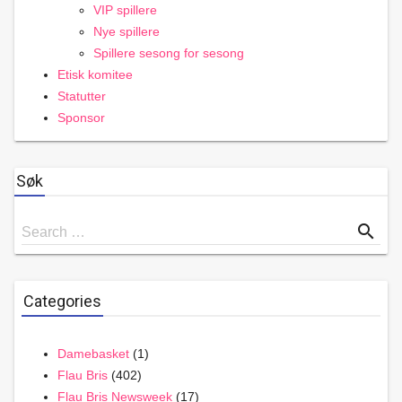
VIP spillere
Nye spillere
Spillere sesong for sesong
Etisk komitee
Statutter
Sponsor
Søk
Search
search
Search …
for
Categories
Damebasket
(1)
Flau Bris
(402)
Flau Bris Newsweek
(17)