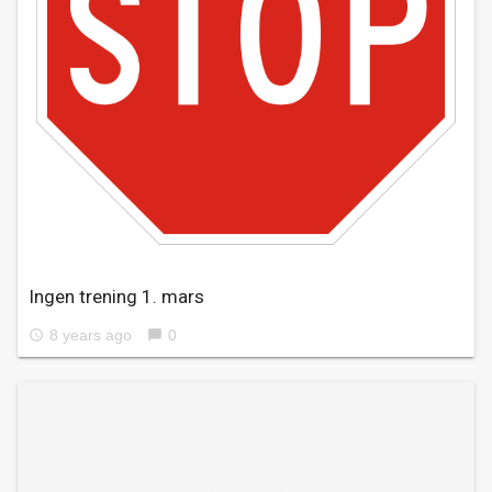
Ingen trening 1. mars
8 years ago
0
access_time
chat_bubble