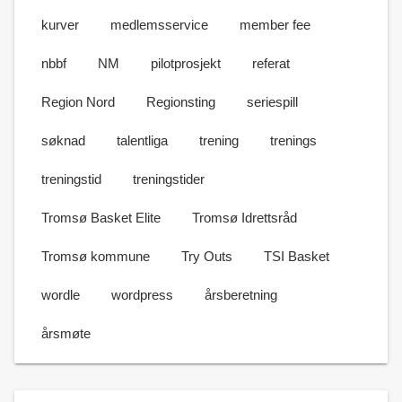
kurver
medlemsservice
member fee
nbbf
NM
pilotprosjekt
referat
Region Nord
Regionsting
seriespill
søknad
talentliga
trening
trenings
treningstid
treningstider
Tromsø Basket Elite
Tromsø Idrettsråd
Tromsø kommune
Try Outs
TSI Basket
wordle
wordpress
årsberetning
årsmøte