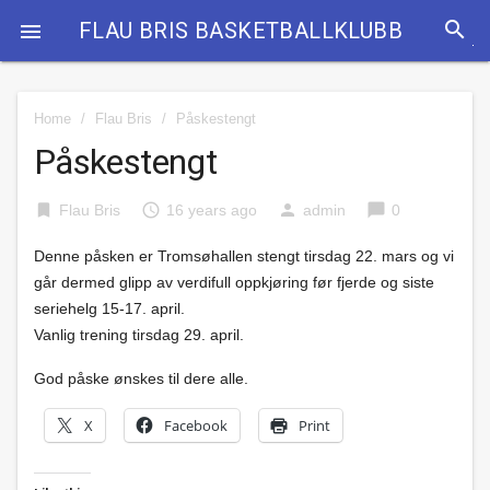
search
FLAU BRIS BASKETBALLKLUBB

Home
/
Flau Bris
/
Påskestengt
Påskestengt
bookmark
access_time
person
chat_bubble
Flau Bris
16 years ago
admin
0
Denne påsken er Tromsøhallen stengt tirsdag 22. mars og vi
går dermed glipp av verdifull oppkjøring før fjerde og siste
seriehelg 15-17. april.
Vanlig trening tirsdag 29. april.
God påske ønskes til dere alle.
X
Facebook
Print