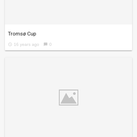
Tromsø Cup
16 years ago
0
access_time
chat_bubble