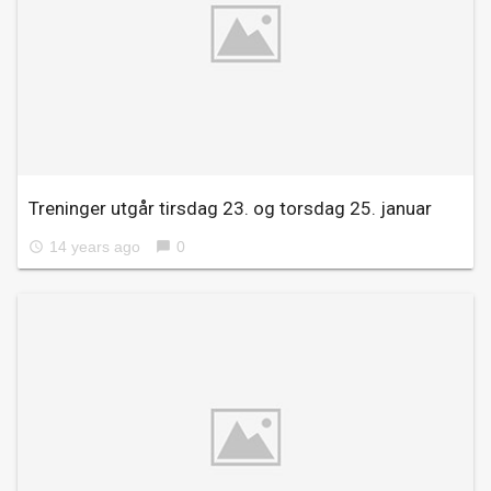
Treninger utgår tirsdag 23. og torsdag 25. januar
14 years ago
0
access_time
chat_bubble