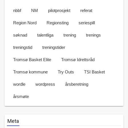
nbbf
NM
pilotprosjekt
referat
Region Nord
Regionsting
seriespill
søknad
talentliga
trening
trenings
treningstid
treningstider
Tromsø Basket Elite
Tromsø Idrettsråd
Tromsø kommune
Try Outs
TSI Basket
wordle
wordpress
årsberetning
årsmøte
Meta