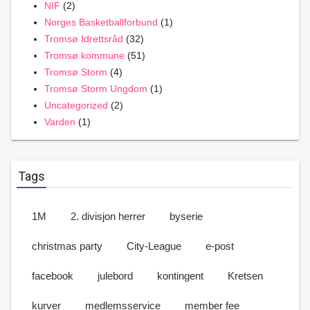
NIF
(2)
Norges Basketballforbund
(1)
Tromsø Idrettsråd
(32)
Tromsø kommune
(51)
Tromsø Storm
(4)
Tromsø Storm Ungdom
(1)
Uncategorized
(2)
Varden
(1)
Tags
1M
2. divisjon herrer
byserie
christmas party
City-League
e-post
facebook
julebord
kontingent
Kretsen
kurver
medlemsservice
member fee