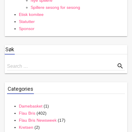
Nye spillere
Spillere sesong for sesong
Etisk komitee
Statutter
Sponsor
Søk
Search
search
Search …
for
Categories
Damebasket
(1)
Flau Bris
(402)
Flau Bris Newsweek
(17)
Kretsen
(2)