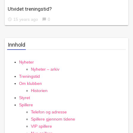
Utvidet treningstid?
15 years ago
0
access_time
chat_bubble
Innhold
Nyheter
Nyheter – arkiv
Treningstid
Om klubben
Historien
Styret
Spillere
Telefon og adresse
Spillere gjennom tidene
VIP spillere