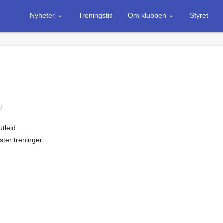
Nyheter
Treningstid
Om klubben
Styret
0
tleid.
ster treninger.