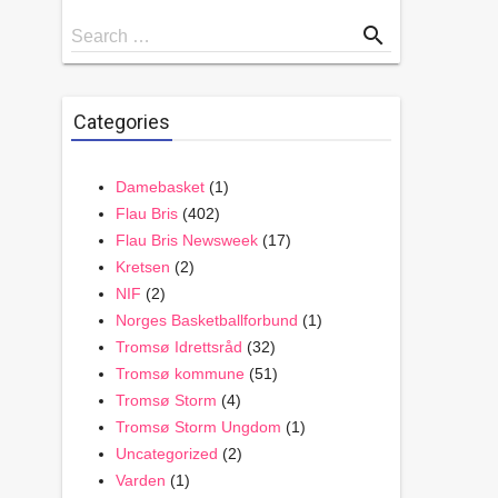
Search
search
Search …
for
Categories
Damebasket
(1)
Flau Bris
(402)
Flau Bris Newsweek
(17)
Kretsen
(2)
NIF
(2)
Norges Basketballforbund
(1)
Tromsø Idrettsråd
(32)
Tromsø kommune
(51)
Tromsø Storm
(4)
Tromsø Storm Ungdom
(1)
Uncategorized
(2)
Varden
(1)