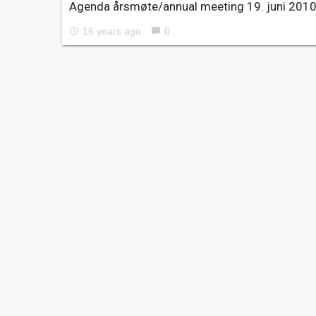
Agenda årsmøte/annual meeting 19. juni 201
16 years ago
0
access_time
chat_bubble