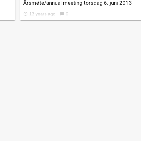
0
Årsmøte/annual meeting torsdag 6. juni 2013
13 years ago
0
access_time
chat_bubble