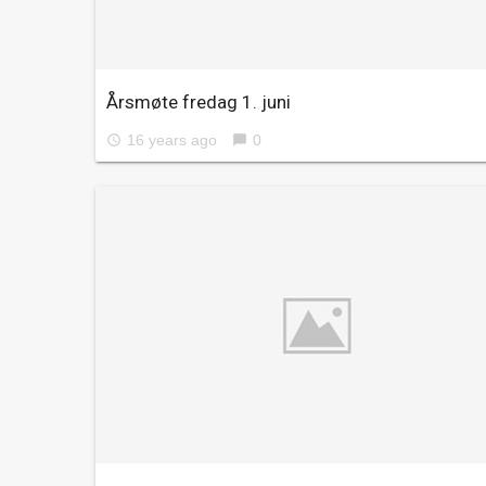
Årsmøte fredag 1. juni
16 years ago
0
access_time
chat_bubble