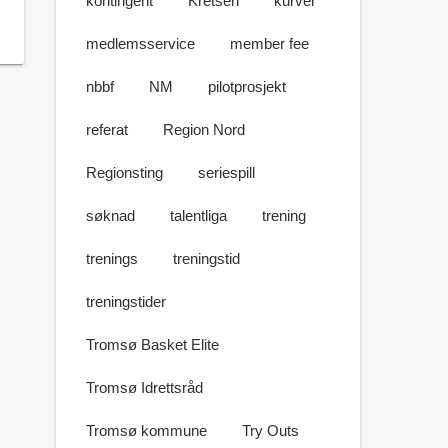
kontingent
Kretsen
kurver
medlemsservice
member fee
nbbf
NM
pilotprosjekt
referat
Region Nord
Regionsting
seriespill
søknad
talentliga
trening
trenings
treningstid
treningstider
Tromsø Basket Elite
Tromsø Idrettsråd
Tromsø kommune
Try Outs