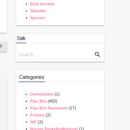
Etisk komitee
Statutter
Sponsor
Søk
T
Search
search
Search …
for
Categories
Damebasket
(1)
Flau Bris
(402)
Flau Bris Newsweek
(17)
Kretsen
(2)
NIF
(2)
Norges Basketballforbund
(1)