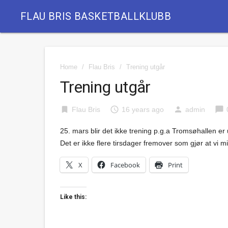
FLAU BRIS BASKETBALLKLUBB
Home
/
Flau Bris
/
Trening utgår
Trening utgår
bookmark
access_time
person
chat_bubble
Flau Bris
16 years ago
admin
25. mars blir det ikke trening p.g.a Tromsøhallen er u
Det er ikke flere tirsdager fremover som gjør at vi mi
X
Facebook
Print
Like this: