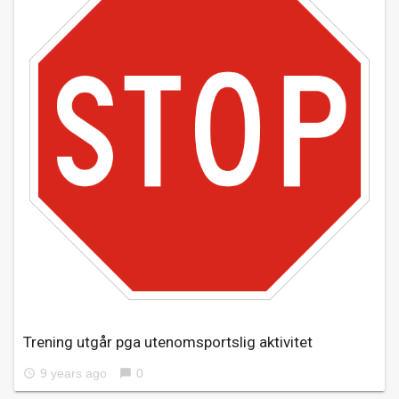
Trening utgår pga utenomsportslig aktivitet
9 years ago
0
access_time
chat_bubble