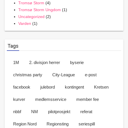
Tromsø Storm
(4)
Tromsø Storm Ungdom
(1)
Uncategorized
(2)
Varden
(1)
Tags
1M
2. divisjon herrer
byserie
christmas party
City-League
e-post
facebook
julebord
kontingent
Kretsen
kurver
medlemsservice
member fee
nbbf
NM
pilotprosjekt
referat
Region Nord
Regionsting
seriespill