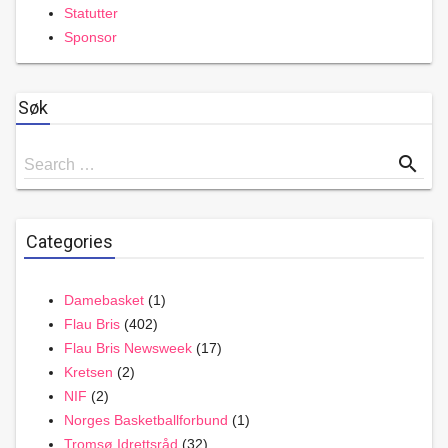
Statutter
Sponsor
Søk
Search
search
Search …
for
Categories
Damebasket
(1)
Flau Bris
(402)
Flau Bris Newsweek
(17)
Kretsen
(2)
NIF
(2)
Norges Basketballforbund
(1)
Tromsø Idrettsråd
(32)