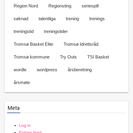
Region Nord
Regionsting
seriespill
søknad
talentliga
trening
trenings
treningstid
treningstider
Tromsø Basket Elite
Tromsø Idrettsråd
Tromsø kommune
Try Outs
TSI Basket
wordle
wordpress
årsberetning
årsmøte
Meta
Log in
Entries feed