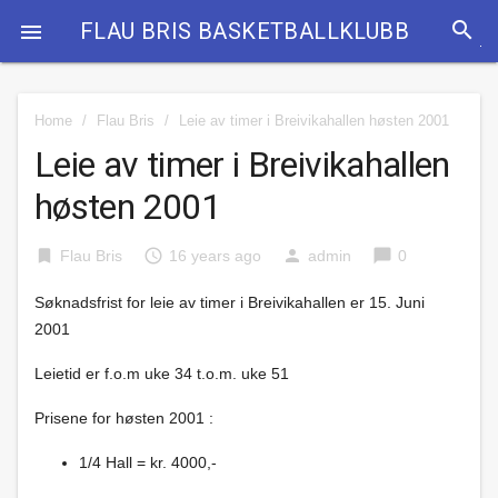
search
FLAU BRIS BASKETBALLKLUBB

Home
/
Flau Bris
/
Leie av timer i Breivikahallen høsten 2001
Leie av timer i Breivikahallen
høsten 2001
bookmark
access_time
person
chat_bubble
Flau Bris
16 years ago
admin
0
Søknadsfrist for leie av timer i Breivikahallen er 15. Juni
2001
Leietid er f.o.m uke 34 t.o.m. uke 51
Prisene for høsten 2001 :
1/4 Hall = kr. 4000,-