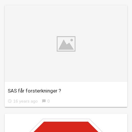
SAS får forsterkninger ?
16 years ago
0
access_time
chat_bubble