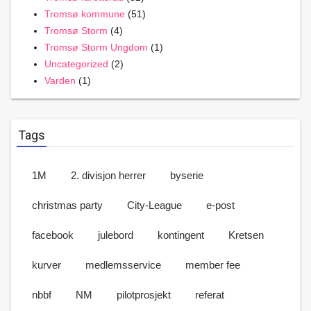
Tromsø kommune
(51)
Tromsø Storm
(4)
Tromsø Storm Ungdom
(1)
Uncategorized
(2)
Varden
(1)
Tags
1M
2. divisjon herrer
byserie
christmas party
City-League
e-post
facebook
julebord
kontingent
Kretsen
kurver
medlemsservice
member fee
nbbf
NM
pilotprosjekt
referat