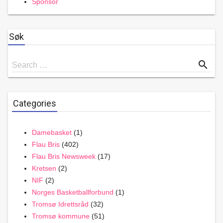
Sponsor
Søk
Search
search
Search …
for
Categories
Damebasket
(1)
Flau Bris
(402)
Flau Bris Newsweek
(17)
Kretsen
(2)
NIF
(2)
Norges Basketballforbund
(1)
Tromsø Idrettsråd
(32)
Tromsø kommune
(51)